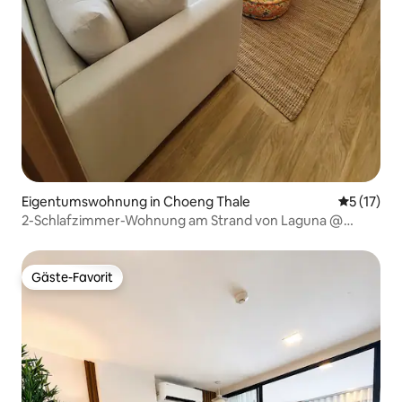
Eigentumswohnung in Choeng Thale
Durchschn
5 (17)
2-Schlafzimmer-Wohnung am Strand von Laguna @
Bang-Tao
Gäste-Favorit
Gäste-Favorit