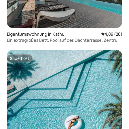
Eigentumswohnung in Kathu
Durchschnittl
4,89 (28)
Ein extragroßes Bett, Pool auf der Dachterrasse, Zentrum
von Patong
Superhost
Superhost