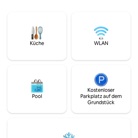
Swimmingpool mit 
die beiden Gästezimmer im
Italienische und j
Obergeschoss bieten einen freien Blick
Bars, Friseurläden
auf das Meer, beobachten den
des Projekts Direkt vor dem Projekt: •
Sonnenaufgang vom Meer am Morgen
Französisches Rest
und den Sonnenuntergang am Abend in
4,8 (über 6.000 Be
die Andamanensee. ✅ * * Privater
Siam Thai Fusion R
Urlaubsraum * *: 200 ㎡ große Duplex-
2.000 Bewertungen) Direkt vo
Wohnung, modernes Design,
Küche
WLAN
Haustüre.
Hauptschlafzimmer mit separater
Badewanne, Wohnzimmer direkt am
Pool ✅ * * 10 Sekunden außerhalb der
Szene * *: Das Wohnzimmer verfügt
über raumhohe Fenster direkt über der
Bucht, und die private Terrasse ist mit
Infinity-Liegestühlen ausgestattet #
🗺️ * * * Tolle Lage * * 📍 * * 3 Minuten * *
Kostenloser
Direkte Fahrt zum Padang Beach | * * 5
Pool
Parkplatz auf dem
Minuten * * Shuttle zum
Grundstück
Einkaufszentrum Patong 📍 Umgeben
von 5 hoch bewerteten Restaurants mit
Meerblick, darunter das „Cliff Sunset
Restaurant Cafe Del Mar“ ✨ * * Pillow
Waves Sleeping * *: 180°-Meerblick,
raumhohe Fenster, im Bett liegen und