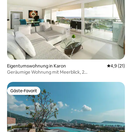
Eigentumswohnung in Karon
Durchschnit
4,9 (21)
Geräumige Wohnung mit Meerblick, 2
Hauptschlafzimmer
Gäste-Favorit
Gäste-Favorit