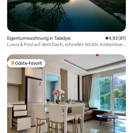
Eigentumswohnung in Taladyai
Durchschnitt
4,93 (81)
Luxus & Pool auf dem Dach, schnelles WLAN, kostenloses
Wasser & Strom, in der Nähe der Stadt
Gäste-Favorit
Beliebter Gäste-Favorit.