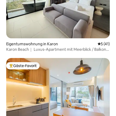
Eigentumswohnung in Karon
Durchschn
5 (41)
Karon Beach｜ Luxus-Apartment mit Meerblick / Balkon
mit Badewanne / Pool auf der Dachterrasse / Fitnessraum
Gäste-Favorit
Beliebter Gäste-Favorit.