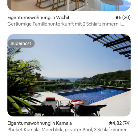
Eigentumswohnung in Wichit
Durchschni
5 (20)
Geräumige Familienunterkunft mit 2 Schlafzimmern |
Pool | Fitnessraum | In der Nähe der Altstadt
Superhost
Superhost
Eigentumswohnung in Kamala
Durchschnitt
4,82 (74)
Phuket Kamala, Meerblick, privater Pool, 3 Schlafzimmer