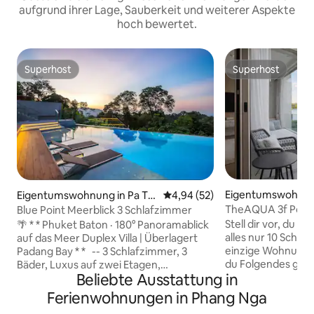
aufgrund ihrer Lage, Sauberkeit und weiterer Aspekte
hoch bewertet.
Superhost
Superhost
Superhost
Superhost
Eigentumswohnun
Eigentumswohnung in Pa To
Durchschnittliche Bewertung: 
4,94 (52)
hale
ng
TheAQUA 3f Pool-
Blue Point Meerblick 3 Schlafzimmer
BoatAvenue (Lagu
Stell dir vor, du g
🌴 * * Phuket Baton · 180° Panoramablick
alles nur 10 Schritt
auf das Meer Duplex Villa | Überlagert
einzige Wohnung i
Padang Bay * * -- 3 Schlafzimmer, 3
du Folgendes genießen
Bäder, Luxus auf zwei Etagen,
Beliebte Ausstattung in
Whirlpool mit heiß
ebenerdige Wohnung, 6 Personen, ruhig
authentische Onse
in der Menge —— ✅ * * Doppeldecker-
Ferienwohnungen in Phang Nga
Einen privaten Ki
Panoramablick * *: Das Wohnzimmer und