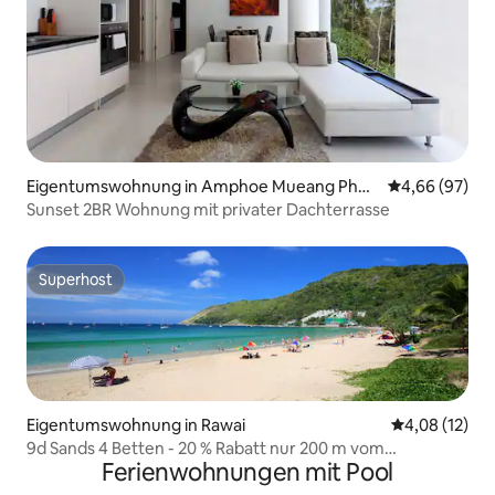
Eigentumswohnung in Amphoe Mueang Phuk
Durchschnittl
4,66 (97)
et,
Sunset 2BR Wohnung mit privater Dachterrasse
Superhost
Superhost
Eigentumswohnung in Rawai
Durchschnitt
4,08 (12)
9d Sands 4 Betten - 20 % Rabatt nur 200 m vom
Ferienwohnungen mit Pool
berühmten Strand entfernt