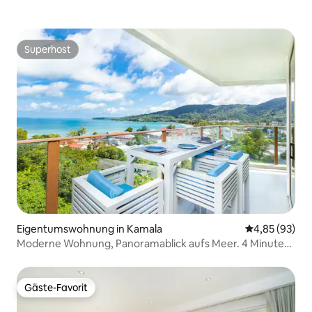
Superhost
Superhost
Eigentumswohnung in Kamala
Durchschnittl
4,85 (93)
Moderne Wohnung, Panoramablick aufs Meer. 4 Minuten
zu Fuß zum Kamala Beach, günstige Lage, Geschäfte und
Restaurants zu Fuß erreichbar, riesiger Infinity-Pool
Gäste-Favorit
Gäste-Favorit