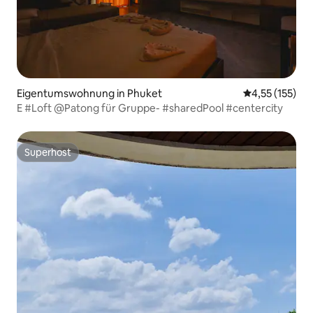
Eigentumswohnung in Phuket
Durchschnittl
4,55 (155)
E #Loft @Patong für Gruppe- #sharedPool #centercity
Superhost
Superhost