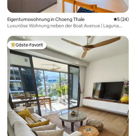
Eigentumswohnung in Choeng Thale
Durchschni
5 (24)
Luxuriöse Wohnung neben der Boat Avenue | Laguna
Lakeside
Gäste-Favorit
Beliebter Gäste-Favorit.