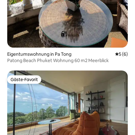
Eigentumswohnung in Pa Tong
Durchschn
5 (6)
Patong Beach Phuket Wohnung 60 m2 Meerblick
Gäste-Favorit
Gäste-Favorit