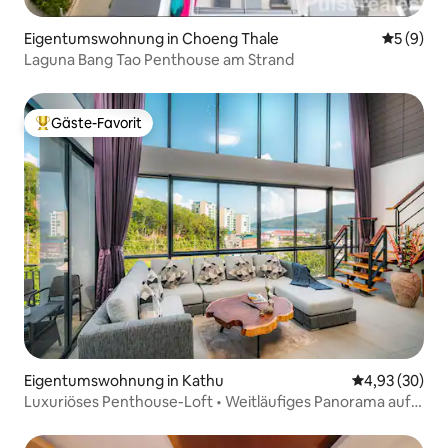
Eigentumswohnung in Choeng Thale
Durchschn
5 (9)
Laguna Bang Tao Penthouse am Strand
Gäste-Favorit
Beliebter Gäste-Favorit.
Eigentumswohnung in Kathu
Durchschnittl
4,93 (30)
Luxuriöses Penthouse-Loft • Weitläufiges Panorama auf
die Berge und die Bucht