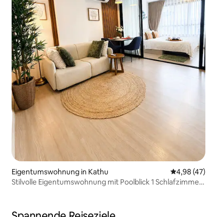
Eigentumswohnung in Kathu
Durchschnittl
4,98 (47)
Stilvolle Eigentumswohnung mit Poolblick 1 Schlafzimmer
15 Minuten nach Patong
Spannende Reiseziele