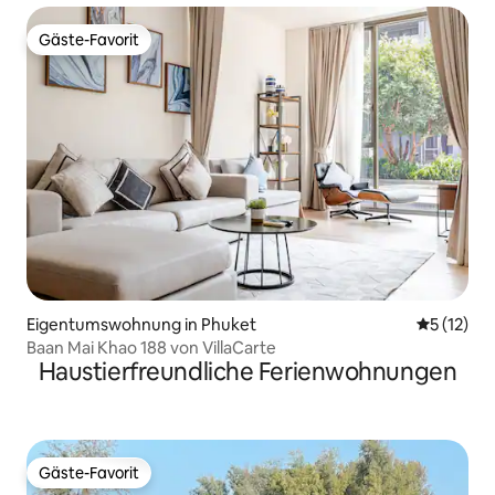
Gäste-Favorit
Gäste-Favorit
Eigentumswohnung in Phuket
Durchschn
5 (12)
Baan Mai Khao 188 von VillaCarte
Haustierfreundliche Ferienwohnungen
Gäste-Favorit
Gäste-Favorit