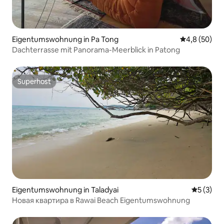
Eigentumswohnung in Pa Tong
Durchschnitt
4,8 (50)
Dachterrasse mit Panorama-Meerblick in Patong
Superhost
Superhost
Eigentumswohnung in Taladyai
Durchsch
5 (3)
Новая квартира в Rawai Beach Eigentumswohnung