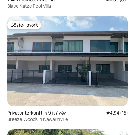
Blaue Katze Pool Villa
Gäste-Favorit
Gäste-Favorit
Privatunterkunft in บางกะจะ
Durchschnitt
4,94 (16)
Breeze Woods in Nawarinville