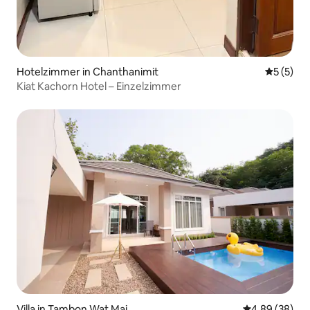
Hotelzimmer in Chanthanimit
Durchsch
5 (5)
Kiat Kachorn Hotel – Einzelzimmer
Villa in Tambon Wat Mai
Durchschnittl
4,89 (38)