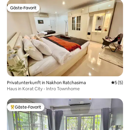
Gäste-Favorit
Gäste-Favorit
Privatunterkunft in Nakhon Ratchasima
Durchsch
5 (5)
Haus in Korat City - Intro Townhome
Gäste-Favorit
Beliebter Gäste-Favorit.