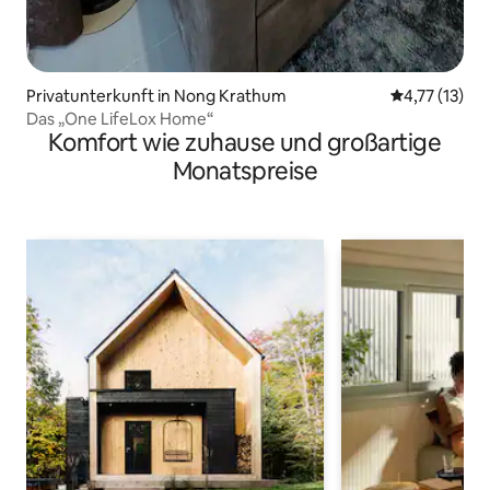
Privatunterkunft in Nong Krathum
Durchschnitt
4,77 (13)
Das „One LifeLox Home“
Komfort wie zuhause und großartige
Monatspreise