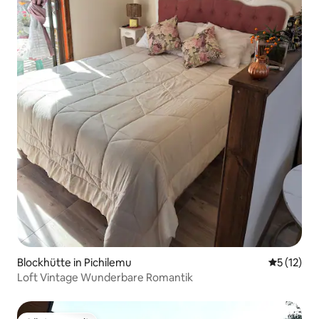
Blockhütte in Pichilemu
Durchschn
5 (12)
Loft Vintage Wunderbare Romantik