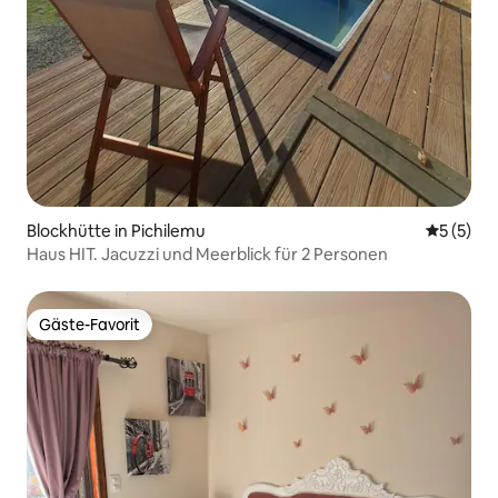
Blockhütte in Pichilemu
Durchsch
5 (5)
Haus HIT. Jacuzzi und Meerblick für 2 Personen
Gäste-Favorit
Gäste-Favorit