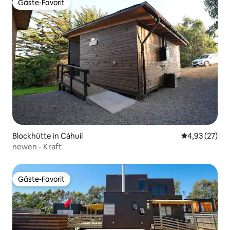
Gäste-Favorit
Gäste-Favorit
Blockhütte in Cáhuil
Durchschnitt
4,93 (27)
newen - Kraft
Gäste-Favorit
Gäste-Favorit