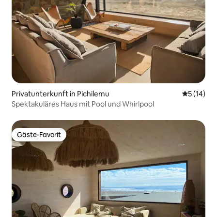
Privatunterkunft in Pichilemu
Durchschn
5 (14)
Spektakuläres Haus mit Pool und Whirlpool
Gäste-Favorit
Gäste-Favorit