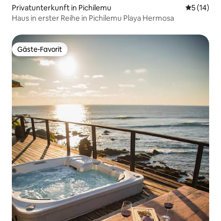
Privatunterkunft in Pichilemu
Durchschn
5 (14)
Haus in erster Reihe in Pichilemu Playa Hermosa
Gäste-Favorit
Gäste-Favorit