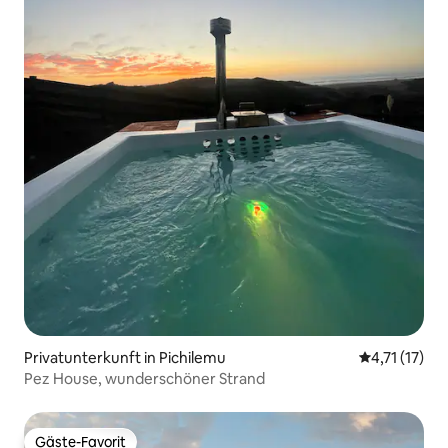
Privatunterkunft in Pichilemu
Durchschnitt
4,71 (17)
Pez House, wunderschöner Strand
Gäste-Favorit