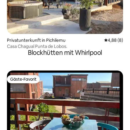
Privatunterkunft in Pichilemu
Durchschnitt
4,88 (8)
Casa Chagual Punta de Lobos.
Blockhütten mit Whirlpool
Gäste-Favorit
Gäste-Favorit