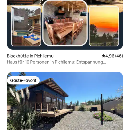
Blockhütte in Pichilemu
Durchschnittl
4,96 (46)
Haus für 10 Personen in Pichilemu: Entspannung
garantiert
Gäste-Favorit
Gäste-Favorit