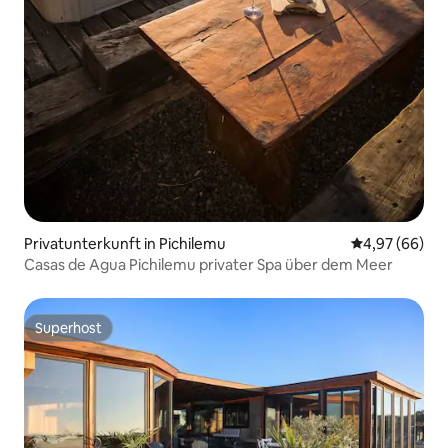
Privatunterkunft in Pichilemu
Durchschnittl
4,97 (66)
Casas de Agua Pichilemu privater Spa über dem Meer
Superhost
Superhost