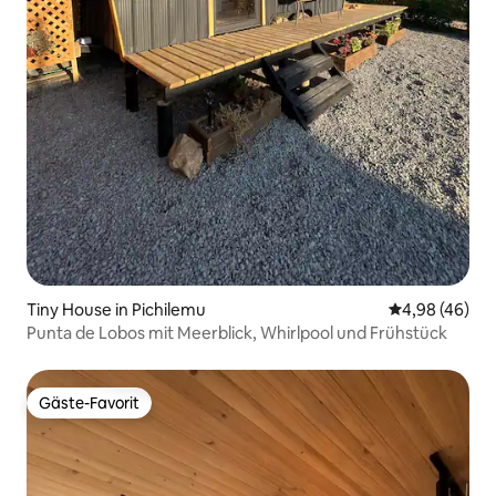
Tiny House in Pichilemu
Durchschnittl
4,98 (46)
Punta de Lobos mit Meerblick, Whirlpool und Frühstück
Gäste-Favorit
Gäste-Favorit