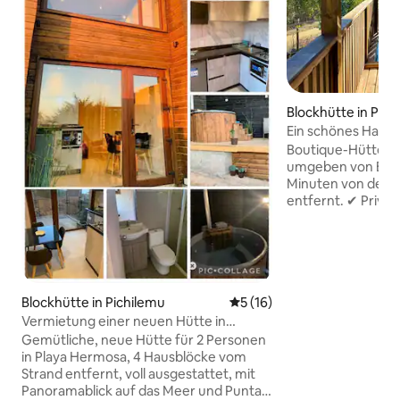
Blockhütte in Pich
Ein schönes Haus 
Brunnen in einem
Boutique-Hütte m
umgeben von Euk
Minuten von der 
entfernt. ✔ Privat
✔ 3 Betten · Schla
✔ Wohnzimmer mi
Komplett ausgestat
Ausgestatteter Ar
Hängestuhl auf der
Blockhütte in Pichilemu
Durchschnittliche Bewertun
5 (16)
entsprechendem 
Engagierter Arbei
Vermietung einer neuen Hütte in
Badezimmer · inti
Pichilemu.
Gemütliche, neue Hütte für 2 Personen
Atmosphäre ✔ Hig
in Playa Hermosa, 4 Hausblöcke vom
WLAN ✔ Frühstück g
Strand entfernt, voll ausgestattet, mit
Lärm. Keine Mens
Panoramablick auf das Meer und Punta