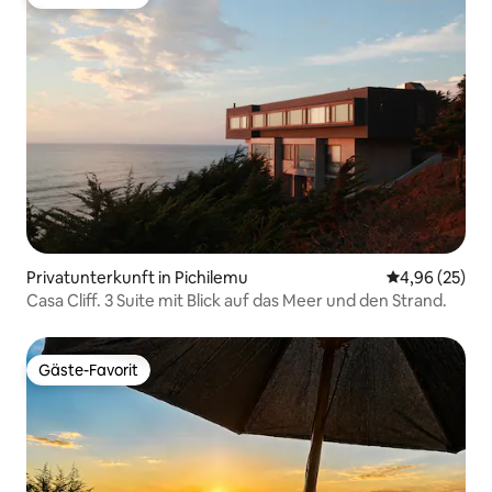
Gäste-Favorit
Privatunterkunft in Pichilemu
Durchschnittl
4,96 (25)
Casa Cliff. 3 Suite mit Blick auf das Meer und den Strand.
Gäste-Favorit
Gäste-Favorit