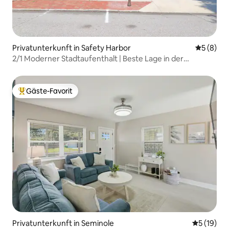
Privatunterkunft in Safety Harbor
Durchschn
5 (8)
2/1 Moderner Stadtaufenthalt | Beste Lage in der
Innenstadt
Gäste-Favorit
Beliebter Gäste-Favorit.
Privatunterkunft in Seminole
Durchschn
5 (19)