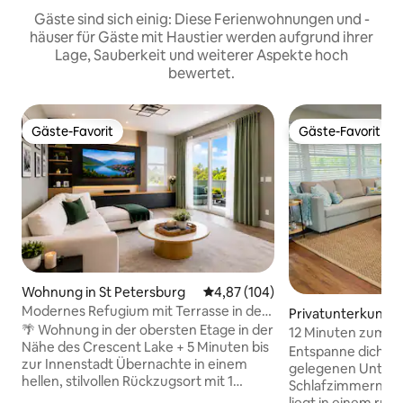
Gäste sind sich einig: Diese Ferienwohnungen und -
häuser für Gäste mit Haustier werden aufgrund ihrer
Lage, Sauberkeit und weiterer Aspekte hoch
bewertet.
Gäste-Favorit
Gäste-Favorit
Gäste-Favorit
Gäste-Favorit
Wohnung in St Petersburg
Durchschnittliche Bewertung: 4
4,87 (104)
Modernes Refugium mit Terrasse in der
Privatunterkunft i
Nähe der Innenstadt
🌴 Wohnung in der obersten Etage in der
12 Minuten zum Stra
Nähe des Crescent Lake + 5 Minuten bis
Eingezäunter Hof
Entspanne dich stil
zur Innenstadt Übernachte in einem
gelegenen Unterku
hellen, stilvollen Rückzugsort mit 1
Schlafzimmern. Dieses charmante Haus
Schlafzimmer, nur wenige Minuten von
liegt in einem ruh