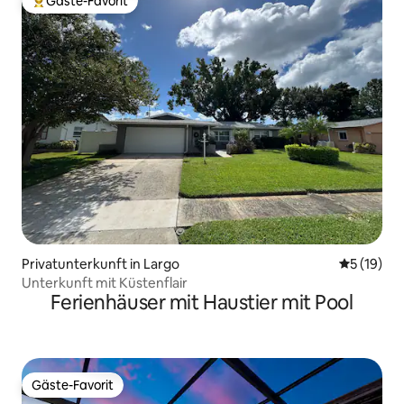
Gäste-Favorit
Beliebter Gäste-Favorit.
Privatunterkunft in Largo
Durchschn
5 (19)
Unterkunft mit Küstenflair
Ferienhäuser mit Haustier mit Pool
Gäste-Favorit
Gäste-Favorit