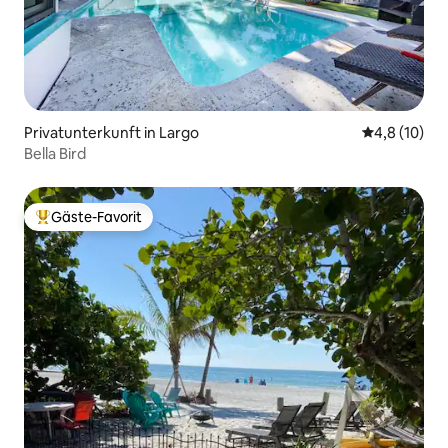
Privatunterkunft in Largo
Durchschnit
4,8 (10)
Bella Bird
Gäste-Favorit
Beliebter Gäste-Favorit.