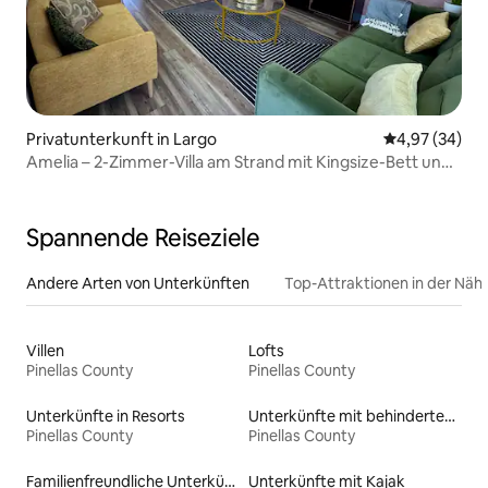
Privatunterkunft in Largo
Durchschnittl
4,97 (34)
Amelia – 2-Zimmer-Villa am Strand mit Kingsize-Bett und
Fahrrädern
Spannende Reiseziele
Andere Arten von Unterkünften
Top-Attraktionen in der Näh
Villen
Lofts
Pinellas County
Pinellas County
Unterkünfte in Resorts
Unterkünfte mit behindertengerechtem WC
Pinellas County
Pinellas County
Familienfreundliche Unterkünfte
Unterkünfte mit Kajak