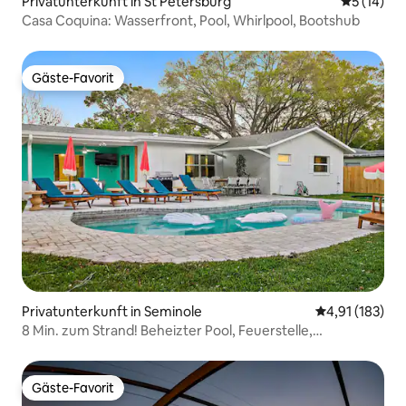
Privatunterkunft in St Petersburg
Durchschn
5 (14)
Casa Coquina: Wasserfront, Pool, Whirlpool, Bootshub
Gäste-Favorit
Gäste-Favorit
Privatunterkunft in Seminole
Durchschnittl
4,91 (183)
8 Min. zum Strand! Beheizter Pool, Feuerstelle,
Spielzimmer
Gäste-Favorit
Gäste-Favorit