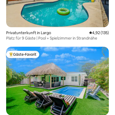
Privatunterkunft in Largo
Durchschnittl
4,92 (135)
Platz für 9 Gäste | Pool + Spielzimmer in Strandnähe
Gäste-Favorit
Beliebter Gäste-Favorit.