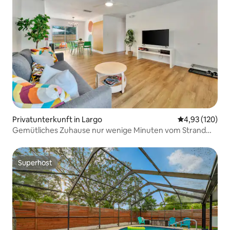
Privatunterkunft in Largo
Durchschnittl
4,93 (120)
Gemütliches Zuhause nur wenige Minuten vom Strand
entfernt
Superhost
Superhost