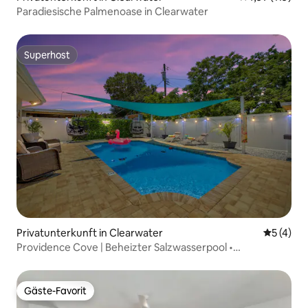
Paradiesische Palmenoase in Clearwater
Superhost
Superhost
Privatunterkunft in Clearwater
Durchsch
5 (4)
Providence Cove | Beheizter Salzwasserpool •
Schlafplätze für 12 Personen
Gäste-Favorit
Gäste-Favorit