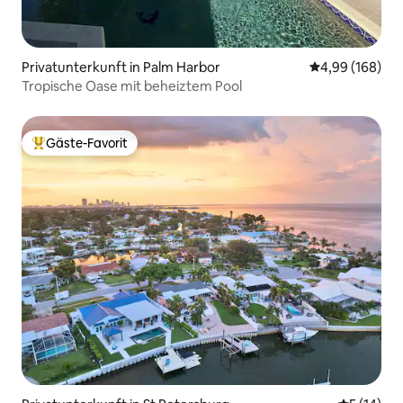
Privatunterkunft in Palm Harbor
Durchschnittli
4,99 (168)
Tropische Oase mit beheiztem Pool
Gäste-Favorit
Beliebter Gäste-Favorit.