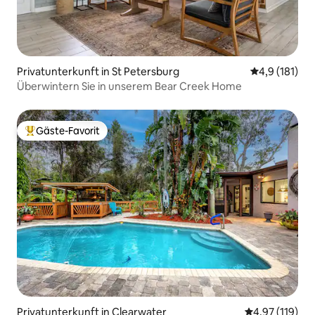
Privatunterkunft in St Petersburg
Durchschnitt
4,9 (181)
Überwintern Sie in unserem Bear Creek Home
Gäste-Favorit
Beliebter Gäste-Favorit.
Privatunterkunft in Clearwater
Durchschnittl
4,97 (119)