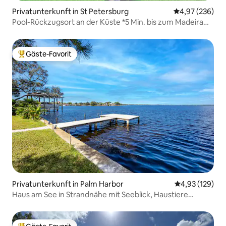
Privatunterkunft in St Petersburg
Durchschnittli
4,97 (236)
Pool-Rückzugsort an der Küste *5 Min. bis zum Madeira
Beach Sand
Gäste-Favorit
Beliebter Gäste-Favorit.
Privatunterkunft in Palm Harbor
Durchschnittl
4,93 (129)
Haus am See in Strandnähe mit Seeblick, Haustiere
erlaubt