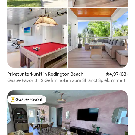
Privatunterkunft in Redington Beach
Durchschnittl
4,97 (68)
Gäste-Favorit! <2 Gehminuten zum Strand! Spielzimmer!
Gäste-Favorit
Beliebter Gäste-Favorit.