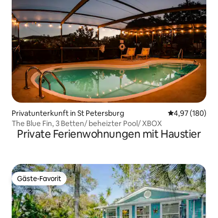
Privatunterkunft in St Petersburg
Durchschnittli
4,97 (180)
The Blue Fin, 3 Betten/ beheizter Pool/ XBOX
Private Ferienwohnungen mit Haustier
Gäste-Favorit
Gäste-Favorit