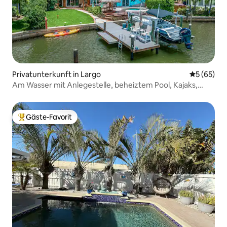
Privatunterkunft in Largo
Durchschni
5 (65)
Am Wasser mit Anlegestelle, beheiztem Pool, Kajaks,
Spielen
Gäste-Favorit
Beliebter Gäste-Favorit.