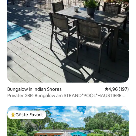
Bungalow in Indian Shores
Durchschnittli
4,96 (197)
Privater 2BR-Bungalow am STRAND*POOL*HAUSTIERE in
Ordnung
Gäste-Favorit
Beliebter Gäste-Favorit.