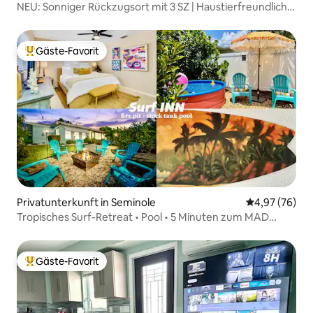
NEU: Sonniger Rückzugsort mit 3 SZ | Haustierfreundlich +
nur wenige Minuten zum Strand
Gäste-Favorit
Beliebter Gäste-Favorit.
Privatunterkunft in Seminole
Durchschnittl
4,97 (76)
Tropisches Surf-Retreat • Pool • 5 Minuten zum MAD
Beach
Gäste-Favorit
Beliebter Gäste-Favorit.