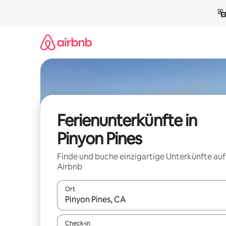
Zu
Inhalten
springen
Ferienunterkünfte in
Pinyon Pines
Finde und buche einzigartige Unterkünfte auf
Airbnb
Ort
Wenn Ergebnisse verfügbar sind, navigiere mit d
Check-in