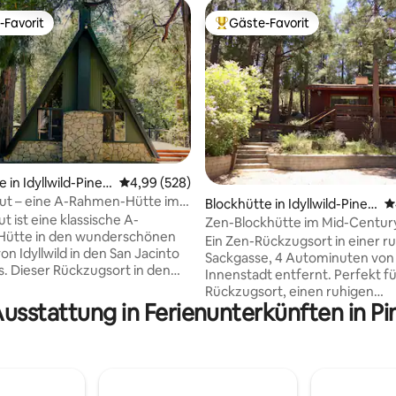
-Favorit
Gäste-Favorit
r Gäste-Favorit.
Beliebter Gäste-Favorit.
rtung: 4,99 von 5, 220 Bewertungen
 in Idyllwild-Pine
Durchschnittliche Bewertung: 4,99 von 5, 5
4,99 (528)
ut – eine A-Rahmen-Hütte im
Blockhütte in Idyllwild-Pine
D
t ist eine klassische A-
Cove
Zen-Blockhütte im Mid-Century
ütte in den wunderschönen
Ein Zen-Rückzugsort in einer r
n Idyllwild in den San Jacinto
Sackgasse, 4 Autominuten von
. Dieser Rückzugsort in den
Innenstadt entfernt. Perfekt f
findet sich auf einem Hektar
Rückzugsort, einen ruhigen
plett mit einer
Ausstattung in Ferienunterkünften in Pi
romantischen Kurzurlaub zu zw
ratfuß großen Holzterrasse
für eine Familie oder vier enge
 halb versunkenen Whirlpool.
Genieße die Natur, entspanne 
inrichtung ist tadellos
sieh dir die niedliche Stadt an! D
 und verbindet Vintage-
Privathaus aus der Mitte des
r mit modernem Design für
Jahrhunderts mit schönen