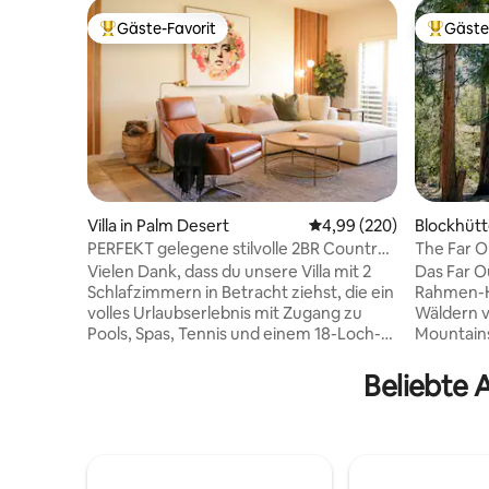
Gäste-Favorit
Gäste
Beliebter Gäste-Favorit.
Beliebte
Villa in Palm Desert
Durchschnittliche Bewe
4,99 (220)
Blockhütte
Cove
PERFEKT gelegene stilvolle 2BR Country
The Far O
Club Villa!
Wald
Vielen Dank, dass du unsere Villa mit 2
Das Far Ou
Schlafzimmern in Betracht ziehst, die ein
Rahmen-H
volles Urlaubserlebnis mit Zugang zu
Wäldern vo
Pools, Spas, Tennis und einem 18-Loch-
Mountains
Golfplatz bietet, der eine Vier-Sterne-
Bergen be
Bewertung von Golf Digests „Best Places
Land, kom
Beliebte 
to Play“ erhalten hat. Wir befinden uns in
1200 Quad
zentraler Lage und in der Nähe von
und einem
Restaurants, Einkaufsmöglichkeiten,
Die Innene
Casinos, Festivals, Museen und anderen
kuratiert
Wüstenstädten. Nur 8 Minuten vom El
Charakte