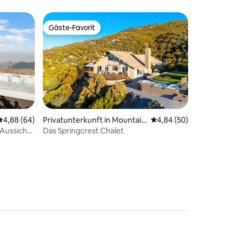
Gäste-Favorit
Gäste-Favorit
Durchschnittliche Bewertung: 4,88 von 5, 64 Bewertungen
4,88 (64)
Privatunterkunft in Mountain
Durchschnittliche Be
4,84 (50)
Center
Aussicht,
Das Springcrest Chalet
56 Bewertungen