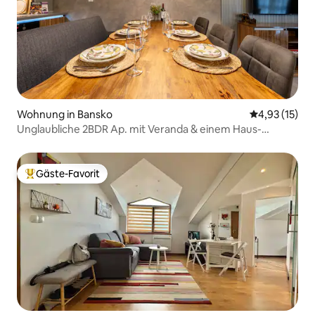
Wohnung in Bansko
Durchschnitt
4,93 (15)
Unglaubliche 2BDR Ap. mit Veranda & einem Haus-
ähnlichen Gefühl
Gäste-Favorit
Beliebter Gäste-Favorit.