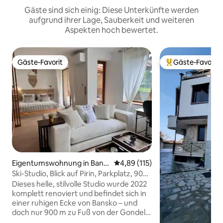
Gäste sind sich einig: Diese Unterkünfte werden
aufgrund ihrer Lage, Sauberkeit und weiteren
Aspekten hoch bewertet.
Gäste-Favorit
Gäste-Favorit
Gäste-Favorit
Beliebter Gäste-F
Eigentumswohnung in Bans
Durchschnittliche Bewertung: 4
4,89 (115)
ko
Ski-Studio, Blick auf Pirin, Parkplatz, 900
m zur Gondel
Dieses helle, stilvolle Studio wurde 2022
komplett renoviert und befindet sich in
einer ruhigen Ecke von Bansko – und
doch nur 900 m zu Fuß von der Gondel
und den Skiliften entfernt. Wache mit