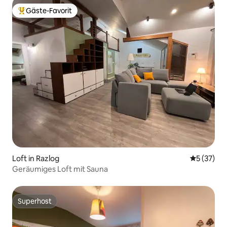
Gäste-Favorit
Beliebter Gäste-Favorit.
Loft in Razlog
Durchschn
5 (37)
Geräumiges Loft mit Sauna
Superhost
Superhost