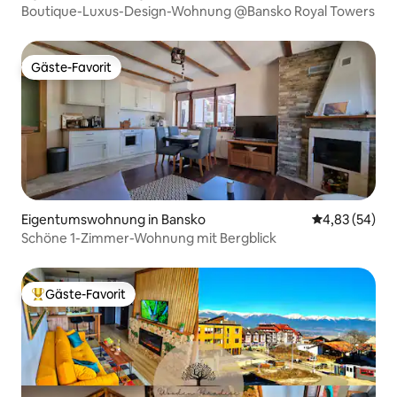
Boutique-Luxus-Design-Wohnung @Bansko Royal Towers
Gäste-Favorit
Gäste-Favorit
Eigentumswohnung in Bansko
Durchschnittl
4,83 (54)
Schöne 1-Zimmer-Wohnung mit Bergblick
Gäste-Favorit
Beliebter Gäste-Favorit.