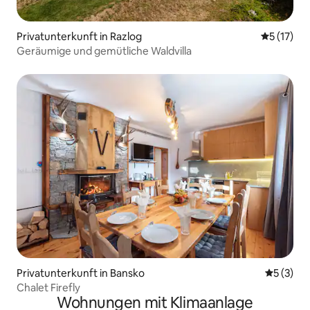
Privatunterkunft in Razlog
Durchschn
5 (17)
Geräumige und gemütliche Waldvilla
Privatunterkunft in Bansko
Durchsch
5 (3)
Chalet Firefly
Wohnungen mit Klimaanlage