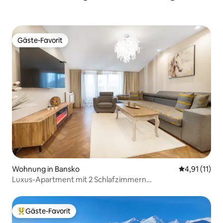
Gäste-Favorit
Gäste-Favorit
Wohnung in Bansko
Durchschnitt
4,91 (11)
Luxus-Apartment mit 2 Schlafzimmern
SPA/Frühstück/Parkplatz
Gäste-Favorit
Beliebter Gäste-Favorit.