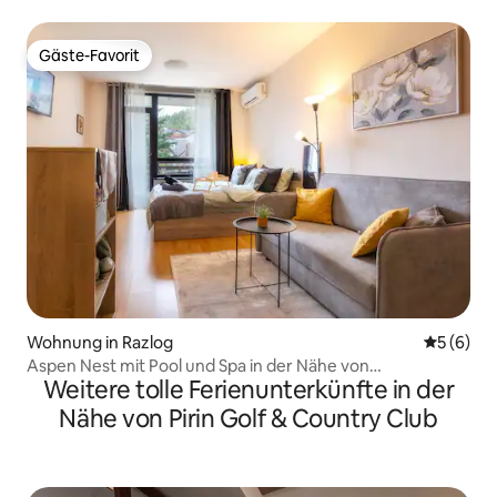
Gäste-Favorit
Gäste-Favorit
Wohnung in Razlog
Durchschn
5 (6)
Aspen Nest mit Pool und Spa in der Nähe von
Weitere tolle Ferienunterkünfte in der
Bansko/Razlog
Nähe von Pirin Golf & Country Club