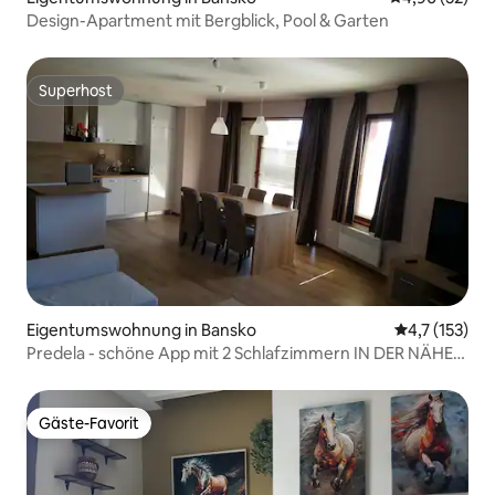
Design-Apartment mit Bergblick, Pool & Garten
Superhost
Superhost
Eigentumswohnung in Bansko
Durchschnitt
4,7 (153)
Predela - schöne App mit 2 Schlafzimmern IN DER NÄHE
der Gondel
Gäste-Favorit
Gäste-Favorit