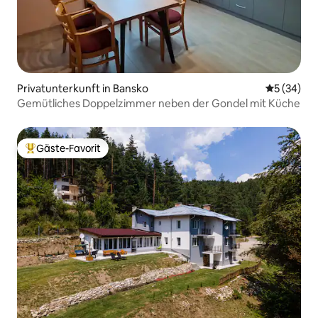
Privatunterkunft in Bansko
Durchschni
5 (34)
Gemütliches Doppelzimmer neben der Gondel mit Küche
Gäste-Favorit
Beliebter Gäste-Favorit.