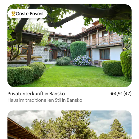
Gäste-Favorit
Beliebter Gäste-Favorit.
Privatunterkunft in Bansko
Durchschnitt
4,91 (47)
Haus im traditionellen Stil in Bansko