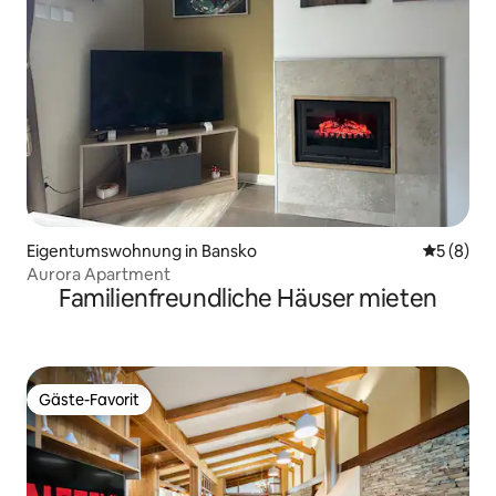
Eigentumswohnung in Bansko
Durchschn
5 (8)
Aurora Apartment
Familienfreundliche Häuser mieten
Gäste-Favorit
Gäste-Favorit