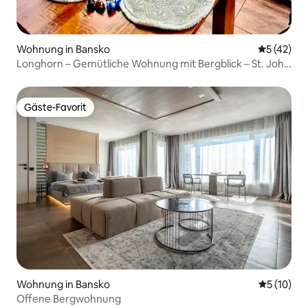
Wohnung in Bansko
Durchschn
5 (42)
Longhorn – Gemütliche Wohnung mit Bergblick – St. John
Hill
Gäste-Favorit
Gäste-Favorit
Wohnung in Bansko
Durchschn
5 (10)
Offene Bergwohnung