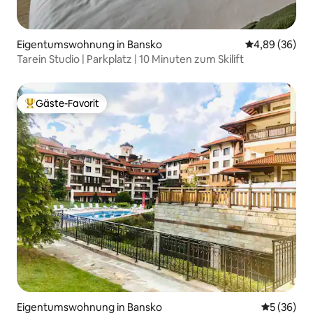
Eigentumswohnung in Bansko
Durchschnittl
4,89 (36)
Tarein Studio | Parkplatz | 10 Minuten zum Skilift
Gäste-Favorit
Beliebter Gäste-Favorit.
Eigentumswohnung in Bansko
Durchschni
5 (36)