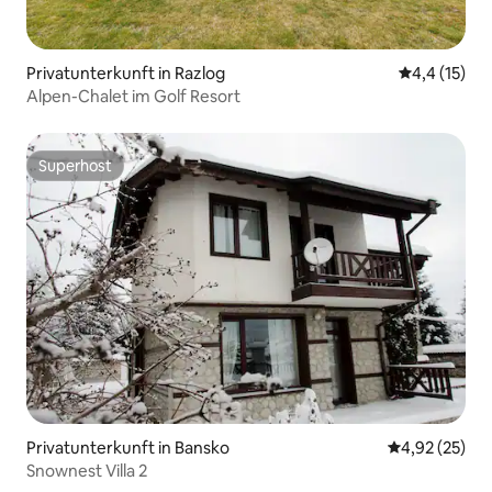
Privatunterkunft in Razlog
Durchschnit
4,4 (15)
Alpen-Chalet im Golf Resort
Superhost
Superhost
Privatunterkunft in Bansko
Durchschnitt
4,92 (25)
Snownest Villa 2