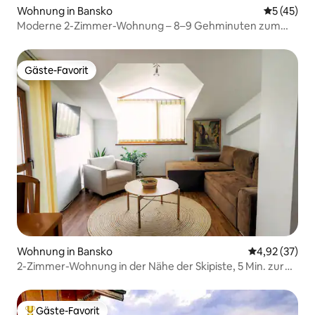
Wohnung in Bansko
Durchschn
5 (45)
Moderne 2-Zimmer-Wohnung – 8–9 Gehminuten zum
Lift
Gäste-Favorit
Gäste-Favorit
Wohnung in Bansko
Durchschnitt
4,92 (37)
2-Zimmer-Wohnung in der Nähe der Skipiste, 5 Min. zur
Gondel/zu Bars
Gäste-Favorit