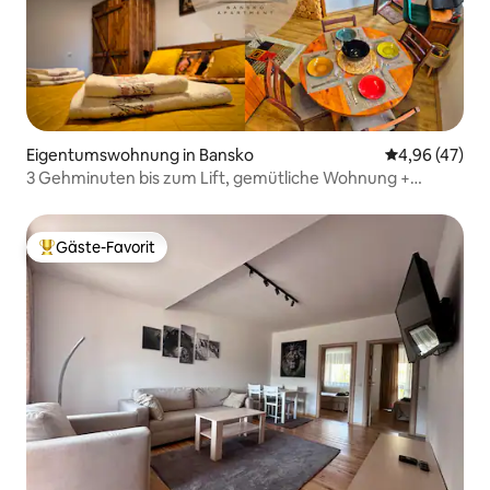
Eigentumswohnung in Bansko
Durchschnittl
4,96 (47)
3 Gehminuten bis zum Lift, gemütliche Wohnung +
Aussicht, Parkplatz
Gäste-Favorit
Beliebter Gäste-Favorit.