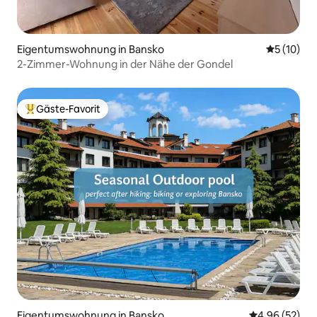
Eigentumswohnung in Bansko
Durchschn
5 (10)
2-Zimmer-Wohnung in der Nähe der Gondel
Gäste-Favorit
Beliebter Gäste-Favorit.
Eigentumswohnung in Bansko
Durchschnittl
4,96 (52)