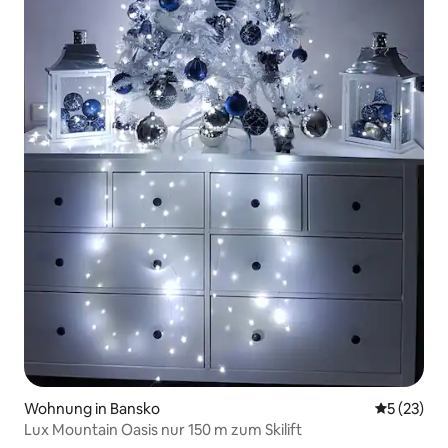
Wohnung in Bansko
Durchschn
5 (23)
Lux Mountain Oasis nur 150 m zum Skilift