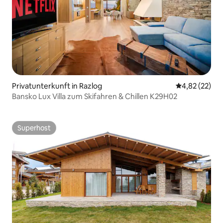
Privatunterkunft in Razlog
Durchschnitt
4,82 (22)
Bansko Lux Villa zum Skifahren & Chillen K29H02
Superhost
Superhost