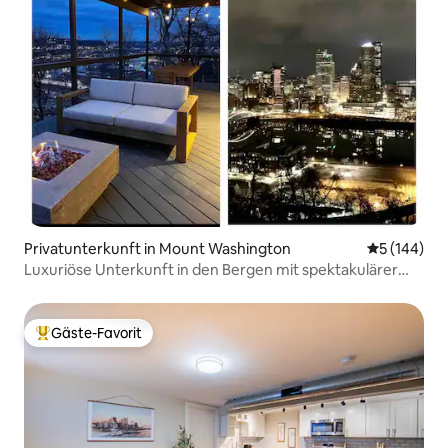
Privatunterkunft in Mount Washington
Durchschnit
5 (144)
Luxuriöse Unterkunft in den Bergen mit spektakulärer
Aussicht
Gäste-Favorit
Beliebter Gäste-Favorit.