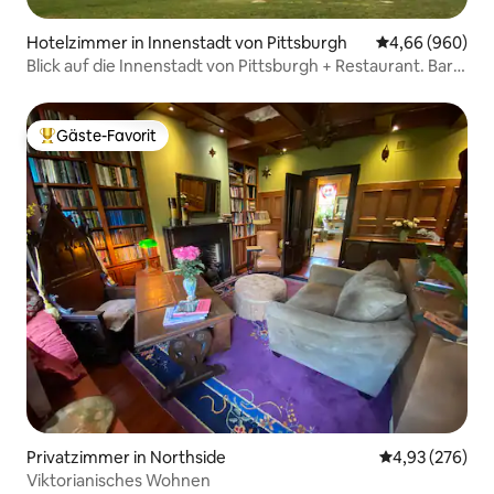
Hotelzimmer in Innenstadt von Pittsburgh
Durchschnittli
4,66 (960)
Blick auf die Innenstadt von Pittsburgh + Restaurant. Bar.
Pool.
Gäste-Favorit
Beliebter Gäste-Favorit.
Privatzimmer in Northside
Durchschnittli
4,93 (276)
Viktorianisches Wohnen