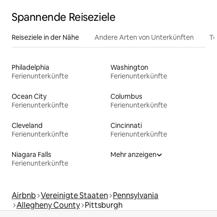
Spannende Reiseziele
Reiseziele in der Nähe
Andere Arten von Unterkünften
To
Philadelphia
Washington
Ferienunterkünfte
Ferienunterkünfte
Ocean City
Columbus
Ferienunterkünfte
Ferienunterkünfte
Cleveland
Cincinnati
Ferienunterkünfte
Ferienunterkünfte
Niagara Falls
Mehr anzeigen
Ferienunterkünfte
Airbnb
Vereinigte Staaten
Pennsylvania
Allegheny County
Pittsburgh