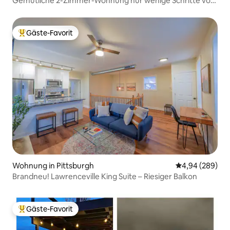
Gemütliche 2-Zimmer-Wohnung nur wenige Schritte von
der Walnut St. entfernt!
Gäste-Favorit
Beliebter Gäste-Favorit.
Wohnung in Pittsburgh
Durchschnittli
4,94 (289)
Brandneu! Lawrenceville King Suite – Riesiger Balkon
Gäste-Favorit
Beliebter Gäste-Favorit.