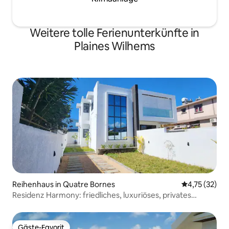
Weitere tolle Ferienunterkünfte in
Plaines Wilhems
Reihenhaus in Quatre Bornes
Durchschnitt
4,75 (32)
Residenz Harmony: friedliches, luxuriöses, privates
Familienheim
Gäste-Favorit