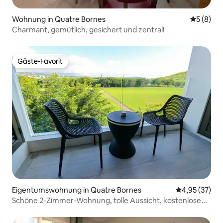
Wohnung in Quatre Bornes
Durchschn
5 (8)
Charmant, gemütlich, gesichert und zentral!
Gäste-Favorit
Gäste-Favorit
Eigentumswohnung in Quatre Bornes
Durchschnitt
4,95 (37)
Schöne 2-Zimmer-Wohnung, tolle Aussicht, kostenlose
Parkplätze