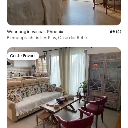
Wohnung in Vacoas-Phoenix
Durchsch
5 (4)
Blumenpracht in Les Pins, Oase der Ruhe
Gäste-Favorit
Gäste-Favorit