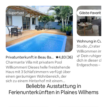
Superhost
Gäste-Favorit
Superhost
Gäste-Favorit
Wohnung in Cure
Studio „Crater Ser
Willkommen im Cra
🌿 Dein ruhiger R
Privatunterkunft in Beau Bas
Durchschnittliche Bewertung: 
4,83 (36)
dich in dieser c
sin-Rose Hill
Charmante Villa mit privatem Pool
Erdgeschoss – per
Willkommen! Dieses helle freistehende
Alleinreisende od
Haus mit 3 Schlafzimmern verfügt über
Das Studio befinde
einen geräumigen Wohnbereich, der
Gegend von Camp 
sich zu einem Hinterhof mit einem
bietet einen priva
Beliebte Ausstattung in
privaten Pool öffnet. Genieße eine voll
Zugang ohne Trep
ausgestattete Küche, kostenlose
Ferienunterkünften in Plaines Wilhems
gemütlichen, stil
Parkplätze und absolute Privatsphäre –
Entspannen sowie 
keine gemeinsam genutzten Räume.
Ort und einen kle
Ideal für Familien oder Gruppen, die sich
zum Entspannen. Egal, ob du