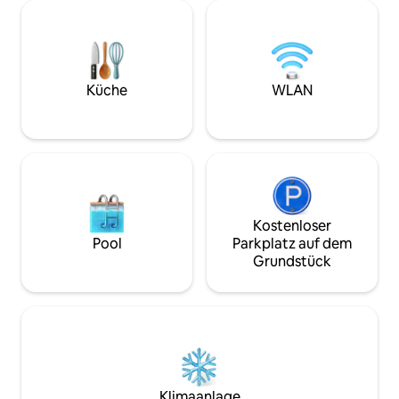
entspannen und Mauritius in ihrem
geschäftlich oder p
eigenen Tempo erkunden möchten. In
Crater Serenity St
der Nähe von Stränden und Geschäften
Zuhause.
befindet sich das Haus auch nur 5
Minuten von der Autobahn entfernt, um
die gesamte Insel mit dem Auto leicht zu
Küche
WLAN
erreichen. Mach dies zu deinem
Ausgangspunkt für den ultimativen
mauritischen Kurzurlaub!
Kostenloser
Pool
Parkplatz auf dem
Grundstück
Klimaanlage