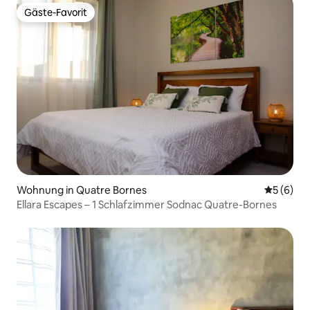
Gäste-Favorit
Gäste-Favorit
Wohnung in Quatre Bornes
Durchschn
5 (6)
Ellara Escapes – 1 Schlafzimmer Sodnac Quatre-Bornes