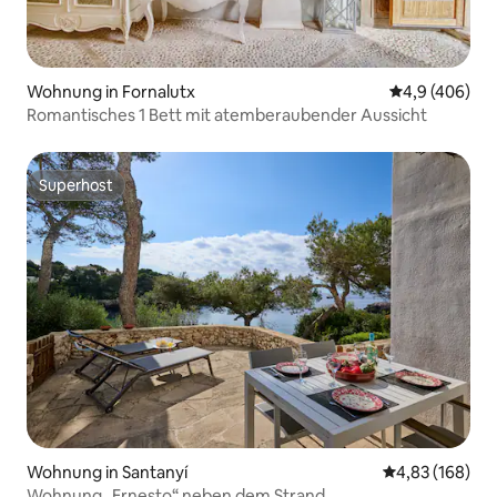
Wohnung in Fornalutx
Durchschnittl
4,9 (406)
Romantisches 1 Bett mit atemberaubender Aussicht
Superhost
Superhost
Wohnung in Santanyí
Durchschnittli
4,83 (168)
Wohnung „Ernesto“ neben dem Strand