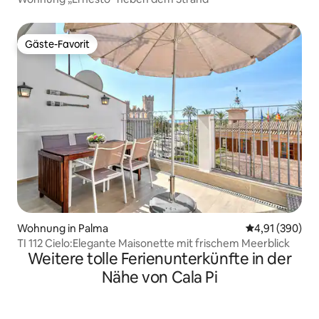
Gäste-Favorit
Gäste-Favorit
Wohnung in Palma
Durchschnittli
4,91 (390)
TI 112 Cielo:Elegante Maisonette mit frischem Meerblick
Weitere tolle Ferienunterkünfte in der
Nähe von Cala Pi