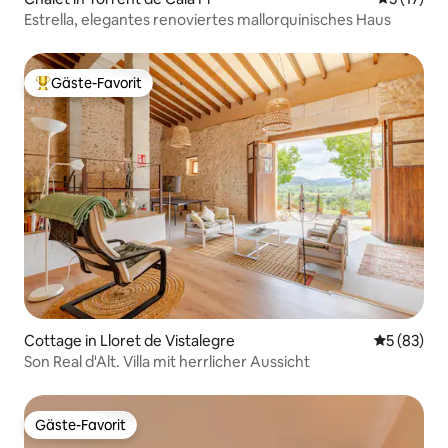
Estrella, elegantes renoviertes mallorquinisches Haus
Gäste-Favorit
Beliebter Gäste-Favorit.
Cottage in Lloret de Vistalegre
Durchschni
5 (83)
Son Real d'Alt. Villa mit herrlicher Aussicht
Gäste-Favorit
Gäste-Favorit