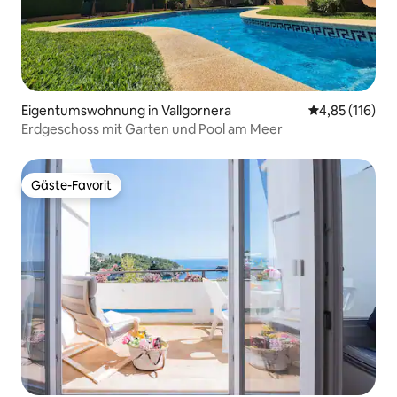
Eigentumswohnung in Vallgornera
Durchschnittl
4,85 (116)
Erdgeschoss mit Garten und Pool am Meer
Gäste-Favorit
Gäste-Favorit