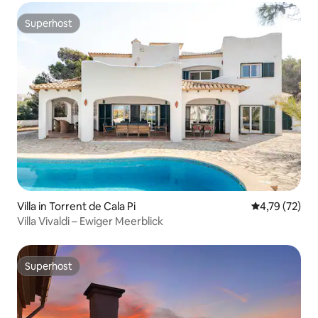
Superhost
Superhost
Villa in Torrent de Cala Pi
Durchschnitt
4,79 (72)
Villa Vivaldi – Ewiger Meerblick
Superhost
Superhost