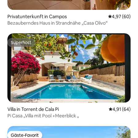
Privatunterkunft in Campos
Durchschnittl
4,97 (60)
Bezauberndes Haus in Strandnähe „Casa Olivo“
Superhost
Superhost
Villa in Torrent de Cala Pi
Durchschnitt
4,91 (64)
Pi Casa „Villa mit Pool +Meerblick „
Gäste-Favorit
Gäste-Favorit