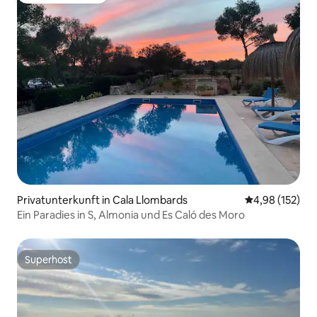
Privatunterkunft in Cala Llombards
Durchschnittl
4,98 (152)
Ein Paradies in S, Almonia und Es Caló des Moro
Superhost
Superhost