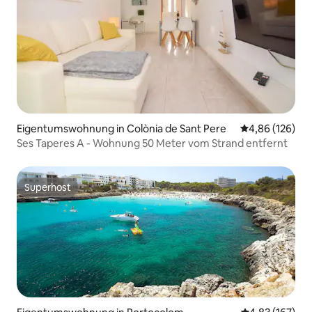
Eigentumswohnung in Colònia de Sant Pere
Durchschnittli
4,86 (126)
Ses Taperes A - Wohnung 50 Meter vom Strand entfernt
Superhost
Superhost