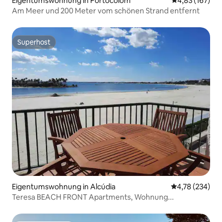
Eigentumswohnung in Portocolom
Durchschnittl
4,83 (167)
Am Meer und 200 Meter vom schönen Strand entfernt
Superhost
Superhost
Eigentumswohnung in Alcúdia
Durchschnittli
4,78 (234)
Teresa BEACH FRONT Apartments, Wohnung...