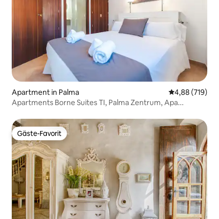
Apartment in Palma
Durchschnittli
4,88 (719)
Apartments Borne Suites TI, Palma Zentrum, Apa...
Gäste-Favorit
Gäste-Favorit