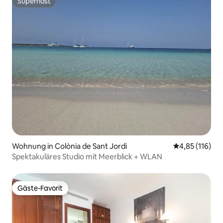
Superhost
Superhost
Wohnung in Colònia de Sant Jordi
Durchschnittl
4,85 (116)
Spektakuläres Studio mit Meerblick + WLAN
Gäste-Favorit
Gäste-Favorit