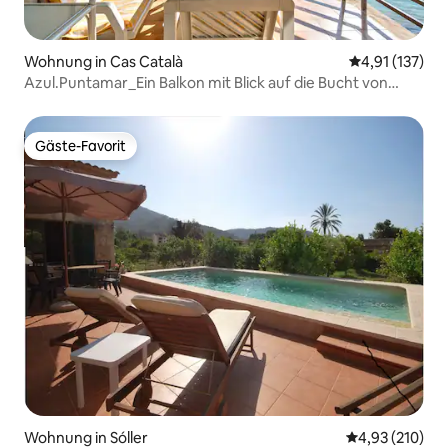
Wohnung in Cas Català
Durchschnittl
4,91 (137)
Azul.Puntamar_Ein Balkon mit Blick auf die Bucht von
Palma.
Gäste-Favorit
Gäste-Favorit
Wohnung in Sóller
Durchschnittl
4,93 (210)