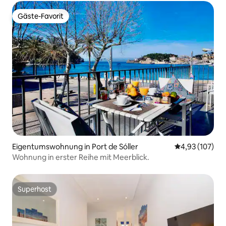
Gäste-Favorit
Gäste-Favorit
Eigentumswohnung in Port de Sóller
Durchschnittl
4,93 (107)
Wohnung in erster Reihe mit Meerblick.
Superhost
Superhost