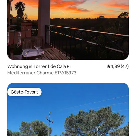
Wohnung in Torrent de Cala Pi
Durchschnittl
4,89 (47)
Mediterraner Charme ETV/15973
Gäste-Favorit
Gäste-Favorit