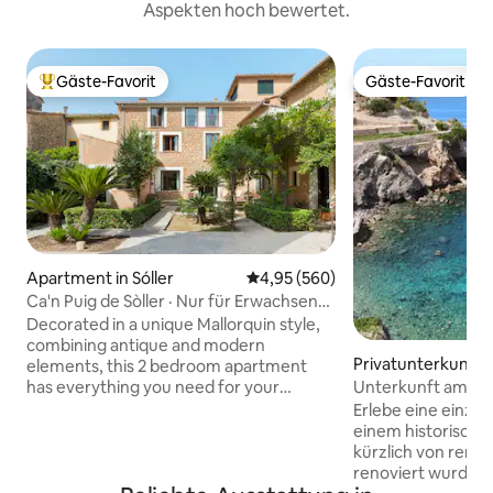
Aspekten hoch bewertet.
Gäste-Favorit
Gäste-Favorit
Beliebter Gäste-Favorit.
Gäste-Favorit
Apartment in Sóller
Durchschnittliche Bewertung: 4
4,95 (560)
Ca'n Puig de Sòller · Nur für Erwachsene
(+12), Apartm...
Decorated in a unique Mallorquin style,
combining antique and modern
Privatunterkunft i
elements, this 2 bedroom apartment
ufar
has everything you need for your
Unterkunft am Me
holiday on the island. Each bedroom has
direktem Strandz
Erlebe eine einzig
its own bathroom and the living area
einem historische
features a comfortable sofa, dining
kürzlich von reno
space and a Kitchen. Perfect for a stay
renoviert wurde. 
with friends or Family. We are available