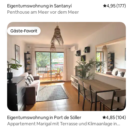
Eigentumswohnung in Santanyí
Durchschnittl
4,95 (177)
Penthouse am Meer vor dem Meer
Gäste-Favorit
Gäste-Favorit
Eigentumswohnung in Port de Sóller
Durchschnittli
4,85 (104)
Appartement Marigal mit Terrasse und Klimaanlage in
Meeresnähe