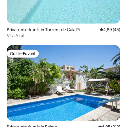
Privatunterkunft in Torrent de Cala Pi
Durchschnittl
4,89 (45)
Villa Azul
Gäste-Favorit
Gäste-Favorit
Privatunterkunft in Palma
Durchschnittl
4,95 (212)