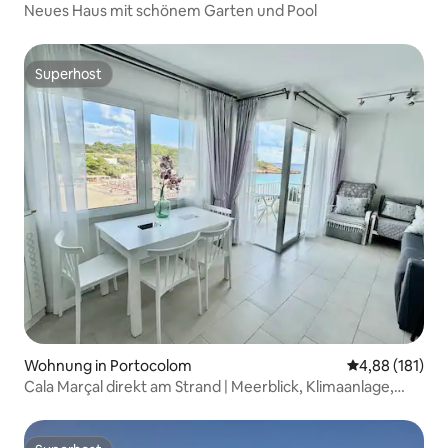
Neues Haus mit schönem Garten und Pool
Superhost
Superhost
Wohnung in Portocolom
Durchschnittl
4,88 (181)
Cala Marçal direkt am Strand | Meerblick, Klimaanlage,
modern