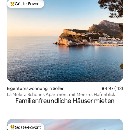
Gäste-Favorit
Beliebter Gäste-Favorit.
Eigentumswohnung in Sóller
Durchschnittl
4,97 (113)
La Muleta.Schönes Apartment mit Meer-u. Hafenblick
Familienfreundliche Häuser mieten
Gäste-Favorit
Beliebter Gäste-Favorit.