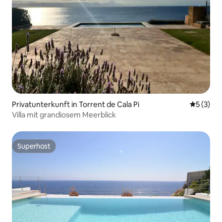
Privatunterkunft in Torrent de Cala Pi
Durchsch
5 (3)
Villa mit grandiosem Meerblick
Superhost
Superhost