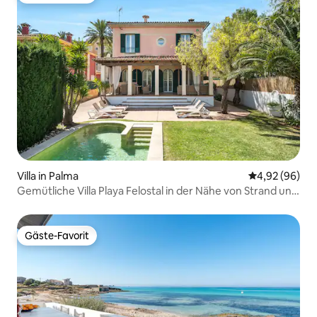
Villa in Palma
Durchschnittl
4,92 (96)
Gemütliche Villa Playa Felostal in der Nähe von Strand und
Flughafen
Gäste-Favorit
Gäste-Favorit