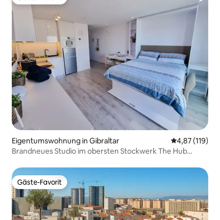
Gäste-Favorit
Eigentumswohnung in Gibraltar
Durchschnittl
4,87 (119)
Brandneues Studio im obersten Stockwerk The Hub
Gibraltar
Gäste-Favorit
Gäste-Favorit