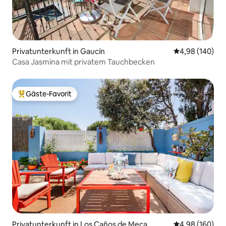
Privatunterkunft in Gaucín
Durchschnittli
4,98 (140)
Casa Jasmina mit privatem Tauchbecken
Gäste-Favorit
Beliebter Gäste-Favorit.
Privatunterkunft in Los Caños de Meca
Durchschnittli
4,98 (160)