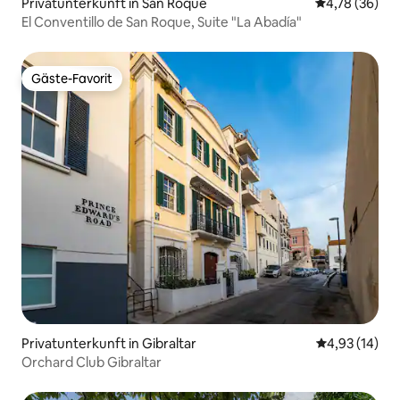
Privatunterkunft in San Roque
Durchschnitt
4,78 (36)
El Conventillo de San Roque, Suite "La Abadía"
Gäste-Favorit
Gäste-Favorit
Privatunterkunft in Gibraltar
Durchschnitt
4,93 (14)
Orchard Club Gibraltar