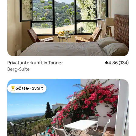
Privatunterkunft in Tanger
Durchschnittli
4,86 (134)
Berg-Suite
Gäste-Favorit
Beliebter Gäste-Favorit.