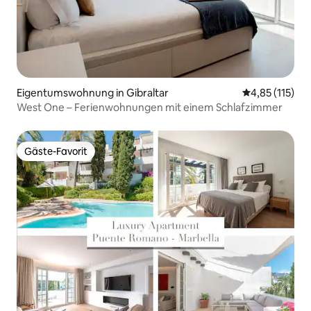
Eigentumswohnung in Gibraltar
Durchschnittl
4,85 (115)
West One – Ferienwohnungen mit einem Schlafzimmer
Gäste-Favorit
Gäste-Favorit