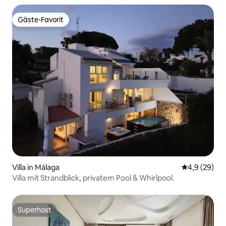
Gäste-Favorit
Gäste-Favorit
Villa in Málaga
Durchschnitt
4,9 (29)
Villa mit Strandblick, privatem Pool & Whirlpool.
Superhost
Superhost