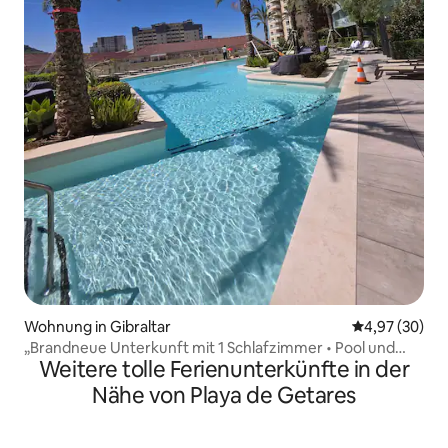
Wohnung in Gibraltar
Durchschnittl
4,97 (30)
„Brandneue Unterkunft mit 1 Schlafzimmer • Pool und
Weitere tolle Ferienunterkünfte in der
Whirlpool • Parkplatz vor Ort“
Nähe von Playa de Getares