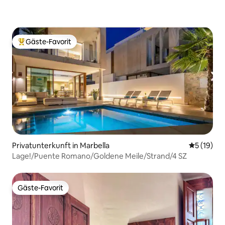
Gäste-Favorit
Beliebter Gäste-Favorit.
Privatunterkunft in Marbella
Durchschn
5 (19)
Lage!/Puente Romano/Goldene Meile/Strand/4 SZ
Gäste-Favorit
Gäste-Favorit