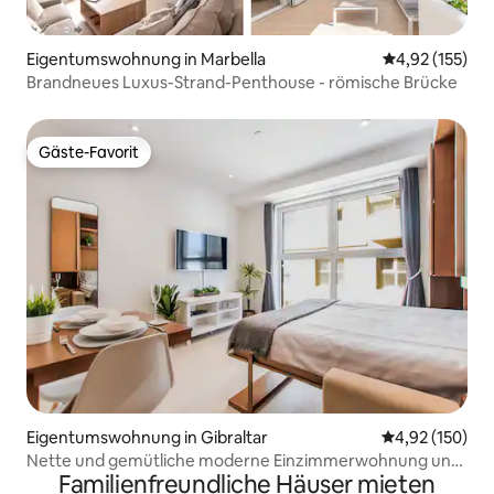
Eigentumswohnung in Marbella
Durchschnittl
4,92 (155)
Brandneues Luxus-Strand-Penthouse - römische Brücke
Gäste-Favorit
Gäste-Favorit
Eigentumswohnung in Gibraltar
Durchschnittl
4,92 (150)
Nette und gemütliche moderne Einzimmerwohnung und
Familienfreundliche Häuser mieten
Pool