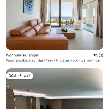
Wohnung in Tanger
Durchsch
5 (3)
Panoramablick auf das Meer • Privater Pool • Geräumige
2-Schlafzimmer-Wohnung
Gäste-Favorit
Gäste-Favorit