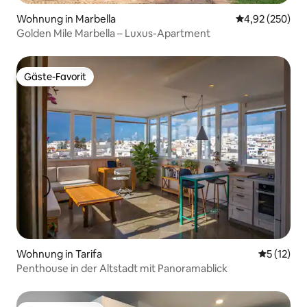
Wohnung in Marbella
Durchschnittli
4,92 (250)
Golden Mile Marbella – Luxus-Apartment
Gäste-Favorit
Gäste-Favorit
Wohnung in Tarifa
Durchschn
5 (12)
Penthouse in der Altstadt mit Panoramablick