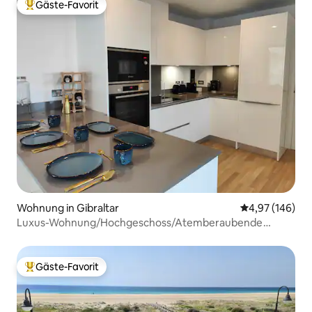
Gäste-Favorit
Beliebter Gäste-Favorit.
Wohnung in Gibraltar
Durchschnittli
4,97 (146)
Luxus-Wohnung/Hochgeschoss/Atemberaubende
Aussicht/Parkplatz
Gäste-Favorit
Beliebter Gäste-Favorit.