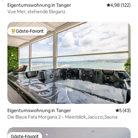
Eigentumswohnung in Tanger
Durchschnittl
4,98 (122)
Vue Mer, stehende Eleganz.
Gäste-Favorit
Beliebter Gäste-Favorit.
Eigentumswohnung in Tanger
Durchschn
5 (43)
Die Blaue Fata Morgana 2 – Meerblick,Jacuzzi,Sauna
Gäste-Favorit