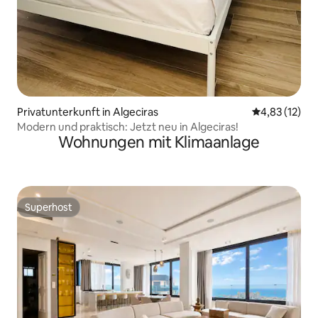
Privatunterkunft in Algeciras
Durchschnitt
4,83 (12)
Modern und praktisch: Jetzt neu in Algeciras!
Wohnungen mit Klimaanlage
Superhost
Superhost