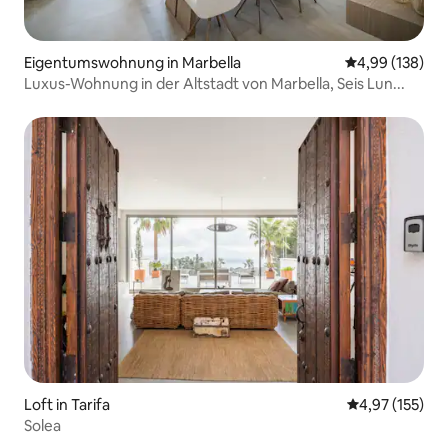
Eigentumswohnung in Marbella
Durchschnittli
4,99 (138)
Luxus-Wohnung in der Altstadt von Marbella, Seis Lun...
Loft in Tarifa
Durchschnittl
4,97 (155)
Solea