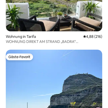
Wohnung in Tarifa
Durchschnittli
4,88 (216)
WOHNUNG DIREKT AM STRAND „BADRA“
NºRTA:VFT/CA/00113
Gäste-Favorit
Gäste-Favorit