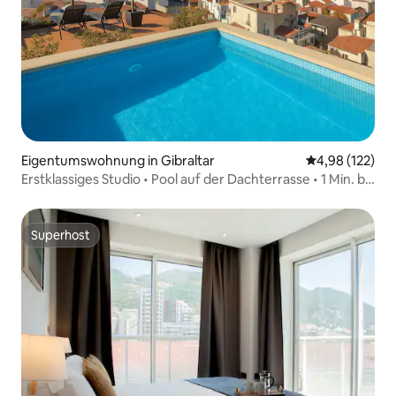
Eigentumswohnung in Gibraltar
Durchschnittl
4,98 (122)
Erstklassiges Studio • Pool auf der Dachterrasse • 1 Min. bis
zur Main Street
Superhost
Superhost