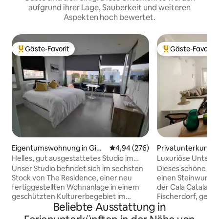
aufgrund ihrer Lage, Sauberkeit und weiteren
Aspekten hoch bewertet.
Gäste-Favorit
Gäste-Favorit
Beliebter Gäste-Favorit.
Beliebter Gäste-F
Eigentumswohnung in Gibr
Durchschnittliche Bewertung: 4
4,94 (276)
Privatunterkunft i
altar
Helles, gut ausgestattetes Studio im
Luxuriöse Unterku
Herzen von Gib.
Unser Studio befindet sich im sechsten
Dieses schöne Hau
Stock von The Residence, einer neu
einen Steinwurf v
fertiggestellten Wohnanlage in einem
der Cala Catalana
geschützten Kulturerbegebiet im
Fischerdorf, geleg
Beliebte Ausstattung in
Herzen des wunderschönen Gibraltars.
spektakulärsten 
Hier findest du alles, was du brauchst,
Öffne morgens d