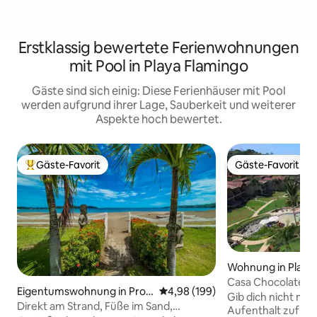
Erstklassig bewertete Ferienwohnungen
mit Pool in Playa Flamingo
Gäste sind sich einig: Diese Ferienhäuser mit Pool
werden aufgrund ihrer Lage, Sauberkeit und weiterer
Aspekte hoch bewertet.
Gäste-Favorit
Gäste-Favorit
Beliebter Gäste-Favorit.
Gäste-Favorit
Wohnung in Playa
Casa Chocolate in
Eigentumswohnung in Provi
Durchschnittliche Bewertung: 4
4,98 (199)
Gib dich nicht mi
ncia de Guanacaste
Direkt am Strand, Füße im Sand,
Aufenthalt zufrie