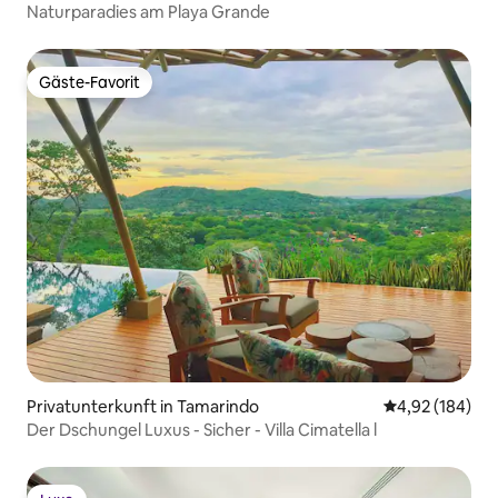
Naturparadies am Playa Grande
Gäste-Favorit
Gäste-Favorit
Privatunterkunft in Tamarindo
Durchschnittli
4,92 (184)
Der Dschungel Luxus - Sicher - Villa Cimatella l