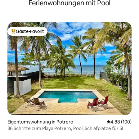
Ferienwohnungen mit Pool
Gäste-Favorit
Beliebter Gäste-Favorit.
Eigentumswohnung in Potrero
Durchschnittli
4,88 (100)
36 Schritte zum Playa Potrero, Pool, Schlafplätze für 5!