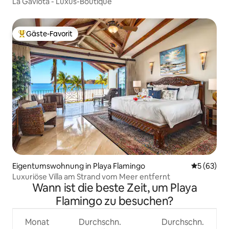
La Gaviota - Luxus-Boutique
Gäste-Favorit
Beliebter Gäste-Favorit.
Eigentumswohnung in Playa Flamingo
Durchschni
5 (63)
Luxuriöse Villa am Strand vom Meer entfernt
Wann ist die beste Zeit, um Playa
Flamingo zu besuchen?
Monat
Durchschn.
Durchschn.