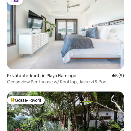
Luxe
Luxe
Privatunterkunft in Playa Flamingo
Durchschn
5 (9)
Oceanview Penthouse w/ Rooftop, Jacuzzi & Pool
Gäste-Favorit
Beliebter Gäste-Favorit.