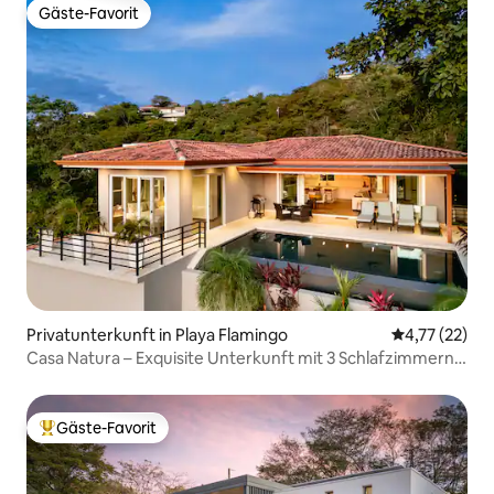
Gäste-Favorit
Gäste-Favorit
Privatunterkunft in Playa Flamingo
Durchschnitt
4,77 (22)
Casa Natura – Exquisite Unterkunft mit 3 Schlafzimmern
und Meerblick
Gäste-Favorit
Beliebter Gäste-Favorit.