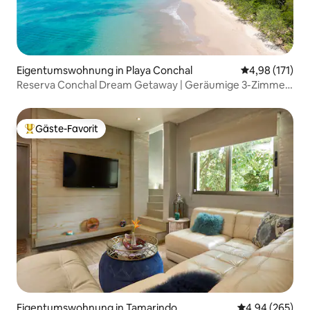
Eigentumswohnung in Playa Conchal
Durchschnittl
4,98 (171)
Reserva Conchal Dream Getaway | Geräumige 3-Zimmer-
Wohnung
Gäste-Favorit
Beliebter Gäste-Favorit.
Eigentumswohnung in Tamarindo
Durchschnittli
4,94 (265)