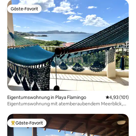
Gäste-Favorit
Gäste-Favorit
Eigentumswohnung in Playa Flamingo
Durchschnittl
4,93 (101)
Eigentumswohnung mit atemberaubendem Meerblick,
nur wenige Gehminuten vom Strand entfernt
Gäste-Favorit
Beliebter Gäste-Favorit.