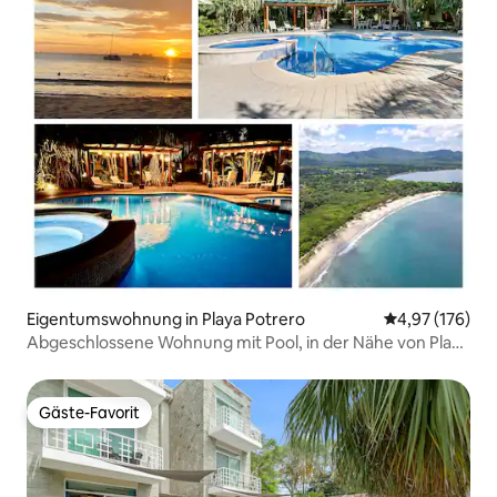
Eigentumswohnung in Playa Potrero
Durchschnittl
4,97 (176)
Abgeschlossene Wohnung mit Pool, in der Nähe von Playa
Penca – 6 Schlafplätze
Gäste-Favorit
Gäste-Favorit