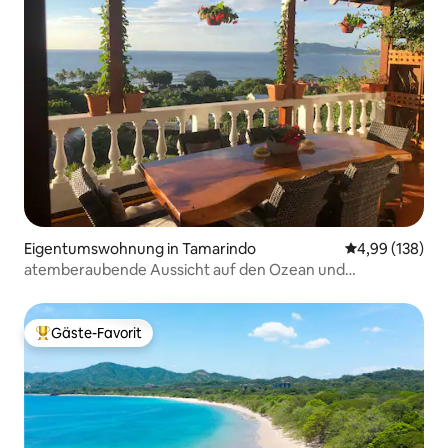
Eigentumswohnung in Tamarindo
Durchschnittli
4,99 (138)
atemberaubende Aussicht auf den Ozean und
Sonnenuntergänge (Penthouse #2)
Gäste-Favorit
Beliebter Gäste-Favorit.