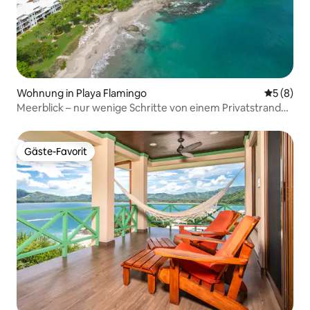
Wohnung in Playa Flamingo
Durchschn
5 (8)
Meerblick – nur wenige Schritte von einem Privatstrand
und einem Yachthafen entfernt
Gäste-Favorit
Gäste-Favorit