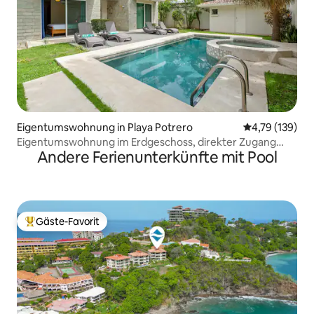
Eigentumswohnung in Playa Potrero
Durchschnittl
4,79 (139)
Eigentumswohnung im Erdgeschoss, direkter Zugang
Andere Ferienunterkünfte mit Pool
zum Pool
Gäste-Favorit
Beliebter Gäste-Favorit.