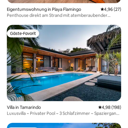
Eigentumswohnung in Playa Flamingo
Durchschnittl
4,96 (27)
Penthouse direkt am Strand mit atemberaubender
Aussicht
Gäste-Favorit
Gäste-Favorit
Villa in Tamarindo
Durchschnittli
4,98 (198)
Luxusvilla ~ Privater Pool ~ 3 Schlafzimmer ~ Spaziergang
zum Strand