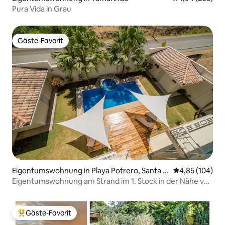
Pura Vida in Grau
Gäste-Favorit
Gäste-Favorit
Eigentumswohnung in Playa Potrero, Santa C
Durchschnittli
4,85 (104)
ruz
Eigentumswohnung am Strand im 1. Stock in der Nähe von
Flamingo & Conchal
Gäste-Favorit
Beliebter Gäste-Favorit.