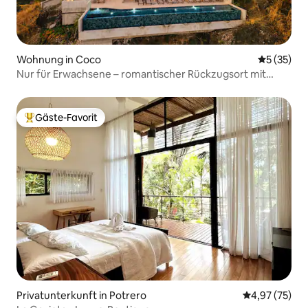
Wohnung in Coco
Durchschn
5 (35)
Nur für Erwachsene – romantischer Rückzugsort mit
Meerblick
Gäste-Favorit
Beliebter Gäste-Favorit.
Privatunterkunft in Potrero
Durchschnitt
4,97 (75)