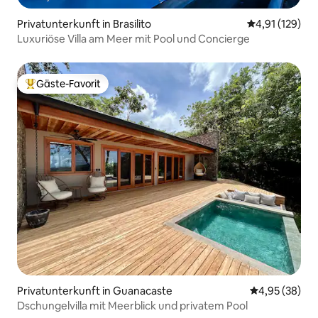
Privatunterkunft in Brasilito
Durchschnittl
4,91 (129)
Luxuriöse Villa am Meer mit Pool und Concierge
Gäste-Favorit
Beliebter Gäste-Favorit.
Privatunterkunft in Guanacaste
Durchschnittl
4,95 (38)
Dschungelvilla mit Meerblick und privatem Pool