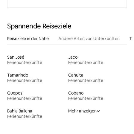
Spannende Reiseziele
Reiseziele in der Nähe
Andere Arten von Unterkünften
To
San José
Jaco
Ferienunterkünfte
Ferienunterkünfte
Tamarindo
Cahuita
Ferienunterkünfte
Ferienunterkünfte
Quepos
Cobano
Ferienunterkünfte
Ferienunterkünfte
Bahía Ballena
Mehr anzeigen
Ferienunterkünfte