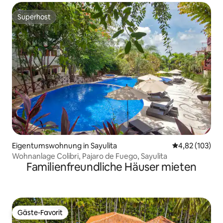
Superhost
Superhost
Eigentumswohnung in Sayulita
Durchschnittl
4,82 (103)
Wohnanlage Colibri, Pajaro de Fuego, Sayulita
Familienfreundliche Häuser mieten
Gäste-Favorit
Gäste-Favorit