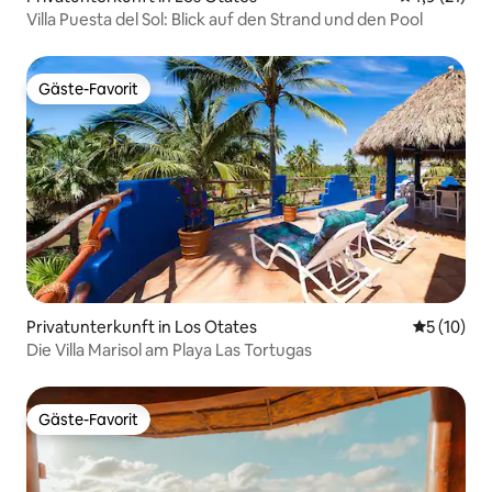
Villa Puesta del Sol: Blick auf den Strand und den Pool
Gäste-Favorit
Gäste-Favorit
Privatunterkunft in Los Otates
Durchschn
5 (10)
Die Villa Marisol am Playa Las Tortugas
Gäste-Favorit
Gäste-Favorit