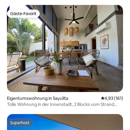
Restaurants
Gäste-Favorit
Gäste-Favorit
Eigentumswohnung in Sayulita
Durchschnittl
4,93 (161)
Tolle Wohnung in der Innenstadt, 2 Blocks vom Strand
entfernt
Superhost
Superhost