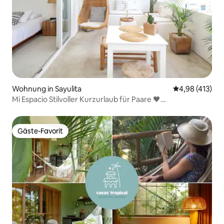
Wohnung in Sayulita
Durchschnittl
4,98 (413)
Mi Espacio Stilvoller Kurzurlaub für Paare 🖤
Dachterrasse/Pool
Gäste-Favorit
Gäste-Favorit