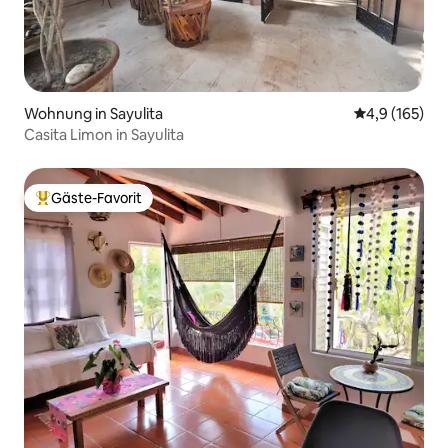
Wohnung in Sayulita
Durchschnitt
4,9 (165)
Casita Limon in Sayulita
Gäste-Favorit
Beliebter Gäste-Favorit.