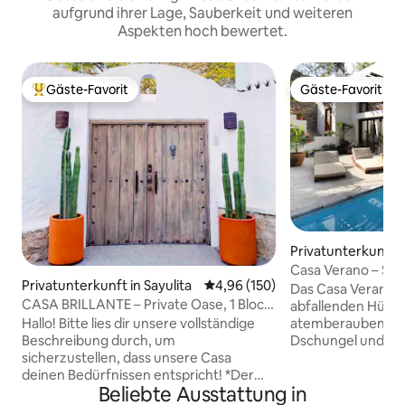
aufgrund ihrer Lage, Sauberkeit und weiteren
Aspekten hoch bewertet.
Gäste-Favorit
Gäste-Favorit
Beliebter Gäste-Favorit.
Gäste-Favorit
Privatunterkunft i
Casa Verano – Stil
Privatunterkunft in Sayulita
Durchschnittliche Bewertung: 4
4,96 (150)
der Nordseite
Das Casa Verano li
CASA BRILLANTE – Private Oase, 1 Block
abfallenden Hügel
vom Plaza entfernt
Hallo! Bitte lies dir unsere vollständige
atemberaubenden 
Beschreibung durch, um
Dschungel und das 
sicherzustellen, dass unsere Casa
einem geschmack
deinen Bedürfnissen entspricht! *Der
super stilvollen D
Beliebte Ausstattung in
Preis ist festgelegt. Casa Brillante ist ein
Hauptschlafzimmer, jeweils mit 