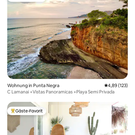
Beliebter Gäste-Favorit.
Wohnung in Punta Negra
Durchschnittl
4,89 (123)
C Lamanai +Vistas Panoramicas +Playa Semi Privada
Gäste-Favorit
Beliebter Gäste-Favorit.