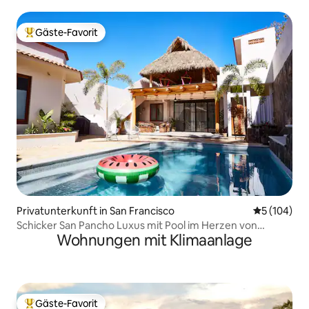
Gäste-Favorit
Beliebter Gäste-Favorit.
Privatunterkunft in San Francisco
Durchschnit
5 (104)
Schicker San Pancho Luxus mit Pool im Herzen von
Wohnungen mit Klimaanlage
Pueblo!
Gäste-Favorit