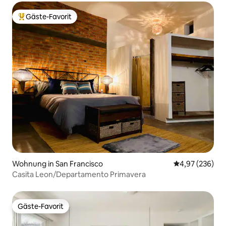
Gäste-Favorit
Beliebter Gäste-Favorit.
Wohnung in San Francisco
Durchschnittli
4,97 (236)
Casita Leon/Departamento Primavera
Gäste-Favorit
Gäste-Favorit