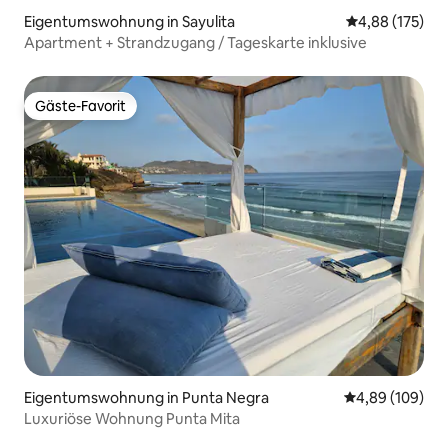
Eigentumswohnung in Sayulita
Durchschnittl
4,88 (175)
Apartment + Strandzugang / Tageskarte inklusive
Gäste-Favorit
Gäste-Favorit
Eigentumswohnung in Punta Negra
Durchschnittli
4,89 (109)
Luxuriöse Wohnung Punta Mita