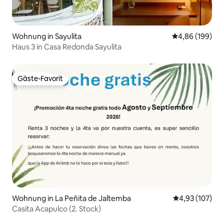
Wohnung in Sayulita
Durchschnittli
4,86 (199)
Haus 3 in Casa Redonda Sayulita
Gäste-Favorit
Gäste-Favorit
Wohnung in La Peñita de Jaltemba
Durchschnittl
4,93 (107)
Casita Acapulco (2. Stock)