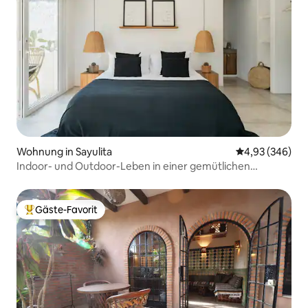
Wohnung in Sayulita
Durchschnittli
4,93 (346)
Indoor- und Outdoor-Leben in einer gemütlichen
Wohnung, umgeben von viel Grün
Gäste-Favorit
Beliebter Gäste-Favorit.