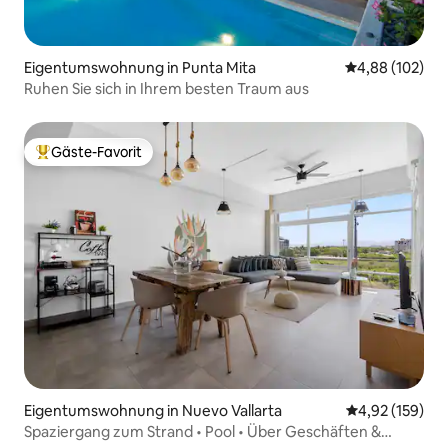
Eigentumswohnung in Punta Mita
Durchschnittli
4,88 (102)
Ruhen Sie sich in Ihrem besten Traum aus
Gäste-Favorit
Beliebter Gäste-Favorit.
Eigentumswohnung in Nuevo Vallarta
Durchschnittl
4,92 (159)
Spaziergang zum Strand • Pool • Über Geschäften &