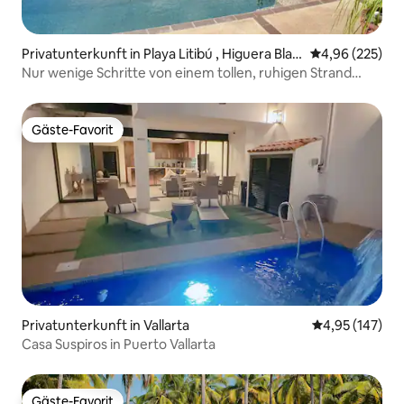
Privatunterkunft in Playa Litibú , Higuera Blan
Durchschnittli
4,96 (225)
ca, Punta Mita
Nur wenige Schritte von einem tollen, ruhigen Strand
entfernt, Highspeed-WLAN
Gäste-Favorit
Gäste-Favorit
Privatunterkunft in Vallarta
Durchschnittl
4,95 (147)
Casa Suspiros in Puerto Vallarta
Gäste-Favorit