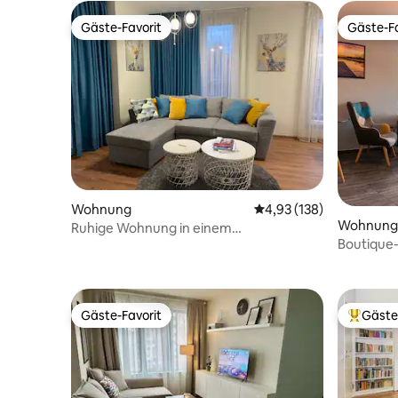
Gäste-Favorit
Gäste-Fa
Gäste-Favorit
Gäste-Fa
Wohnung
Durchschnittliche Bewe
4,93 (138)
Wohnung
Ruhige Wohnung in einem
Boutique
Luxusgebäude - Zentrum + Parkplatz
Schlafzim
Gäste-Favorit
Gäste
Gäste-Favorit
Beliebte