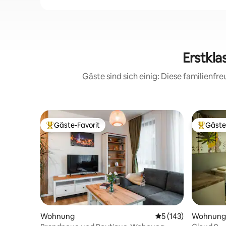
Erstkla
Gäste sind sich einig: Diese familienf
Gäste-Favorit
Gäste
Beliebter Gäste-Favorit.
Beliebte
Wohnung
Durchschnittliche B
5 (143)
Wohnung