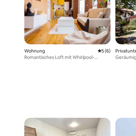
Wohnung
Durchschnittliche
5 (6)
Privatunt
Romantisches Loft mit Whirlpool-
Geräumig
Badewanne in der Nähe des Zentrums
Zentrum v