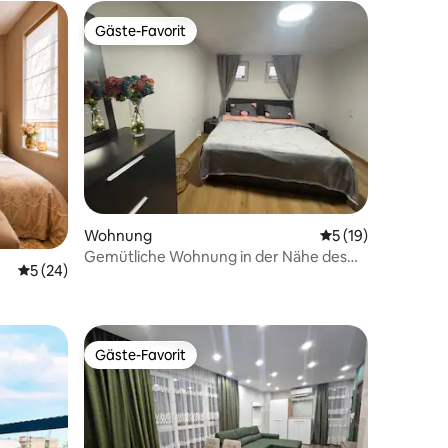
Gäste-Favorit
Gäste-Favorit
Wohnung
Durchschnittliche
5 (19)
84 Bewertungen
Gemütliche Wohnung in der Nähe des
Durchschnittliche Bewertung: 5 von 5, 24 Bewertungen
5 (24)
Herzens von Plovdiv
Gäste-Favorit
Gäste-Favorit