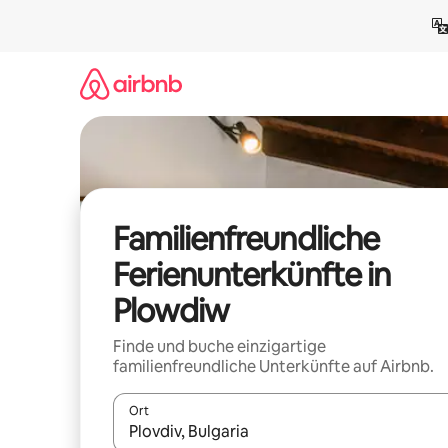
Zu
Inhalten
springen
Familienfreundliche
Ferienunterkünfte in
Plowdiw
Finde und buche einzigartige
familienfreundliche Unterkünfte auf Airbnb.
Ort
Wenn Ergebnisse verfügbar sind, navigiere mit d