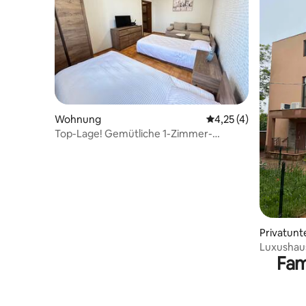
Wohnung
Durchschnittliche B
4,25 (4)
Top-Lage! Gemütliche 1-Zimmer-
Wohnung von Trimoncium
Privatunt
Luxushaus
Fam