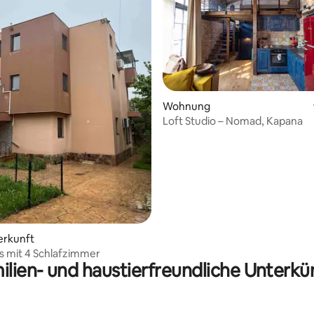
Wohnung
Loft Studio – Nomad, Kapana
ewertung: 4,25 von 5, 4 Bewertungen
erkunft
 mit 4 Schlafzimmer
ilien- und haustierfreundliche Unterkü