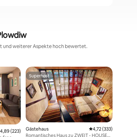
 Plowdiw
eit und weiterer Aspekte hoch bewertet.
Wohnun
Superhost
Gäste-F
Superhost
Gäste-F
Luxus-St
Private 
Stadt! To
Kapana u
Altstadt
Römische
entfernt
Europas i
netten C
Gästehaus
Durchschnittliche Bew
4,72 (333)
03 Bewertungen
urchschnittliche Bewertung: 4,89 von 5, 223 Bewertungen
4,89 (223)
Kunstgale
Romantisches Haus zu ZWEIT - HOUSE