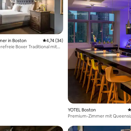
ertung: 4,74 von 5, 38 Bewertungen
mer in Boston
Durchschnittliche Bewertung: 4,74 von 5, 
4,74 (34)
refreie Boxer Traditional mit
Bett
YOTEL Boston
D
Premium-Zimmer mit Queensi