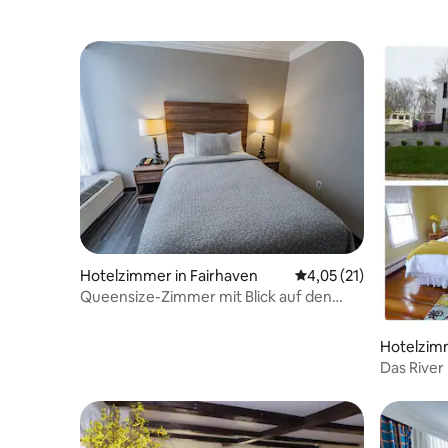
Hotelzimmer in Fairhaven
Durchschnittliche Be
4,05 (21)
Queensize-Zimmer mit Blick auf den
Hafen
Hotelzimm
Das River