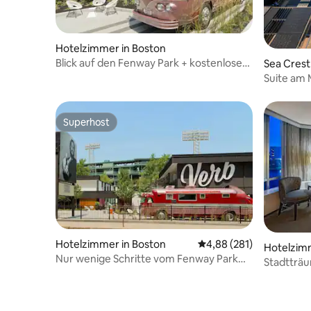
Hotelzimmer in Boston
Blick auf den Fenway Park + kostenloses
Sea Crest
Frühstück. Pool. Essen.
Suite am 
barrieref
eingeschr
Hörbehin
Superhost
Superhost
Hotelzimmer in Boston
Durchschnittliche Bewe
4,88 (281)
Hotelzim
Nur wenige Schritte vom Fenway Park
Stadtträu
entfernt + kostenloses Frühstück & Pool
Nähe der 