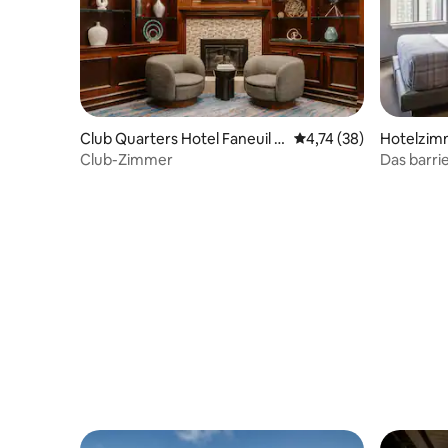
Club Quarters Hotel Faneuil H
Durchschnittliche Bew
4,74 (38)
Hotelzim
all, Boston
Club-Zimmer
Das barrie
Kingsize-