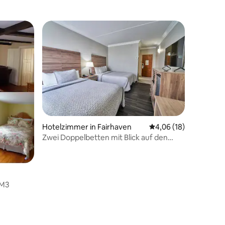
Hotelzimmer in Fairhaven
Durchschnittliche Be
4,06 (18)
Zwei Doppelbetten mit Blick auf den
Hafen
RM3