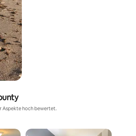
ounty
rer Aspekte hoch bewertet.
Hotelzim