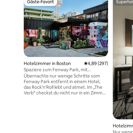
Gäste-Favorit
Superho
Gäste-Favorit
Superho
Hotelzimmer in Boston
Durchschnittliche Bewe
4,89 (297)
Spaziere zum Fenway Park, mit
kostenlosem Frühstück und Pool
Übernachte nur wenige Schritte vom
Fenway Park entfernt in einem Hotel,
das Rock’n’Roll lebt und atmet. Im „The
Verb“ checkst du nicht nur in ein Zimmer
ein – du tauchst in ein Retro-Erlebnis mit
einer Schallplattenbibliothek,
Plattenspielern in jedem Zimmer und
einem ganzjährig geöffneten Außenpool
ein. Egal, ob du ein Spiel besuchst, die
Hotelzim
legendäre Musikszene von Boston
Nur weni
erkundest oder Cocktails am Pool