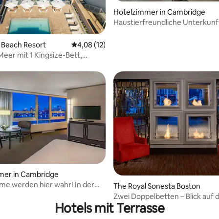
Hotelzimmer in Cambridge
Haustierfreundliche Unterkunft
Boston mit Innenpool!
 Beach Resort
Durchschnittliche Bewertung: 4,08 von 5, 
4,08 (12)
Meer mit 1 Kingsize-Bett,
rei für Personen mit
änkter Mobilität und
derung
rtung: 4,88 von 5, 281 Bewertungen
mer in Cambridge
me werden hier wahr! In der
The Royal Sonesta Boston
Faneuil Hall
Zwei Doppelbetten – Blick auf d
Hotels mit Terrasse
barrierefrei für Hörgeschädigt