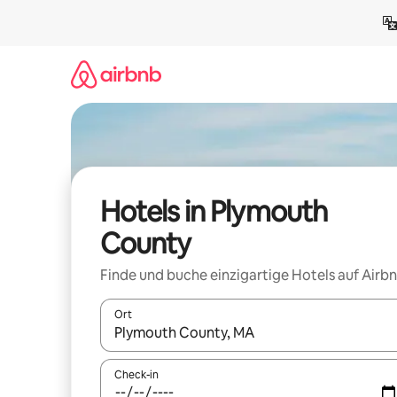
Zu
Inhalten
springen
Hotels in Plymouth
County
Finde und buche einzigartige Hotels auf Airb
Ort
Wenn Ergebnisse verfügbar sind, navigiere mit d
Check-in