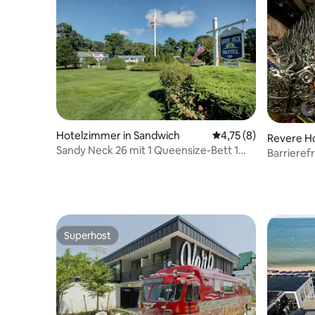
Hotelzimmer in Sandwich
Durchschnittliche Be
4,75 (8)
Revere H
Sandy Neck 26 mit 1 Queensize-Bett 1
n
Barrieref
Meile zum Strand
Queensiz
Superhost
Superhost