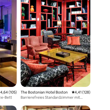
34 Bewertungen
urchschnittliche Bewertung: 4,64 von 5, 105 Bewertungen
4,64 (105)
The Bostonian Hotel Boston
Durchschnittliche Bew
4,41 (128)
ze-Bett
Barrierefreies Standardzimmer mit
Kingsize-Bett