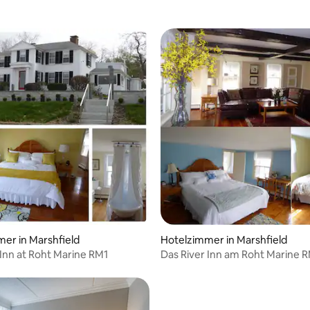
wertung: 4,05 von 5, 21 Bewertungen
er in Marshfield
Hotelzimmer in Marshfield
 Inn at Roht Marine RM1
Das River Inn am Roht Marine 