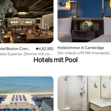
wertung: 4,75 von 5, 8 Bewertungen
Hotelzimmer in Cambridge
otel Boston Commo
Durchschnittliche Bewertung: 4,82 von 5, 
4,82 (85)
Der Urlaub ruft! Mit Innenpool,
reies Superior-Zimmer mit zwei
haustierfreundlich
Hotels mit Pool
e-Betten