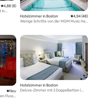
Durchschnittliche Bewertung: 4,88 von 5, 8 Bewertungen
4,88 (8)
 in
Hotelzimmer in Boston
Durchschnittliche Be
4,94 (48)
Wenige Schritte von der MGM Music Hall
12 Bewertungen
entfernt + kostenloses Frühstück & Pool
Hotelzimmer in Boston
Deluxe-Zimmer mit 2 Doppelbetten |
Neue Unterkunft
Neu
Seaport Boston | Hotel am Wasser
en Fluss –
e