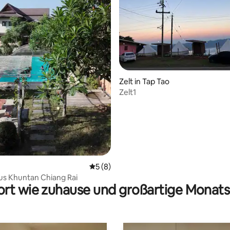
wertung: 4,67 von 5, 3 Bewertungen
Zelt in Tap Tao
Zelt1
Durchschnittliche Bewertung: 5 von 5,
5 (8)
us Khuntan Chiang Rai
rt wie zuhause und großartige Monats