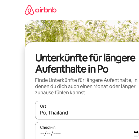
Zu
Inhalten
springen
Unterkünfte für längere
Aufenthalte in Po
Finde Unterkünfte für längere Aufenthalte, in
denen du dich auch einen Monat oder länger
zuhause fühlen kannst.
Ort
Wenn Ergebnisse verfügbar sind, navigiere mit d
Check-in