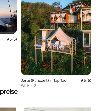
Durchschnittliche Bewertung: 5 von 5, 5 Bewertungen
5 (5)
 8 Bewertungen
Jurte (Rundzelt) in Tap Tao
Durchschnittlich
5 (6)
Weißes Zelt
preise