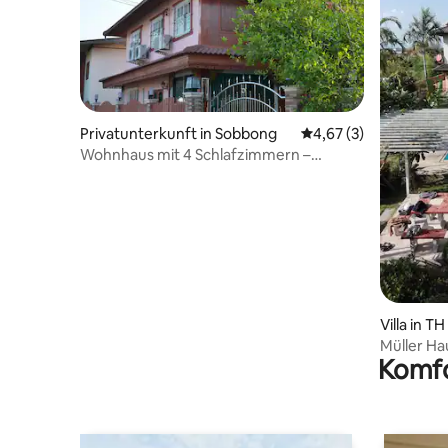
Privatunterkunft in Sobbong
Durchschnittliche Be
4,67 (3)
Wohnhaus mit 4 Schlafzimmern –
Parkplatz auf dem Grundstück
Villa in TH
Müller Ha
Komfo