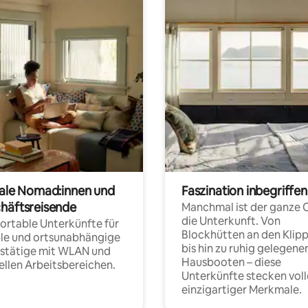
tale Nomad:innen und
Faszination inbegriffen
häftsreisende
Manchmal ist der ganze 
die Unterkunft. Von
rtable Unterkünfte für
Blockhütten an den Klip
ble und ortsunabhängige
bis hin zu ruhig gelegene
fstätige mit WLAN und
Hausbooten – diese
ellen Arbeitsbereichen.
Unterkünfte stecken voll
einzigartiger Merkmale.