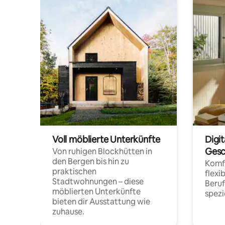
Voll möblierte Unterkünfte
Digi
Gesc
Von ruhigen Blockhütten in
den Bergen bis hin zu
Komfo
praktischen
flexi
Stadtwohnungen – diese
Beru
möblierten Unterkünfte
spezi
bieten dir Ausstattung wie
zuhause.