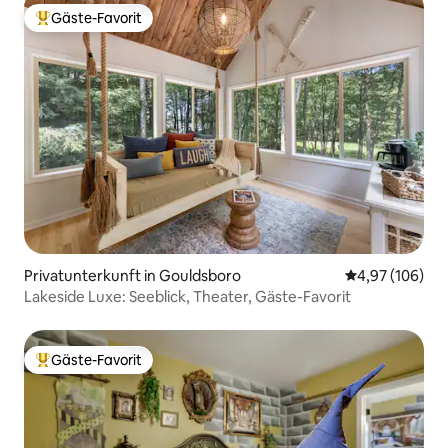
Gäste-Favorit
Beliebter Gäste-Favorit.
Privatunterkunft in Gouldsboro
Durchschnittli
4,97 (106)
Lakeside Luxe: Seeblick, Theater, Gäste-Favorit
Gäste-Favorit
Beliebter Gäste-Favorit.