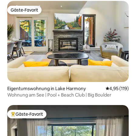
Gäste-Favorit
Gäste-Favorit
Eigentumswohnung in Lake Harmony
Durchschnittl
4,95 (119)
Wohnung am See | Pool + Beach Club | Big Boulder
Gäste-Favorit
Beliebter Gäste-Favorit.