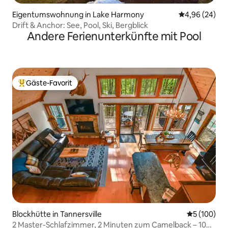
Eigentumswohnung in Lake Harmony
Durchschnittl
4,96 (24)
Drift & Anchor: See, Pool, Ski, Bergblick
Andere Ferienunterkünfte mit Pool
Gäste-Favorit
Beliebter Gäste-Favorit.
Blockhütte in Tannersville
Durchschnit
5 (100)
2 Master-Schlafzimmer, 2 Minuten zum Camelback – 10