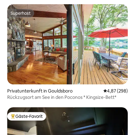
Superhost
Superhost
Privatunterkunft in Gouldsboro
Durchschnittli
4,87 (298)
Rückzugsort am See in den Poconos * Kingsize-Bett*
Gäste-Favorit
Beliebter Gäste-Favorit.