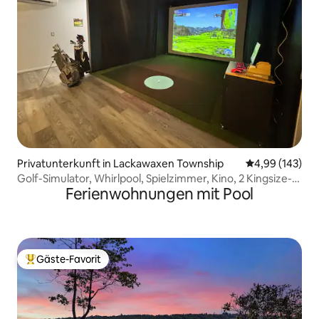
Privatunterkunft in Lackawaxen Township
Durchschnittli
4,99 (143)
Golf-Simulator, Whirlpool, Spielzimmer, Kino, 2 Kingsize-
Ferienwohnungen mit Pool
Betten
Gäste-Favorit
Beliebter Gäste-Favorit.