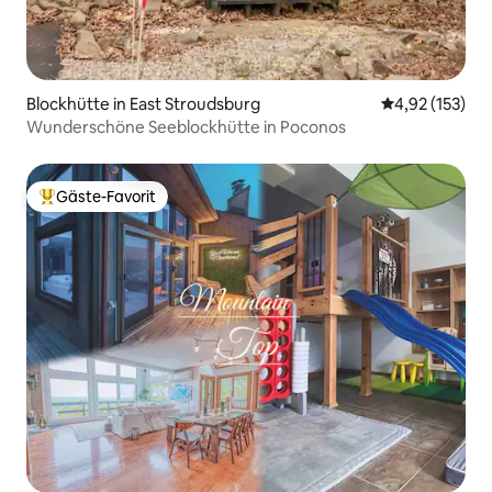
Blockhütte in East Stroudsburg
Durchschnittl
4,92 (153)
Wunderschöne Seeblockhütte in Poconos
Gäste-Favorit
Beliebter Gäste-Favorit.