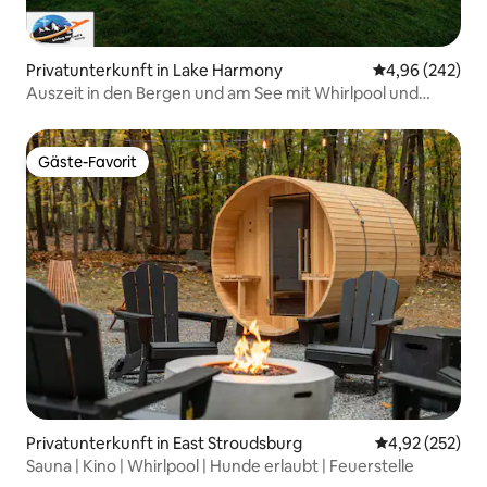
Privatunterkunft in Lake Harmony
Durchschnittli
4,96 (242)
Auszeit in den Bergen und am See mit Whirlpool und
kostenlosen Massagen!
Gäste-Favorit
Gäste-Favorit
Privatunterkunft in East Stroudsburg
Durchschnittli
4,92 (252)
Sauna | Kino | Whirlpool | Hunde erlaubt | Feuerstelle