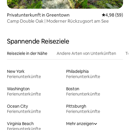
Privatunterkunft in Greentown
Durchschnittl
4,98 (59)
Camp Double Oak | Moderner Rückzugsort am See
Spannende Reiseziele
Reiseziele in der Nähe
Andere Arten von Unterkünften
To
New York
Philadelphia
Ferienunterkünfte
Ferienunterkünfte
Washington
Boston
Ferienunterkünfte
Ferienunterkünfte
Ocean City
Pittsburgh
Ferienunterkünfte
Ferienunterkünfte
Virginia Beach
Mehr anzeigen
Ferienunterkünfte