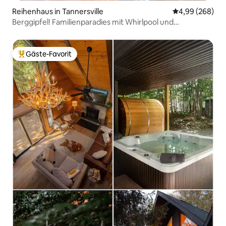
Reihenhaus in Tannersville
Durchschnittli
4,99 (268)
Berggipfel! Familienparadies mit Whirlpool und
Spielzimmer
Gäste-Favorit
Beliebter Gäste-Favorit.