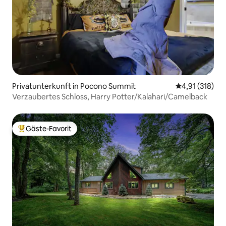
Privatunterkunft in Pocono Summit
Durchschnittl
4,91 (318)
Verzaubertes Schloss, Harry Potter/Kalahari/Camelback
Gäste-Favorit
Beliebter Gäste-Favorit.