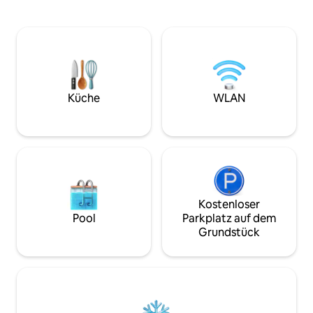
Eleganz. Ein wahrer Himmel für
7 Personen, eine F
Naturliebhaber, das Haus ist von
Pergola mit Grill
üppigem Grün, Seen und vielen anderen
Lake Carobeth, zu
Ausflugszielen umgeben, um deinen
mehr in einer ges
Urlaub in vollen Zügen zu genießen. Der
Wohnanlage. Dein perfekter Bergurlaub
private Whirlpool lädt dich ein, deinen
beginnt hier. Zieh
Geist in Gesellschaft ruhiger
zurück, genieße 
Dämmerungen und
und erlebe einen 
Küche
WLAN
Morgendämmerungen zu beruhigen.
Pocono Mountains,
Mit einer perfekten Mischung aus Innen-
Teilen wie ein Mä
und Außenleben ist dieser ikonische
Romantik wirkt.
Hafen das Zuhause deiner Träume!
Kostenloser
Pool
Parkplatz auf dem
Grundstück