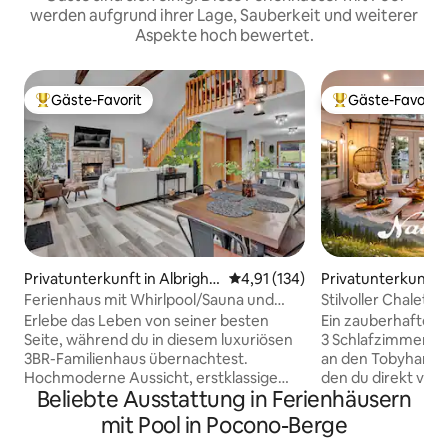
werden aufgrund ihrer Lage, Sauberkeit und weiterer
Aspekte hoch bewertet.
Gäste-Favorit
Gäste-Favorit
Beliebter Gäste-Favorit.
Beliebter Gäste-F
Privatunterkunft in Albright
Durchschnittliche Bewertung: 4
4,91 (134)
Privatunterkunft 
sville
na
Ferienhaus mit Whirlpool/Sauna und
Stilvoller Chalet-
Spielzimmer
Erlebe das Leben von seiner besten
Ein zauberhaftes 
Seite, während du in diesem luxuriösen
3 Schlafzimmern 
3BR-Familienhaus übernachtest.
an den Tobyhanna 
Hochmoderne Aussicht, erstklassige
den du direkt vor 
Beliebte Ausstattung in Ferienhäusern
Annehmlichkeiten und komfortables
bietet ein Baumha
Ambiente – in diesem wunderschönen
mit großen Fenster
mit Pool in Pocono-Berge
Haus dreht sich alles um Klasse und
einen privaten, ne