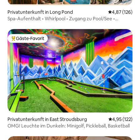
Privatunterkunft in Long Pond
Durchschnittl
4,87 (126)
Spa-Aufenthalt • Whirlpool • Zugang zu Pool/See •
Spielzimmer
Gäste-Favorit
Beliebter Gäste-Favorit.
Privatunterkunft in East Stroudsburg
Durchschnittl
4,95 (122)
OMG! Leuchte im Dunkeln: Minigolf, Pickleball, Basketball