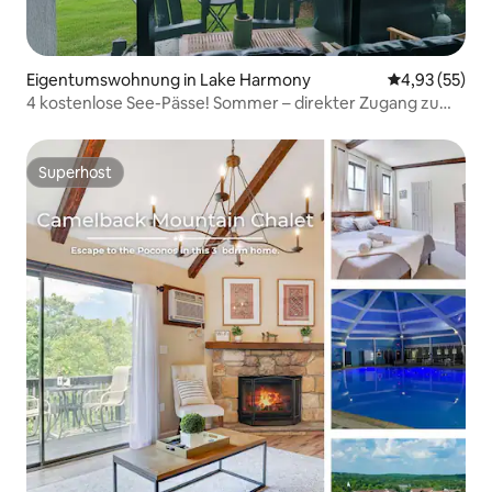
Eigentumswohnung in Lake Harmony
Durchschnitt
4,93 (55)
4 kostenlose See-Pässe! Sommer – direkter Zugang zum
Pool!
Superhost
Superhost