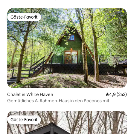
Schlafplätze
Gäste-Favorit
Gäste-Favorit
Chalet in White Haven
Durchschnitt
4,9 (252)
Gemütliches A-Rahmen-Haus in den Poconos mit
Whirlpool
Gäste-Favorit
Gäste-Favorit