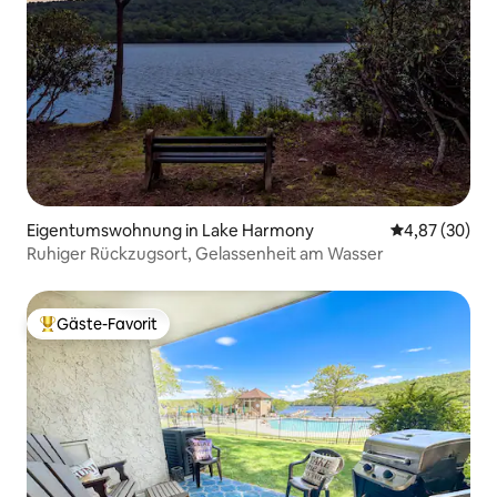
Eigentumswohnung in Lake Harmony
Durchschnittl
4,87 (30)
Ruhiger Rückzugsort, Gelassenheit am Wasser
Gäste-Favorit
Beliebter Gäste-Favorit.