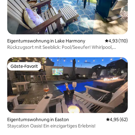
Eigentumswohnung in Lake Harmony
Durchschnittl
4,93 (110)
Rückzugsort mit Seeblick: Pool/Seeufer! Whirlpool,
Raceway
Gäste-Favorit
Gäste-Favorit
Eigentumswohnung in Easton
Durchschnittl
4,95 (62)
Staycation Oasis! Ein einzigartiges Erlebnis!