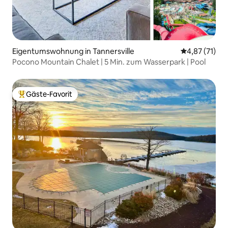
Eigentumswohnung in Tannersville
Durchschnitt
4,87 (71)
Pocono Mountain Chalet | 5 Min. zum Wasserpark | Pool
Gäste-Favorit
Beliebter Gäste-Favorit.