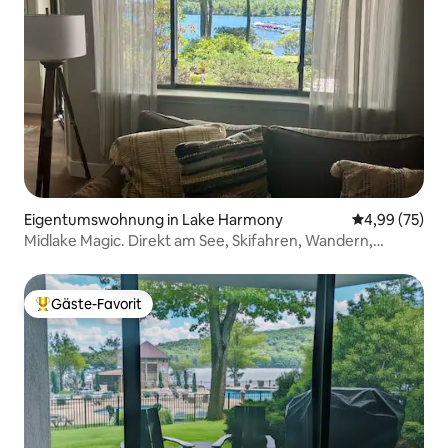
Eigentumswohnung in Lake Harmony
Durchschnittl
4,99 (75)
Midlake Magic. Direkt am See, Skifahren, Wandern,
Strand, Pool
Gäste-Favorit
Beliebter Gäste-Favorit.