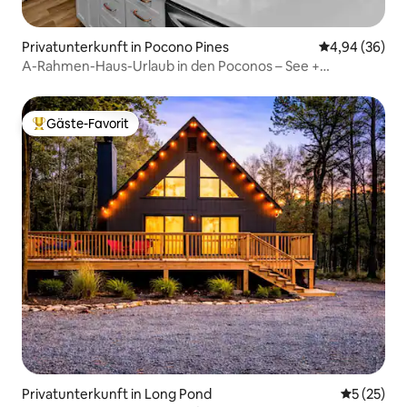
Privatunterkunft in Pocono Pines
Durchschnittl
4,94 (36)
A-Rahmen-Haus-Urlaub in den Poconos – See +
Feuerstelle + Grill
Gäste-Favorit
Beliebter Gäste-Favorit.
Privatunterkunft in Long Pond
Durchschn
5 (25)