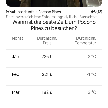
Privatunterkunft in Pocono Pines
Durchschn
5 (13)
Eine unvergleichliche Entdeckung: idyllische Aussicht auf
Wann ist die beste Zeit, um Pocono
den Golfplatz
Pines zu besuchen?
Monat
Durchschn.
Durchschn.
Preis
Temperatur
Jan
226 €
-2 °C
Feb
221 €
-1 °C
Mär
182 €
3 °C