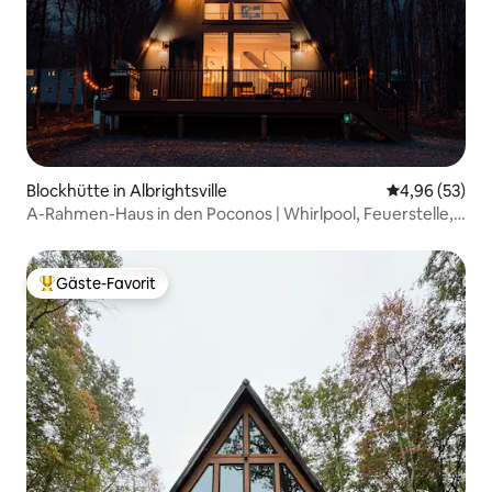
Blockhütte in Albrightsville
Durchschnittl
4,96 (53)
A-Rahmen-Haus in den Poconos | Whirlpool, Feuerstelle,
Seeblick
Gäste-Favorit
Beliebter Gäste-Favorit.