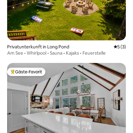
Privatunterkunft in Long Pond
Durchsch
5 (3)
Am See • Whirlpool • Sauna • Kajaks • Feuerstelle
Gäste-Favorit
Beliebter Gäste-Favorit.