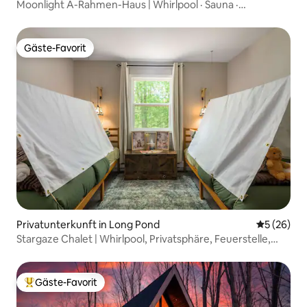
Moonlight A-Rahmen-Haus | Whirlpool · Sauna ·
Feuerstelle – NEU
Gäste-Favorit
Gäste-Favorit
Privatunterkunft in Long Pond
Durchschni
5 (26)
Stargaze Chalet | Whirlpool, Privatsphäre, Feuerstelle,
Haustiere
Gäste-Favorit
Beliebter Gäste-Favorit.