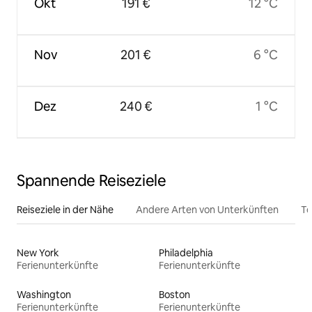
Okt
191 €
12 °C
Nov
201 €
6 °C
Dez
240 €
1 °C
Spannende Reiseziele
Reiseziele in der Nähe
Andere Arten von Unterkünften
To
New York
Philadelphia
Ferienunterkünfte
Ferienunterkünfte
Washington
Boston
Ferienunterkünfte
Ferienunterkünfte