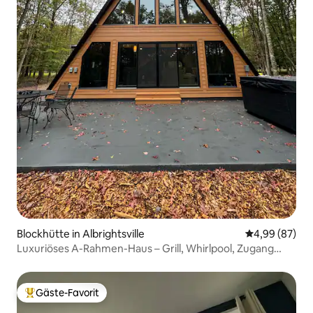
Blockhütte in Albrightsville
Durchschnittl
4,99 (87)
Luxuriöses A-Rahmen-Haus – Grill, Whirlpool, Zugang
zum See!
Gäste-Favorit
Beliebter Gäste-Favorit.