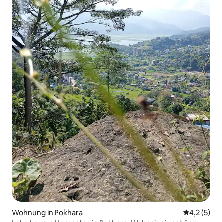
Wohnung in Pokhara
Durchschni
4,2 (5)