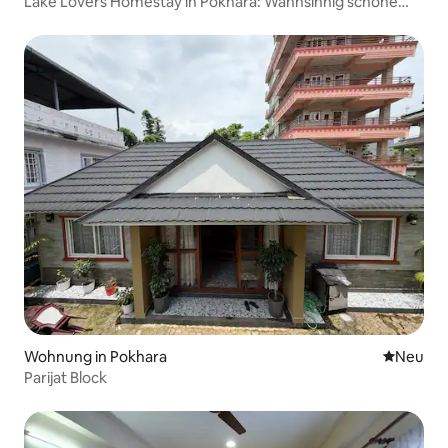
Lake Lovers Homestay in Pokhara: Wahnsinnig schöne
Aussicht & tolles Essen
Wohnung in Pokhara
Neue Unt
Neu
Parijat Block