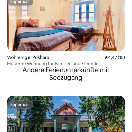
Superhost
Superhost
Wohnung in Pokhara
Durchschnitt
4,47 (15)
Moderne Wohnung für Familien und Freunde
Andere Ferienunterkünfte mit
Seezugang
Superhost
Superhost