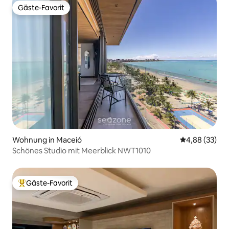
Gäste-Favorit
Gäste-Favorit
Wohnung in Maceió
Durchschnittl
4,88 (33)
Schönes Studio mit Meerblick NWT1010
Gäste-Favorit
Beliebter Gäste-Favorit.