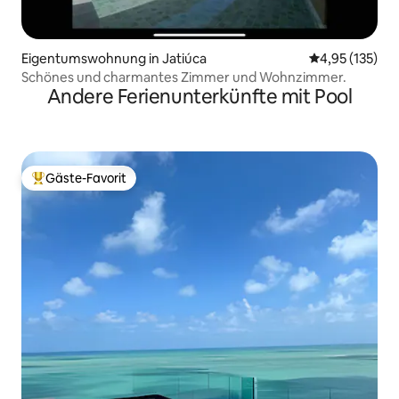
Eigentumswohnung in Jatiúca
Durchschnittl
4,95 (135)
Schönes und charmantes Zimmer und Wohnzimmer.
Andere Ferienunterkünfte mit Pool
Gäste-Favorit
Beliebter Gäste-Favorit.