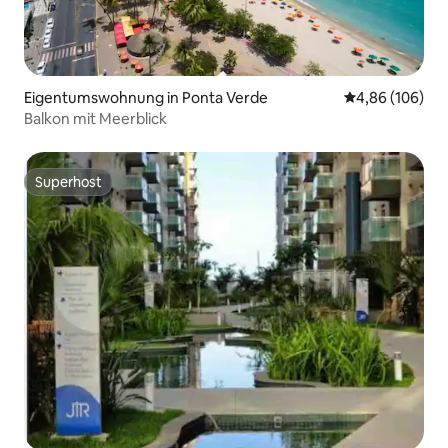
Eigentumswohnung in Ponta Verde
Durchschnittli
4,86 (106)
Balkon mit Meerblick
Superhost
Superhost