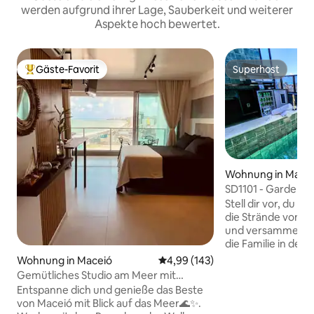
werden aufgrund ihrer Lage, Sauberkeit und weiterer
Aspekte hoch bewertet.
Gäste-Favorit
Superhost
Beliebter Gäste-Favorit.
Superhost
Wohnung in Mace
SD1101 - Garden-P
Pool
Stell dir vor, du v
die Strände von M
und versammelst 
die Familie in dei
Gourmetbereich z
Wohnung in Maceió
Durchschnittliche Bewertung: 4
4,99 (143)
während sich die 
Gemütliches Studio am Meer mit
Pool auf der Dach
Gourmet-Balkon
Entspanne dich und genieße das Beste
Das ist das Erlebn
von Maceió mit Blick auf das Meer🌊✨.
Penthouse bietet. Die Unterkunf