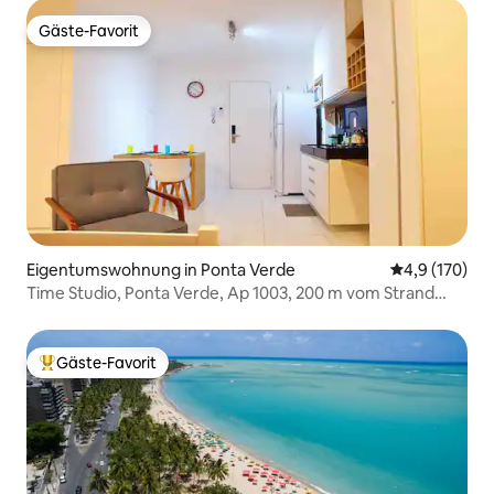
Gäste-Favorit
Gäste-Favorit
Eigentumswohnung in Ponta Verde
Durchschnitt
4,9 (170)
Time Studio, Ponta Verde, Ap 1003, 200 m vom Strand
entfernt
Gäste-Favorit
Beliebter Gäste-Favorit.