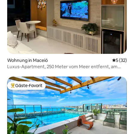
Wohnung in Maceió
Durchschn
5 (32)
Luxus-Apartment, 250 Meter vom Meer entfernt, am
Strand von Ponta Verde, Maceió
Gäste-Favorit
Beliebter Gäste-Favorit.