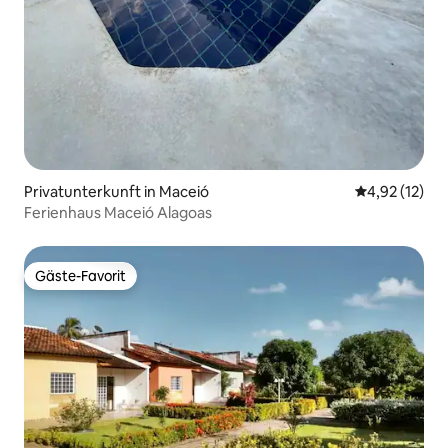
Privatunterkunft in Maceió
Durchschnitt
4,92 (12)
Ferienhaus Maceió Alagoas
Gäste-Favorit
Gäste-Favorit