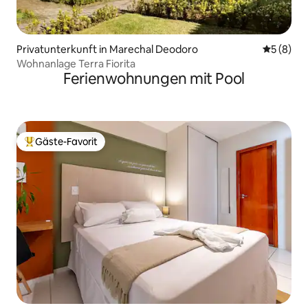
Privatunterkunft in Marechal Deodoro
Durchschn
5 (8)
Wohnanlage Terra Fiorita
Ferienwohnungen mit Pool
Gäste-Favorit
Beliebter Gäste-Favorit.