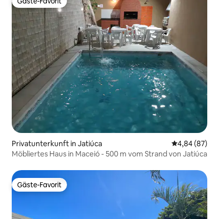
Gäste-Favorit
Gäste-Favorit
Privatunterkunft in Jatiúca
Durchschnittl
4,84 (87)
Möbliertes Haus in Maceió - 500 m vom Strand von Jatiúca
Gäste-Favorit
Gäste-Favorit