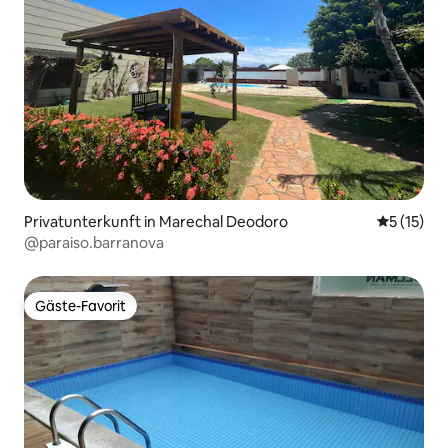
Privatunterkunft in Marechal Deodoro
Durchschn
5 (15)
@paraiso.barranova
Gäste-Favorit
Gäste-Favorit