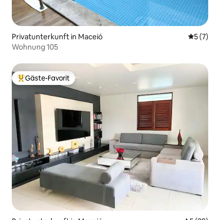
Privatunterkunft in Maceió
Durchsch
5 (7)
Wohnung 105
Gäste-Favorit
Beliebter Gäste-Favorit.