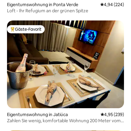
Eigentumswohnung in Ponta Verde
Durchschnittli
4,94 (224)
Loft - Ihr Refugium an der grünen Spitze
Gäste-Favorit
Beliebter Gäste-Favorit.
Eigentumswohnung in Jatiúca
Durchschnittli
4,95 (239)
Zahlen Sie wenig, komfortable Wohnung 200 Meter vom
Strand entfernt