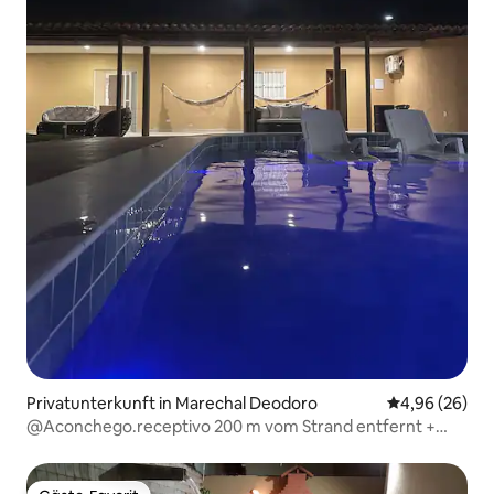
Privatunterkunft in Marechal Deodoro
Durchschnittl
4,96 (26)
@Aconchego.receptivo 200 m vom Strand entfernt +
Jetski-Fahrt