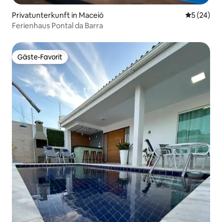
Privatunterkunft in Maceió
Durchschni
5 (24)
Ferienhaus Pontal da Barra
Gäste-Favorit
Gäste-Favorit