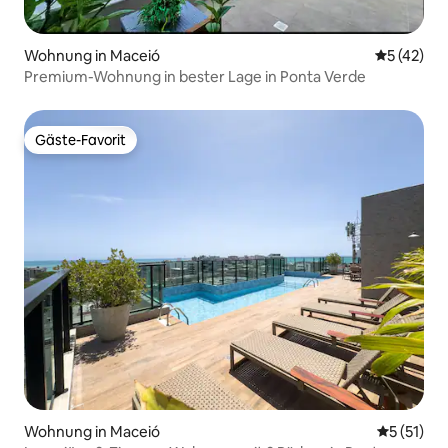
Wohnung in Maceió
Durchschn
5 (42)
Premium-Wohnung in bester Lage in Ponta Verde
Gäste-Favorit
Gäste-Favorit
Wohnung in Maceió
Durchschn
5 (51)