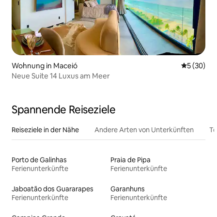
Wohnung in Maceió
Durchschni
5 (30)
Neue Suite 14 Luxus am Meer
Spannende Reiseziele
Reiseziele in der Nähe
Andere Arten von Unterkünften
To
Porto de Galinhas
Praia de Pipa
Ferienunterkünfte
Ferienunterkünfte
Jaboatão dos Guararapes
Garanhuns
Ferienunterkünfte
Ferienunterkünfte