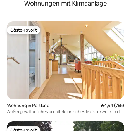
Wohnungen mit Klimaanlage
Sonnenuntergänge
Gäste-Favorit
Gäste-Favorit
Wohnung in Portland
Durchschnittli
4,94 (755)
Außergewöhnliches architektonisches Meisterwerk in der
Innenstadt
Gäste-Favorit