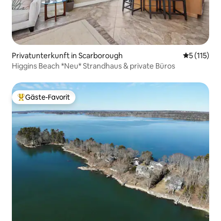
Privatunterkunft in Scarborough
Durchschni
5 (115)
Higgins Beach *Neu* Strandhaus & private Büros
Gäste-Favorit
Beliebter Gäste-Favorit.