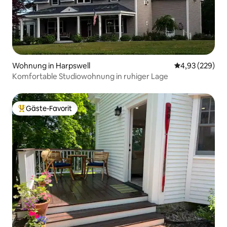
Wohnung in Harpswell
Durchschnittli
4,93 (229)
Komfortable Studiowohnung in ruhiger Lage
Gäste-Favorit
Beliebter Gäste-Favorit.