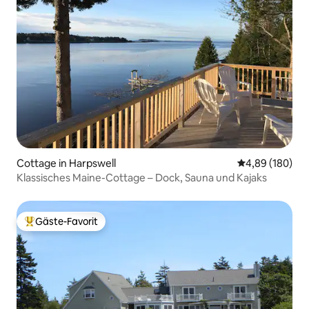
Cottage in Harpswell
Durchschnittli
4,89 (180)
Klassisches Maine-Cottage – Dock, Sauna und Kajaks
Gäste-Favorit
Beliebter Gäste-Favorit.