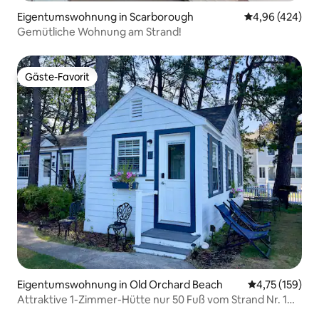
Eigentumswohnung in Scarborough
Durchschnittli
4,96 (424)
Gemütliche Wohnung am Strand!
Gäste-Favorit
Gäste-Favorit
Eigentumswohnung in Old Orchard Beach
Durchschnittl
4,75 (159)
Attraktive 1-Zimmer-Hütte nur 50 Fuß vom Strand Nr. 1
entfernt