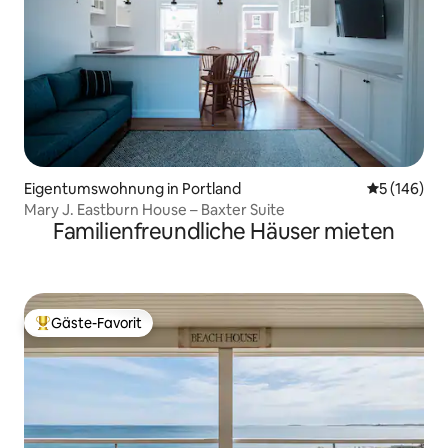
Eigentumswohnung in Portland
Durchschnit
5 (146)
Mary J. Eastburn House – Baxter Suite
Familienfreundliche Häuser mieten
Gäste-Favorit
Beliebter Gäste-Favorit.