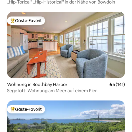
„Hip-Torical“ „Hip-Historical“ in der Nähe von Bowdoin
Gäste-Favorit
Beliebter Gäste-Favorit.
Wohnung in Boothbay Harbor
Durchschni
5 (141)
Segelloft: Wohnung am Meer auf einem Pier.
Gäste-Favorit
Beliebter Gäste-Favorit.