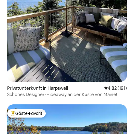
Privatunterkunft in Harpswell
Durchschnittl
4,82 (191)
Schönes Designer-Hideaway an der Küste von Maine!
Gäste-Favorit
Beliebter Gäste-Favorit.