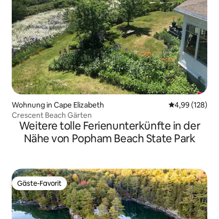
Wohnung in Cape Elizabeth
Durchschnittli
4,99 (128)
Crescent Beach Gärten
Weitere tolle Ferienunterkünfte in der
Nähe von Popham Beach State Park
Gäste-Favorit
Gäste-Favorit