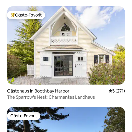
Gäste-Favorit
Beliebter Gäste-Favorit.
Gästehaus in Boothbay Harbor
Durchschni
5 (271)
The Sparrow's Nest: Charmantes Landhaus
Gäste-Favorit
Gäste-Favorit