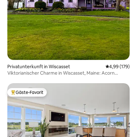
Privatunterkunft in Wiscasset
Durchschnittli
4,99 (179)
Viktorianischer Charme in Wiscasset, Maine: Acorn
Cottage
Gäste-Favorit
Beliebter Gäste-Favorit.