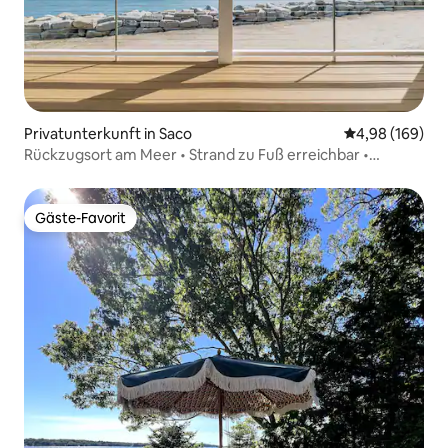
Privatunterkunft in Saco
Durchschnittli
4,98 (169)
Rückzugsort am Meer • Strand zu Fuß erreichbar •
Schlafplätze für 14 Personen
Gäste-Favorit
Gäste-Favorit