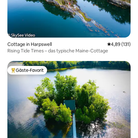
Cottage in Harpswell
Durchschnittl
4,89 (131)
Rising Tide Times – das typische Maine-Cottage
Gäste-Favorit
Beliebter Gäste-Favorit.