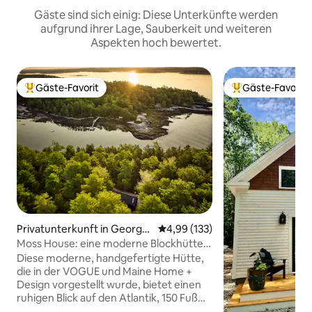
Gäste sind sich einig: Diese Unterkünfte werden
aufgrund ihrer Lage, Sauberkeit und weiteren
Aspekten hoch bewertet.
Gäste-Favorit
Gäste-Favorit
Beliebter Gäste-Favorit.
Beliebter Gäste-F
Privatunterkunft in Georget
Durchschnittliche Bewertung: 4
4,99 (133)
own
Moss House: eine moderne Blockhütte
am Wasser im Wald
Diese moderne, handgefertigte Hütte,
die in der VOGUE und Maine Home +
Design vorgestellt wurde, bietet einen
ruhigen Blick auf den Atlantik, 150 Fuß
Küste und einen privaten Steg, der sich