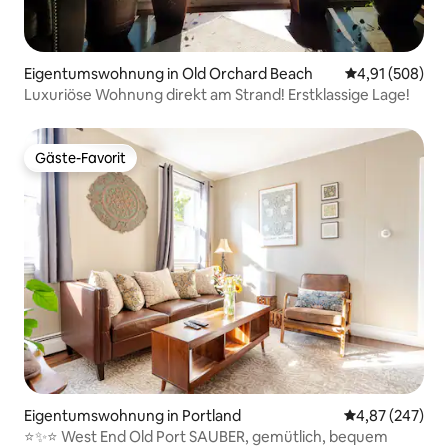
Eigentumswohnung in Old Orchard Beach
Durchschnittli
4,91 (508)
Luxuriöse Wohnung direkt am Strand! Erstklassige Lage!
Gäste-Favorit
Gäste-Favorit
Eigentumswohnung in Portland
Durchschnittli
4,87 (247)
⭐️✨⭐️ West End Old Port SAUBER, gemütlich, bequem