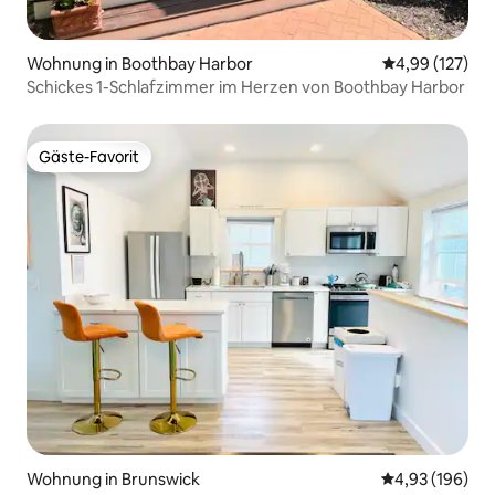
Wohnung in Boothbay Harbor
Durchschnittl
4,99 (127)
Schickes 1-Schlafzimmer im Herzen von Boothbay Harbor
Gäste-Favorit
Gäste-Favorit
Wohnung in Brunswick
Durchschnittli
4,93 (196)