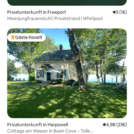
Privatunterkunft in Freeport
Durchschn
5 (16)
Meerjungfrauenstuhl | Privatstrand | Whirlpool
Gäste-Favorit
Beliebter Gäste-Favorit.
Privatunterkunft in Harpswell
Durchschnittli
4,98 (236)
Cottage am Wasser in Basin Cove – Tolle