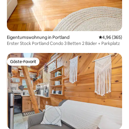
Eigentumswohnung in Portland
Durchschnittli
4,96 (365)
Erster Stock Portland Condo 3 Betten 2 Bäder + Parkplatz
Gäste-Favorit
Gäste-Favorit