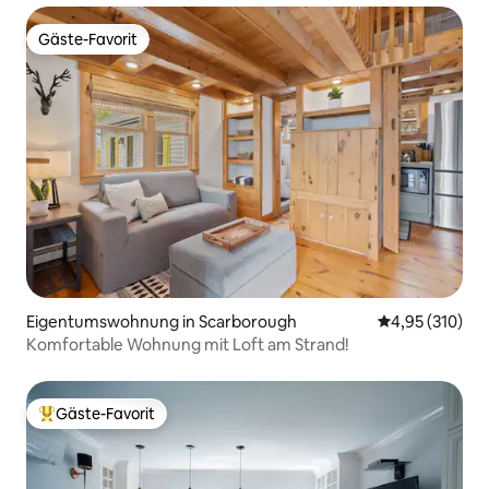
Gäste-Favorit
Gäste-Favorit
Eigentumswohnung in Scarborough
Durchschnittl
4,95 (310)
Komfortable Wohnung mit Loft am Strand!
Gäste-Favorit
Beliebter Gäste-Favorit.