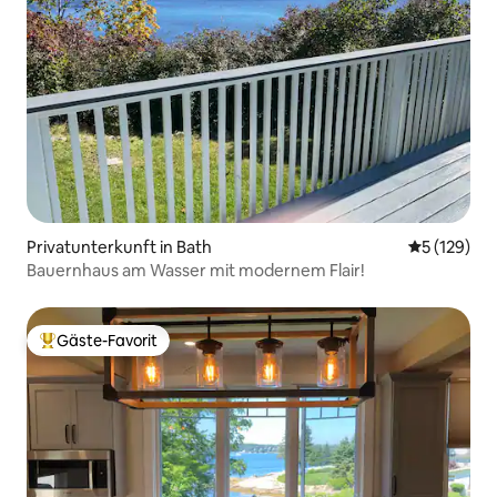
Privatunterkunft in Bath
Durchschni
5 (129)
Bauernhaus am Wasser mit modernem Flair!
Gäste-Favorit
Beliebter Gäste-Favorit.