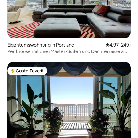
Eigentumswohnung in Portland
Durchschnittli
4,97 (249)
Penthouse mit zwei Master-Suiten und Dachterrasse am
Wasser
Gäste-Favorit
Beliebter Gäste-Favorit.