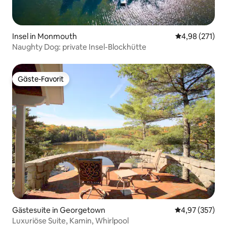
Insel in Monmouth
Durchschnittl
4,98 (271)
Naughty Dog: private Insel-Blockhütte
Gäste-Favorit
Gäste-Favorit
Gästesuite in Georgetown
Durchschnittli
4,97 (357)
Luxuriöse Suite, Kamin, Whirlpool