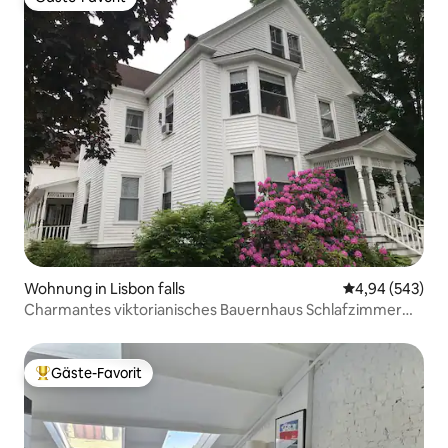
Gäste-Favorit
Wohnung in Lisbon falls
Durchschnittli
4,94 (543)
Charmantes viktorianisches Bauernhaus Schlafzimmer
aus den 1880er Jahren – 2
Gäste-Favorit
Beliebter Gäste-Favorit.