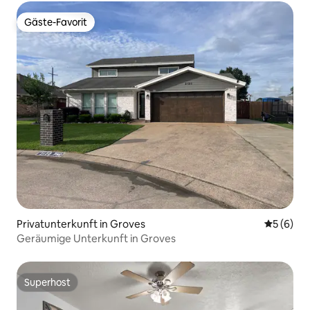
Gäste-Favorit
Gäste-Favorit
Privatunterkunft in Groves
Durchschn
5 (6)
Geräumige Unterkunft in Groves
Superhost
Superhost