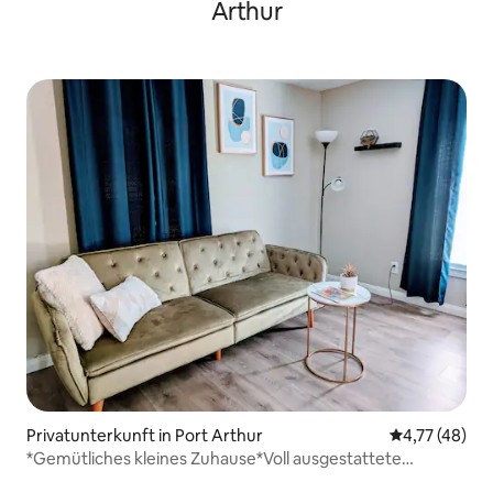
Arthur
Privatunterkunft in Port Arthur
Durchschnitt
4,77 (48)
*Gemütliches kleines Zuhause*Voll ausgestattete
Küche*15 Meilen zum Sabine Pass