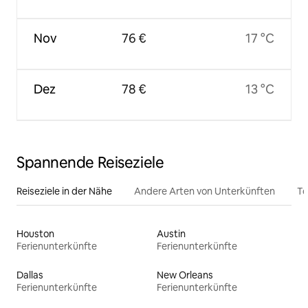
Nov
76 €
17 °C
Dez
78 €
13 °C
Spannende Reiseziele
Reiseziele in der Nähe
Andere Arten von Unterkünften
To
Houston
Austin
Ferienunterkünfte
Ferienunterkünfte
Dallas
New Orleans
Ferienunterkünfte
Ferienunterkünfte