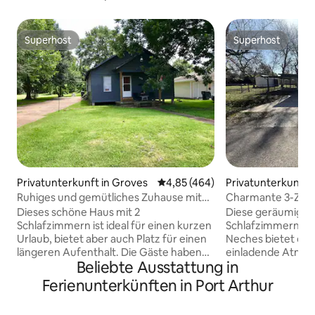
Superhost
Superhost
Superhost
Superhost
Privatunterkunft in Groves
Durchschnittliche Bewertung: 4
4,85 (464)
Privatunterkunft 
Ruhiges und gemütliches Zuhause mit
Charmante 3-Zim
WLAN in Groves, Texas
Kurzzeitvermietun
Dieses schöne Haus mit 2
Diese geräumige U
Schlafzimmern ist ideal für einen kurzen
Schlafzimmern und
Urlaub, bietet aber auch Platz für einen
Neches bietet ein
längeren Aufenthalt. Die Gäste haben
einladende Atmos
Beliebte Ausstattung in
Zugang zum gesamten Haus,
Komfort von Smar
einschließlich einer Waschmaschine und
Zimmer für Unter
Ferienunterkünften in Port Arthur
einem Trockner! Es gibt eine lange
mit allen wichtig
Einfahrt mit viel Platz für dein(e)
Bettwäsche, die f