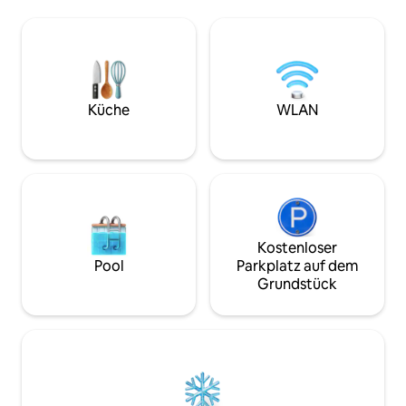
Fahrzeug(e). Dieses Haus bietet alles,
zur Verfügung gest
was du brauchst, um deinen Aufenthalt
nach draußen, um
warm und einladend zu gestalten! Es ist
zu entspannen, pe
mit allem Notwendigen ausgestattet:
Aktivitäten oder e
Backofen, Mikrowelle, Kühlschrank, voll
frischen Luft zu 
ausgestattete Küche, 2 Queensize-
Anwesen verfügt 
Betten, Essbereich, Wohnzimmer mit
Grillgrube und Te
Küche
WLAN
32-Zoll-TV, Blu-ray-Player mit Hulu-
einfach macht, Ma
Abonnement, 2 Tische und
Zusammenkünfte 
Badezimmer.
genießen.
Kostenloser
Pool
Parkplatz auf dem
Grundstück