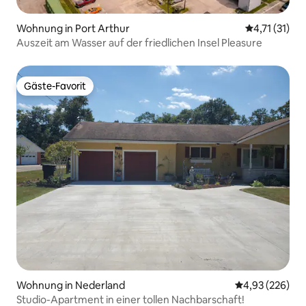
Wohnung in Port Arthur
Durchschnitt
4,71 (31)
Auszeit am Wasser auf der friedlichen Insel Pleasure
Gäste-Favorit
Gäste-Favorit
Wohnung in Nederland
Durchschnittli
4,93 (226)
Studio-Apartment in einer tollen Nachbarschaft!