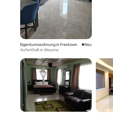
Waterloo
Eigentumswohnung in Freetown
Neue Unterkunft
Neu
Aufenthalt in Weyone