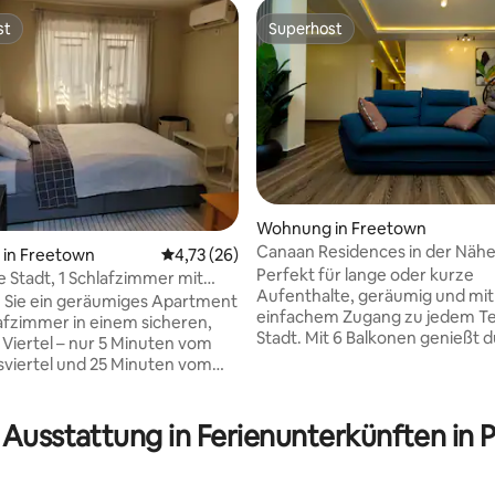
st
Superhost
st
Superhost
ertung: 4,69 von 5, 29 Bewertungen
Wohnung in Freetown
Canaan Residences in der Nähe
in Freetown
Durchschnittliche Bewertung: 4,73 von 5, 
4,73 (26)
Botschaft
Perfekt für lange oder kurze
 Stadt, 1 Schlafzimmer mit
Aufenthalte, geräumig und mit
sem WLAN, Klimaanlage und
 Sie ein geräumiges Apartment
einfachem Zugang zu jedem Tei
d um die Uhr
lafzimmer in einem sicheren,
Stadt. Mit 6 Balkonen genießt 
 Viertel – nur 5 Minuten vom
360-Grad-Blick auf die wunde
viertel und 25 Minuten vom
Hügel ringsum, perfekt für mo
each entfernt. Diese Wohnung
Kaffee oder abends den
ber einen privaten Eingang.
Sonnenuntergang. Ob es nun di
stromversorgung: Bleibe bei
 Ausstattung in Ferienunterkünften in 
der Stadt bei Nacht oder die fri
ällen dank Beleuchtung und
Hügel bei Tag sind, dein perfekt
chkeiten in Verbindung.
um dich zu entspannen und die 
ige Temperatursteuerung: