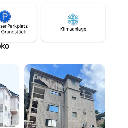
d sicheren
Anlage mit Außenkameras und
Hausmeister vor Ort gelegen. Die
he. Es
Unterkunft befindet sich an einer stark
Stadt
befahrenen Hauptstraße, daher sollten
aggregat
ser Parkplatz
Gäste die Lebendigkeit und Aktivität
Klimaanlage
00 Uhr 6
 Grundstück
erwarten, die mit einer lebhaften
Strom.
Nachbarschaft einhergeht. Partys und
Zusammenkünfte auf dem Grundstück
oko
sind strengstens untersagt.