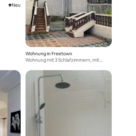
Neue Unterkunft
Neu
Wohnung in Freetown
Wohnung mit 3 Schlafzimmern, mit
Strom (Solar) und Wasser.