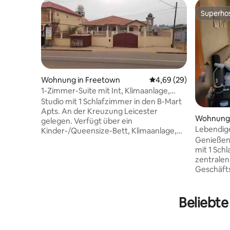
Superho
Superho
Wohnung in Freetown
Durchschnittliche Bew
4,69 (29)
1-Zimmer-Suite mit Int, Klimaanlage,
Warmwasser 1 Ml frm US EMB
Studio mit 1 Schlafzimmer in den B-Mart
Apts. An der Kreuzung Leicester
Wohnung 
gelegen. Verfügt über ein
Lebendige
Kinder-/Queensize-Bett, Klimaanlage,
kostenlo
Genießen
ein voll ausgestattetes Badezimmer,
Strom run
mit 1 Sch
Warmwasserboiler, WLAN und eine
zentralen
Solaranlage für den Fall eines
Geschäfts
Stromausfalls. Falls die Solarbatterien
Lumley B
leer sind und der Strom aus dem Netz
verfügt ü
noch nicht wieder da ist, steht auf
Solar-Not
Beliebte
Kosten der Gäste ein Generator für
Stromausf
Dieselkraftstoff zur Verfügung. Die
Lademögli
Solar-Backup-Batterien sind nicht an die
Vollständ
Klimaanlagen und den