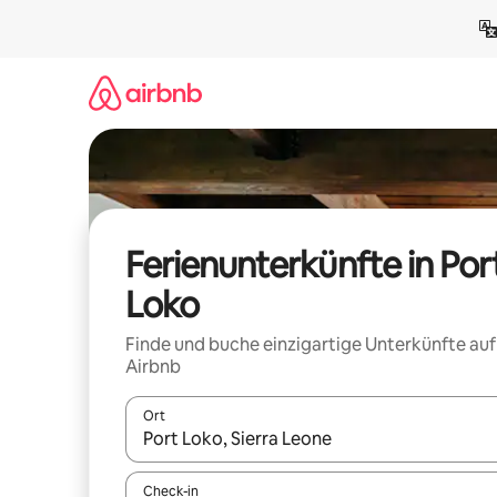
Zu
Inhalten
springen
Ferienunterkünfte in Por
Loko
Finde und buche einzigartige Unterkünfte auf
Airbnb
Ort
Wenn Ergebnisse verfügbar sind, navigiere mit d
Check-in