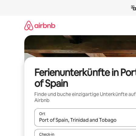
Zu
Inhalten
springen
Ferienunterkünfte in Por
of Spain
Finde und buche einzigartige Unterkünfte auf
Airbnb
Ort
Wenn Ergebnisse verfügbar sind, navigiere mit d
Check-in