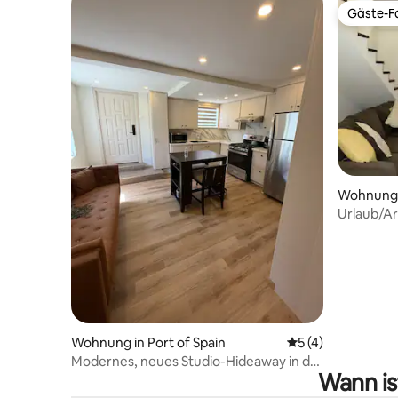
Gäste-Fa
Gäste-Fa
Wohnung i
Urlaub/Ar
Küche, W
Wohnung in Port of Spain
Durchschnittliche
5 (4)
Modernes, neues Studio-Hideaway in der
Wann is
Stadt