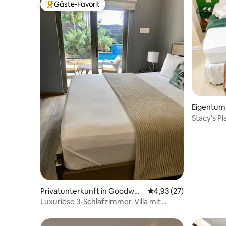
Gäste-Favorit
Beliebter Gäste-Favorit.
Eigentums
in
Stacy's P
Privatunterkunft in Goodwoo
Durchschnittliche Bew
4,93 (27)
d Park Extension
Luxuriöse 3-Schlafzimmer-Villa mit
privatem Pool inmitten einer Oase