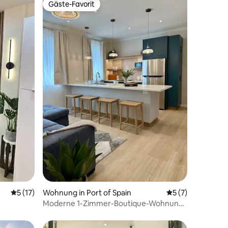
Gäste-Favorit
Gäste-Favorit
 3 Bewertungen
Durchschnittliche Bewertung: 5 von 5, 17 Bewertungen
5 (17)
Wohnung in Port of Spain
Durchschnittlich
5 (7)
Moderne 1-Zimmer-Boutique-Wohnung |
fernt)
Savannah