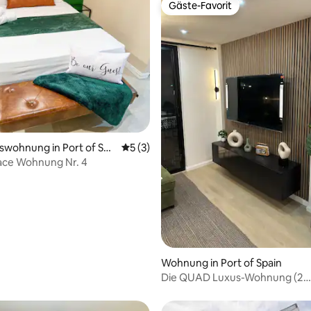
Gäste-Favorit
Gäste-Favorit
wohnung in Port of Spa
Durchschnittliche Bewertung: 5 von 5,
5 (3)
lace Wohnung Nr. 4
ertung: 4,93 von 5, 27 Bewertungen
Wohnung in Port of Spain
Die QUAD Luxus-Wohnung (2
Gehminuten von Savannah ent