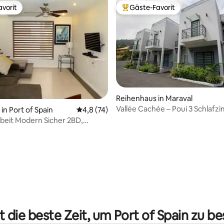
vorit
Gäste-Favorit
vorit
Beliebter Gäste-Favorit.
Reihenhaus in Maraval
Vallée Cachée – Poui 3 Schlafz
n Port of Spain
Durchschnittliche Bewertung: 4,8 von 5, 
4,8 (74)
Dachterrasse und Pool
beit Modern Sicher 2BD,
LAN, Pool
 Bewertung: 5 von 5, 4 Bewertungen
t die beste Zeit, um Port of Spain zu b