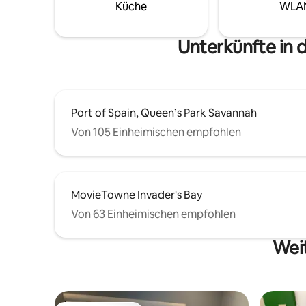
erfrischenden Start in den Tag oder zum
willkomm
Küche
WLA
Entspannen. Nur wenige Minuten von
der Savanne und dem Stadtzentrum
entfernt. Zu Fuß erreichbar sind viele
Unterkünfte in 
Restaurants, Cafés, Apotheken und ein
Supermarkt. Atemberaubende Aussicht
für Kaffee am Morgen und Drinks am
Abend!
Port of Spain, Queen’s Park Savannah
Von 105 Einheimischen empfohlen
MovieTowne Invader's Bay
Von 63 Einheimischen empfohlen
Weit