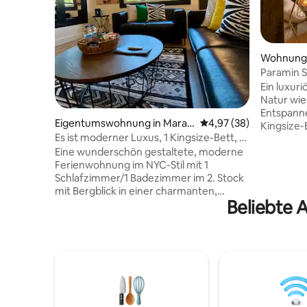
Wohnung 
Paramin S
Ein luxur
Natur wie
Entspanne
Eigentumswohnung in Marav
Durchschnittliche Bew
4,97 (38)
Kingsize-B
al
Es ist moderner Luxus, 1 Kingsize-Bett, 1
Meer und
Badezimmer mit Aussicht
Eine wunderschön gestaltete, moderne
Glas Wein
Ferienwohnung im NYC-Stil mit 1
einer pri
Schlafzimmer/1 Badezimmer im 2. Stock
Panoramab
mit Bergblick in einer charmanten,
einzigart
Beliebte A
älteren, gesicherten Anlage. Ein offen
japanisch
konzipierter Wohnbereich mit einer voll
Badewann
ausgestatteten Küche, schnellem
Kulisse e
WLAN, Smart-TV, Klimaanlage im
Ozeans. E
gesamten Gebäude, Nichtraucher,
dich in sei
Kingsize-Bett, großzügigem Stauraum
Fernarbei
im Kleiderschrank und einem
kreative 
fantastischen Badezimmer für einen
Tage, Par