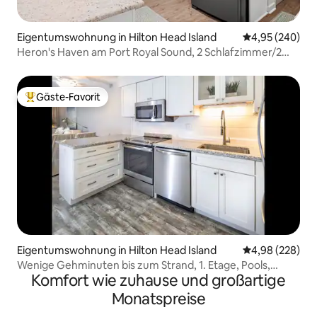
Eigentumswohnung in Hilton Head Island
Durchschnittli
4,95 (240)
Heron's Haven am Port Royal Sound, 2 Schlafzimmer/2
Bäder
Gäste-Favorit
Beliebter Gäste-Favorit.
Eigentumswohnung in Hilton Head Island
Durchschnittli
4,98 (228)
Wenige Gehminuten bis zum Strand, 1. Etage, Pools,
Komfort wie zuhause und großartige
Whirlpool, Basketball
Monatspreise