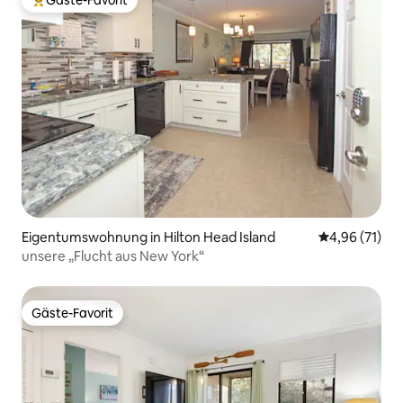
Gäste-Favorit
Beliebter Gäste-Favorit.
Eigentumswohnung in Hilton Head Island
Durchschnitt
4,96 (71)
unsere „Flucht aus New York“
Gäste-Favorit
Gäste-Favorit