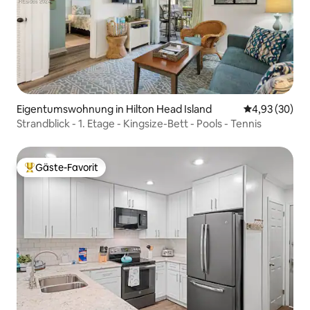
Eigentumswohnung in Hilton Head Island
Durchschnittl
4,93 (30)
Strandblick - 1. Etage - Kingsize-Bett - Pools - Tennis
Gäste-Favorit
Beliebter Gäste-Favorit.