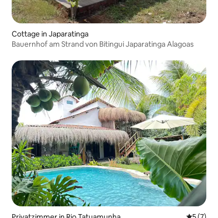
Cottage in Japaratinga
Bauernhof am Strand von Bitingui Japaratinga Alagoas
Privatzimmer in Rio Tatuamunha
Durchsch
5 (7)