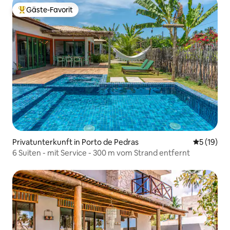
Gäste-Favorit
Beliebter Gäste-Favorit.
Privatunterkunft in Porto de Pedras
Durchschn
5 (19)
6 Suiten - mit Service - 300 m vom Strand entfernt