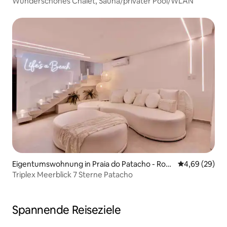
Wunderschönes Chalet, Sauna/privater Pool/WLAN
Eigentumswohnung in Praia do Patacho - Rota
Durchschnittl
4,69 (29)
Ecológica dos Milagres
Triplex Meerblick 7 Sterne Patacho
Spannende Reiseziele