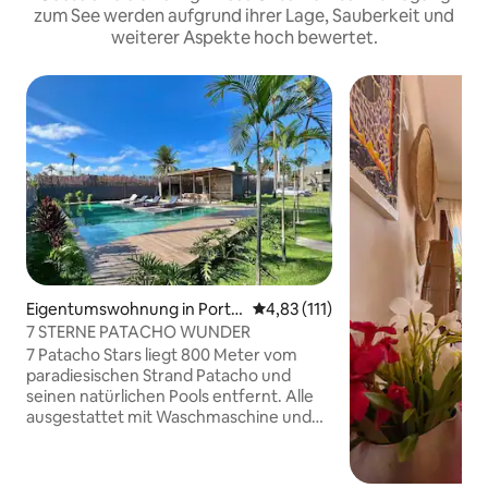
zum See werden aufgrund ihrer Lage, Sauberkeit und
weiterer Aspekte hoch bewertet.
Eigentumswohnung in Porto
Durchschnittliche Bewertung: 
4,83 (111)
De Pedras
7 STERNE PATACHO WUNDER
7 Patacho Stars liegt 800 Meter vom
paradiesischen Strand Patacho und
seinen natürlichen Pools entfernt. Alle
ausgestattet mit Waschmaschine und
Trockner, Töpfen und Pfannen, Föhn,
Utensilien, Gläsern, Gläsern, Geschirr
und voller Bettwäsche, Tisch- und