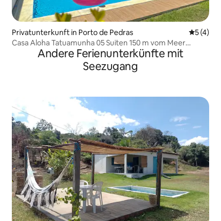
Privatunterkunft in Porto de Pedras
Durchsch
5 (4)
Casa Aloha Tatuamunha 05 Suiten 150 m vom Meer
Andere Ferienunterkünfte mit
entfernt
Seezugang