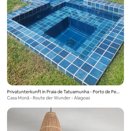
Privatunterkunft in Praia de Tatuamunha - Porto de Pedr
as
Casa Monã - Route der Wunder - Alagoas