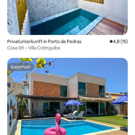
Privatunterkunft in Porto de Pedras
Durchschnit
4,8 (15)
Casa 09 – Villa Cotinguiba
Superhost
Superhost