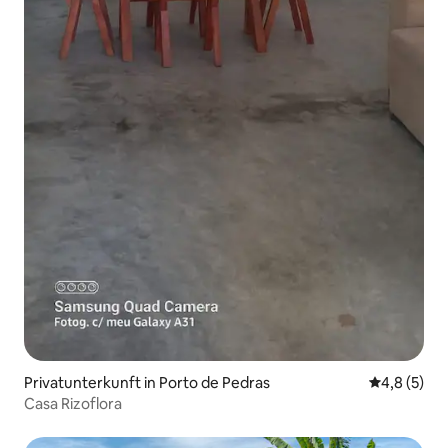
Privatunterkunft in Porto de Pedras
Durchschni
4,8 (5)
Casa Rizoflora