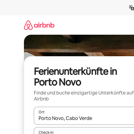
Zu
Inhalten
springen
Ferienunterkünfte in
Porto Novo
Finde und buche einzigartige Unterkünfte auf
Airbnb
Ort
Wenn Ergebnisse verfügbar sind, navigiere mit d
Check-in