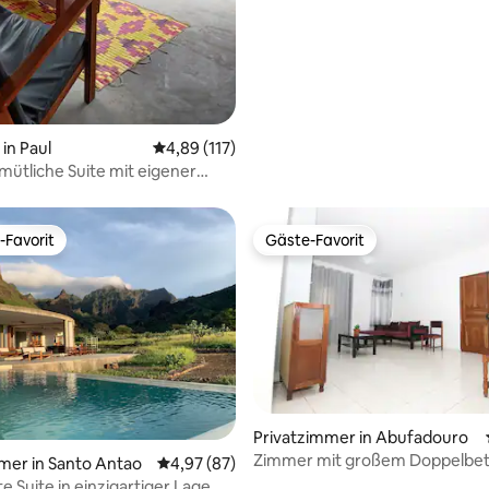
in Paul
Durchschnittliche Bewertung: 4,89 von 5, 1
4,89 (117)
mütliche Suite mit eigener
Paul 2 bis 3 Personen
-Favorit
Gäste-Favorit
r Gäste-Favorit.
Gäste-Favorit
Privatzimmer in Abufadouro
Zimmer mit großem Doppelbet
ertung: 4,95 von 5, 76 Bewertungen
mer in Santo Antao
Durchschnittliche Bewertung: 4,97 von 5, 
4,97 (87)
 Suite in einzigartiger Lage