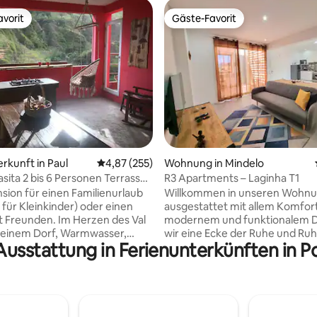
vorit
Gäste-Favorit
vorit
Gäste-Favorit
ertung: 4,87 von 5, 38 Bewertungen
erkunft in Paul
Durchschnittliche Bewertung: 4,87 von 5, 2
4,87 (255)
Wohnung in Mindelo
asita 2 bis 6 Personen Terrasse
R3 Apartments – Laginha T1
l
nsion für einen Familienurlaub
Willkommen in unseren Wohnu
 für Kleinkinder) oder einen
ausgestattet mit allem Komfort
t Freunden. Im Herzen des Val
modernem und funktionalem D
n einem Dorf, Warmwasser,
wir eine Ecke der Ruhe und Ruh
Ausstattung in Ferienunterkünften in 
. WLAN Große Terrasse
nur wenige Gehminuten von al
chem Blick auf das Tal und den
entfernt, was du für einen en
den möglich … Küche mit Blick
Aufenthalt benötigst. Wir habe
al Lebensmittelgeschäfte, Bio-
komfortable und voll ausgesta
 Restaurants, regelmäßige
Wohnungen (T2 und T1) in ein
he Verkehrsmittel vom Haus
Familiengebäude in Mindelo, n