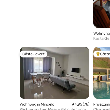
Wohnung 
Kasita Ge
Terrasse 
Gäste-Favorit
Gäste
Gäste-Favorit
Beliebte
Wohnung in Mindelo
Durchschnittliche Bew
4,95 (76)
Privatzim
Rückzugsort am Meer – 3 Minuten vom
Charmante