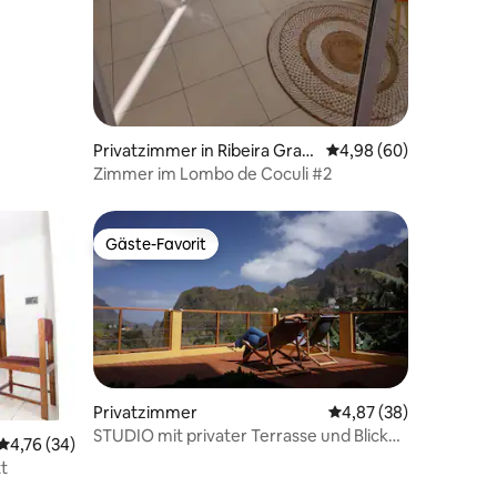
17 Bewertungen
Privatzimmer in Ribeira Gran
Durchschnittliche Be
4,98 (60)
de
Zimmer im Lombo de Coculi #2
Gäste-Favorit
Gäste-Favorit
Privatzimmer
Durchschnittliche Be
4,87 (38)
STUDIO mit privater Terrasse und Blick
Durchschnittliche Bewertung: 4,76 von 5, 34 Bewertungen
4,76 (34)
über das Tal
t
87 Bewertungen