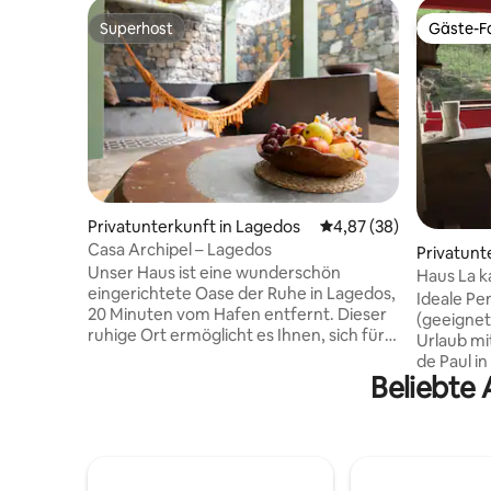
Superhost
Gäste-Fa
Superhost
Gäste-Fa
Privatunterkunft in Lagedos
Durchschnittliche Bew
4,87 (38)
Casa Archipel – Lagedos
Privatunt
Unser Haus ist eine wunderschön
Haus La k
eingerichtete Oase der Ruhe in Lagedos,
Val de Pau
Ideale Pe
20 Minuten vom Hafen entfernt. Dieser
(geeignet
ruhige Ort ermöglicht es Ihnen, sich für
Urlaub mi
einige Zeit zurückzuziehen und die
de Paul i
Landschaft zu genießen oder
Beliebte 
3 Schlafzimmer
Spaziergänge zu unternehmen. Erleben
mit herrli
Sie die Authentizität, das Teilen und die
Fluss, Ba
kapverdische Lebensweise während
auf das T
Ihres Aufenthalts bei uns. Genießen Sie
Garten, 4
alle Annehmlichkeiten eines Hotels:
öffentlic