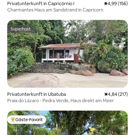
Privatunterkunft in Capricórnio I
Durchschnittli
4,99 (156)
Charmantes Haus am Sandstrand in Capricorn
Superhost
Superhost
Privatunterkunft in Ubatuba
Durchschnittl
4,84 (217)
Praia do Lázaro - Pedra Verde, Haus direkt am Meer
Gäste-Favorit
Beliebter Gäste-Favorit.