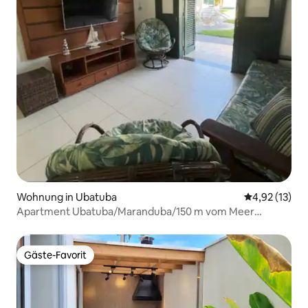
Wohnung in Ubatuba
Durchschnitt
4,92 (13)
Apartment Ubatuba/Maranduba/150 m vom Meer
entfernt mit Pool
Gäste-Favorit
Gäste-Favorit