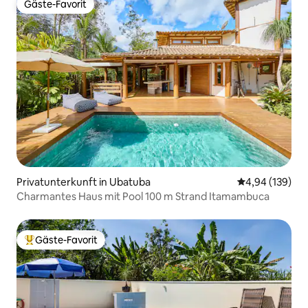
Gäste-Favorit
Gäste-Favorit
Privatunterkunft in Ubatuba
Durchschnittli
4,94 (139)
Charmantes Haus mit Pool 100 m Strand Itamambuca
Gäste-Favorit
Beliebter Gäste-Favorit.