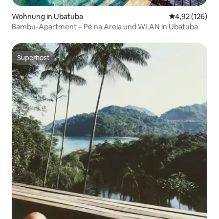
Wohnung in Ubatuba
Durchschnittl
4,92 (126)
Bambu-Apartment – Pé na Areia und WLAN in Ubatuba
Superhost
Superhost