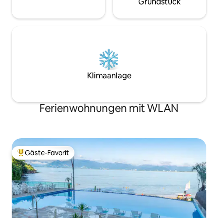
Grundstück
natürlicher Pool mit dem Recht zum
Angeln und Schildkröten in den Riffen,
die sich beide in Praia da Fortaleza
befinden.
Klimaanlage
Ferienwohnungen mit WLAN
Gäste-Favorit
Beliebter Gäste-Favorit.