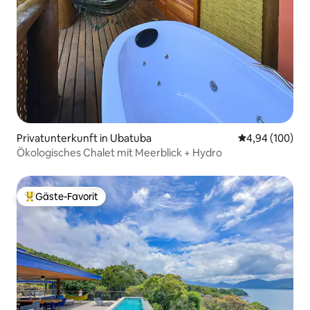
Privatunterkunft in Ubatuba
Durchschnittli
4,94 (100)
Ökologisches Chalet mit Meerblick + Hydro
Gäste-Favorit
Beliebter Gäste-Favorit.