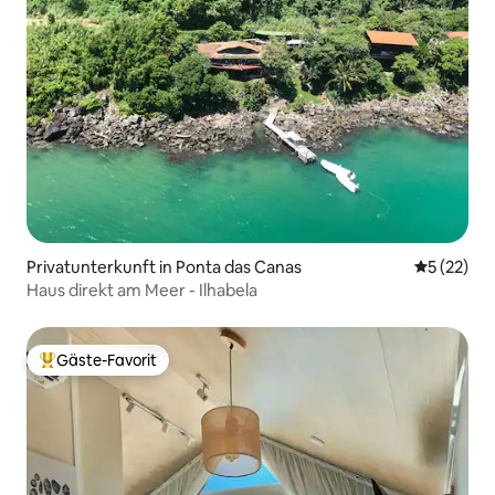
Privatunterkunft in Ponta das Canas
Durchschn
5 (22)
Haus direkt am Meer - Ilhabela
Gäste-Favorit
Beliebter Gäste-Favorit.