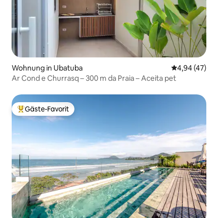
Wohnung in Ubatuba
Durchschnittl
4,94 (47)
Ar Cond e Churrasq – 300 m da Praia – Aceita pet
Gäste-Favorit
Beliebter Gäste-Favorit.