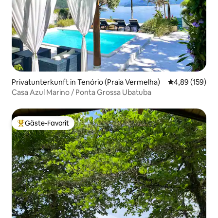
Privatunterkunft in Tenório (Praia Vermelha)
Durchschnittli
4,89 (159)
Casa Azul Marino / Ponta Grossa Ubatuba
Gäste-Favorit
Beliebter Gäste-Favorit.