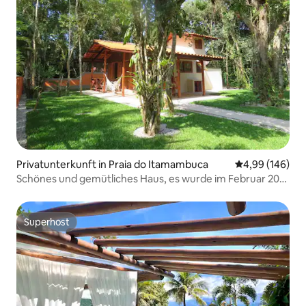
Privatunterkunft in Praia do Itamambuca
Durchschnittli
4,99 (146)
Schönes und gemütliches Haus, es wurde im Februar 2017
fertig
Superhost
Superhost