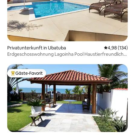
Privatunterkunft in Ubatuba
Durchschnittli
4,98 (134)
Erdgeschosswohnung Lagoinha Pool Haustierfreundlich,
500 m vom Strand entfernt
Gäste-Favorit
Beliebter Gäste-Favorit.