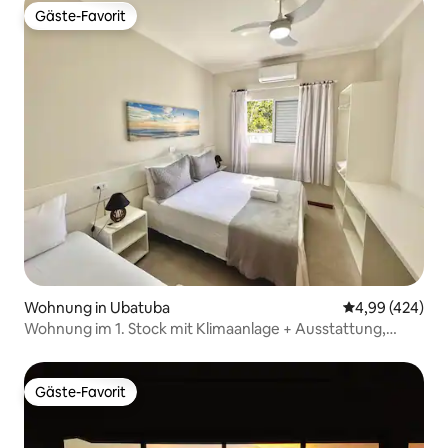
Gäste-Favorit
Gäste-Favorit
Wohnung in Ubatuba
Durchschnittli
4,99 (424)
Wohnung im 1. Stock mit Klimaanlage + Ausstattung,
5 Minuten vom Meer entfernt
Gäste-Favorit
Gäste-Favorit