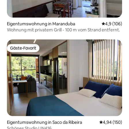
Eigentumswohnung in Maranduba
Durchschnitt
4,9 (106)
Wohnung mit privatem Grill - 100 m vom Strand entfernt.
Gäste-Favorit
Gäste-Favorit
Eigentumswohnung in Saco da Ribeira
Durchschnittli
4,94 (150)
Schönes Studio UN416