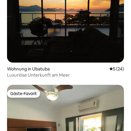
Wohnung in Ubatuba
Durchschni
5 (24)
Luxuriöse Unterkunft am Meer
Gäste-Favorit
Gäste-Favorit