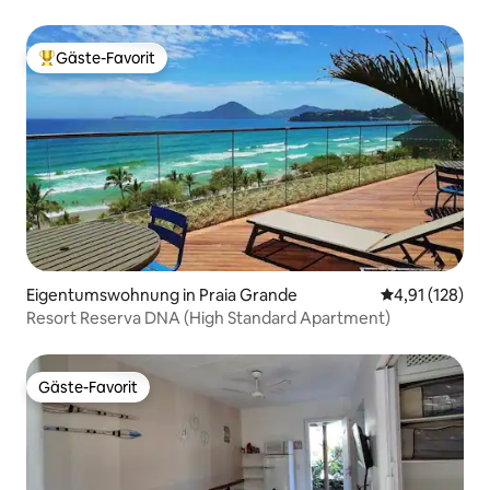
Gäste-Favorit
Beliebter Gäste-Favorit.
Eigentumswohnung in Praia Grande
Durchschnittl
4,91 (128)
Resort Reserva DNA (High Standard Apartment)
Gäste-Favorit
Gäste-Favorit