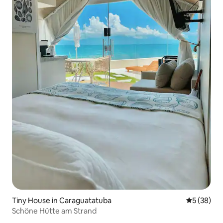
Tiny House in Caraguatatuba
Durchschni
5 (38)
Schöne Hütte am Strand