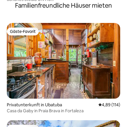
Familienfreundliche Häuser mieten
Ausstattung/Pool/Sauna/Fitnessraum
Gäste-Favorit
Gäste-Favorit
Privatunterkunft in Ubatuba
Durchschnittl
4,89 (114)
Casa da Gaby in Praia Brava in Fortaleza