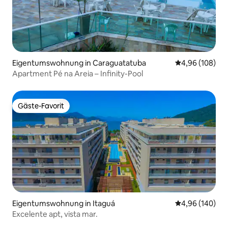
Eigentumswohnung in Caraguatatuba
Durchschnittli
4,96 (108)
Apartment Pé na Areia – Infinity-Pool
Gäste-Favorit
Gäste-Favorit
Eigentumswohnung in Itaguá
Durchschnittli
4,96 (140)
Excelente apt, vista mar.