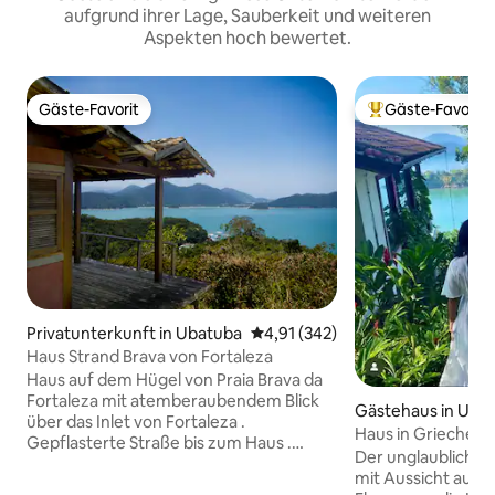
aufgrund ihrer Lage, Sauberkeit und weiteren
Aspekten hoch bewertet.
Gäste-Favorit
Gäste-Favorit
Gäste-Favorit
Beliebter Gäste-F
Privatunterkunft in Ubatuba
Durchschnittliche Bewertung: 4
4,91 (342)
Haus Strand Brava von Fortaleza
Haus auf dem Hügel von Praia Brava da
Fortaleza mit atemberaubendem Blick
Gästehaus in Uba
über das Inlet von Fortaleza .
Haus in Griechenla
Gepflasterte Straße bis zum Haus .
Promontory Site
Der unglaublichste
Parkplatz . Balkon lecker . Haus Schönes ,
mit Aussicht auf d
praktisches und gut ausgestattetes