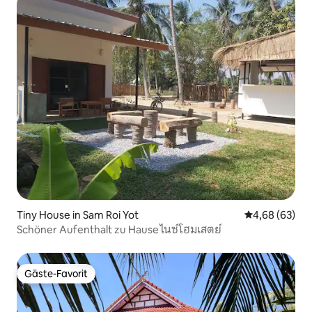
Tiny House in Sam Roi Yot
Durchschnittl
4,68 (63)
Schöner Aufenthalt zu Hause ไนซ์โฮมเสตย์
Gäste-Favorit
Gäste-Favorit