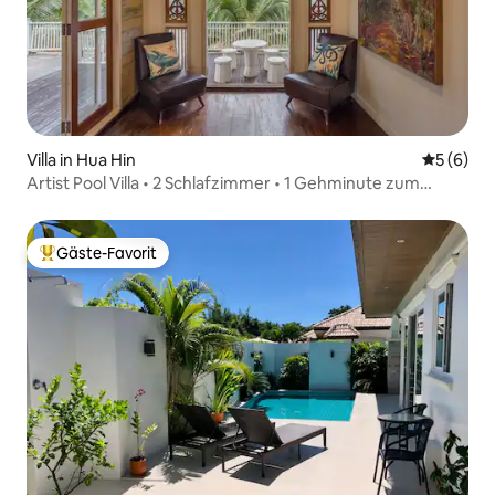
Villa in Hua Hin
Durchschn
5 (6)
Artist Pool Villa • 2 Schlafzimmer • 1 Gehminute zum
Strand
Gäste-Favorit
Beliebter Gäste-Favorit.