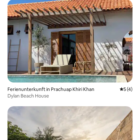
Ferienunterkunft in Prachuap Khiri Khan
Durchsch
5 (4)
Dylan Beach House