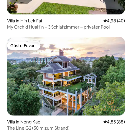
Villa in Hin Lek Fai
Durchschnittl
4,98 (40)
My Orchid HuaHin – 3 Schlafzimmer – privater Pool
Gäste-Favorit
Gäste-Favorit
Villa in Nong Kae
Durchschnittl
4,85 (88)
The Line G2 (50 m zum Strand)