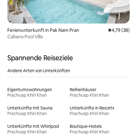
Ferienunterkunft in Pak Nam Pran
Durchschnitt
4,79 (38)
Cabana Pool Villa
Spannende Reiseziele
Andere Arten von Unterkünften
Eigentumswohnungen
Reihenhäuser
Prachuap Khiri Khan
Prachuap Khiri Khan
Unterkünfte mit Sauna
Unterkünfte in Resorts
Prachuap Khiri Khan
Prachuap Khiri Khan
Unterkünfte mit Whirlpool
Boutique-Hotels
Prachuap Khiri Khan
Prachuap Khiri Khan