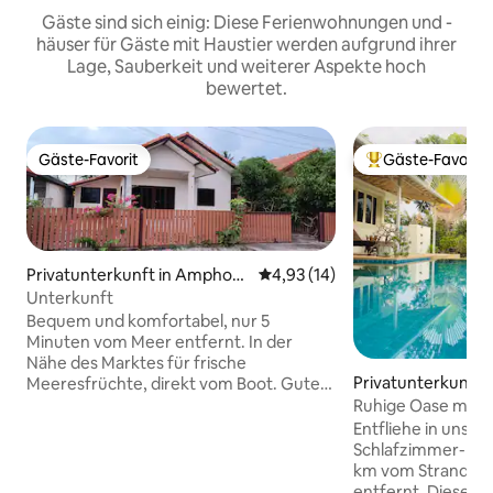
Gäste sind sich einig: Diese Ferienwohnungen und -
häuser für Gäste mit Haustier werden aufgrund ihrer
Lage, Sauberkeit und weiterer Aspekte hoch
bewertet.
Gäste-Favorit
Gäste-Favorit
Gäste-Favorit
Beliebter Gäste-F
Privatunterkunft in Amphoe
Durchschnittliche Bewertung: 
4,93 (14)
Mueang Prachuap Khiri Khan
Unterkunft
Bequem und komfortabel, nur 5
Minuten vom Meer entfernt. In der
Nähe des Marktes für frische
Privatunterkunft i
Meeresfrüchte, direkt vom Boot. Gutes
Essen, gute Atmosphäre. Es gibt viele
Ruhige Oase mit p
Möglichkeiten, um sich fortzubewegen.
vom Strand entfe
Entfliehe in unsere
Es gibt 7-11, ein Einkaufszentrum, nicht
Schlafzimmer-Poolv
weit entfernt. Es gibt ein lokales
km vom Strand und
Restaurant, lecker und preiswert. Es gibt
entfernt. Dieser 