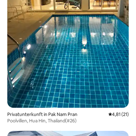
Privatunterkunft in Pak Nam Pran
Durchschnitt
4,81 (21)
Poolvillen, Hua Hin, Thailand(#26)