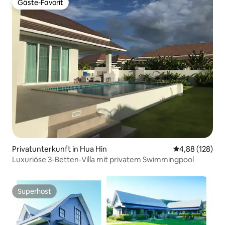
Gäste-Favorit
Gäste-Favorit
Privatunterkunft in Hua Hin
Durchschnittli
4,88 (128)
Luxuriöse 3-Betten-Villa mit privatem Swimmingpool
Superhost
Superhost