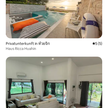
Privatunterkunft in ห้วยจิก
Durchsch
5 (5)
Haus Ricca Huahin