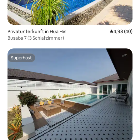
Privatunterkunft in Hua Hin
Durchschnittl
4,98 (40)
Busaba 7 (3 Schlafzimmer)
Superhost
Superhost