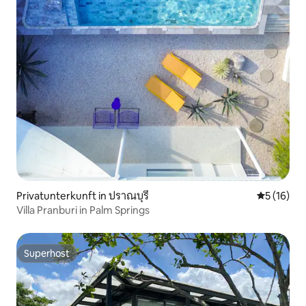
Privatunterkunft in ปราณบุรี
Durchschn
5 (16)
Villa Pranburi in Palm Springs
Superhost
Superhost