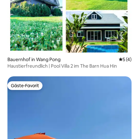
Bauernhof in Wang Pong
Durchsch
5 (4)
Haustierfreundlich | Pool Villa 2 im The Barn Hua Hin
Gäste-Favorit
Gäste-Favorit