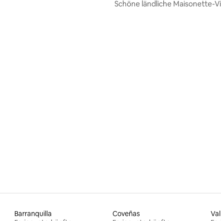
Schöne ländliche Maisonette-Vil
Pool
Barranquilla
Coveñas
Val