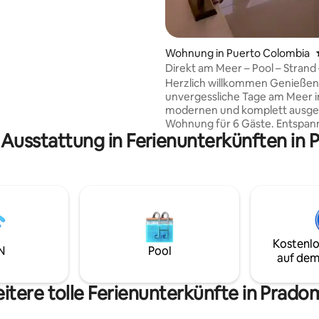
es in einer Umgebung, die sich
 komfortabel und luxuriös
m Meer anfühlt.
Wohnung in Puerto Colombia
Direkt am Meer – Pool – Strand
Herzlich willkommen Genießen
unvergessliche Tage am Meer i
modernen und komplett ausge
Wohnung für 6 Gäste. Entspanne dich
 Ausstattung in Ferienunterkünften in
auf dem Balkon in einer Hänge
während du spektakuläre
Sonnenuntergänge beobachtes
den direkten Zugang zum Stra
genieße den Pool des Gebäudes
für Familien, Paare oder eine 
Freunden, die Komfort, Ruhe u
gemütlichen Platz zum Arbeite
Kostenlo
wenn sie das bevorzugen. Eine
N
Pool
auf dem
ausgezeichnete Lage in der Nä
Barranquilla Selfcheckin
itere tolle Ferienunterkünfte in Prado