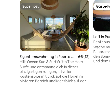
Superhost
Gäste-Fa
Superhost
Gäste-Fa
Loft in P
Penthouse
Sonnenun
Wache mi
Leuchttu
Panoramab
den Sonn
Eigentumswohnung in Puerto Co
Durchschnittliche
5 (12)
und dem L
lombia
Hills Ocean Sun & Surf Suite/The Hoss
Show werd
Surfe und entspanne dich in dieser
Momente m
einzigartigen ruhigen, stilvollen
der priva
Küstensuite mit Blick auf die Hügel im
Hängematt
hinteren Bereich und Meerblick auf der
genieße d
Vorderseite. Starte mit Morgensonne in
dem beei
den Tag, die sich aus den hinteren
Fernseher
Hügeln ergibt. Genieße eine Tasse
majestäti
kolumbianischer Kaffee auf dem Balkon
finde Ins
mit Blick auf die Haupt-Surfpause von
Schreibti
Puerto Colombia. Genieße den