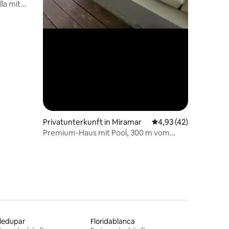
la mit
Privatunterkunft in Miramar
Durchschnittliche Be
4,93 (42)
Premium-Haus mit Pool, 300 m vom
Meer entfernt/WLAN
ledupar
Floridablanca