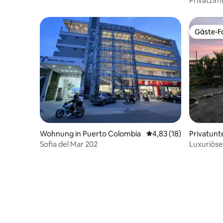
Privatzim
Badezimm
Gäste-Fa
Gäste-Fa
Wohnung in Puerto Colombia
Durchschnittliche Bew
4,83 (18)
Privatunt
Sofia del Mar 202
Luxuriöse
vom Meer