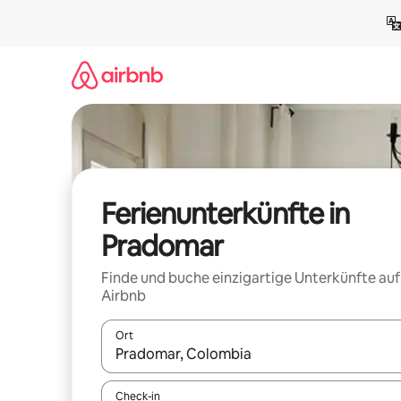
Zu
Inhalten
springen
Ferienunterkünfte in
Pradomar
Finde und buche einzigartige Unterkünfte auf
Airbnb
Ort
Wenn Ergebnisse verfügbar sind, navigiere mit d
Check-in