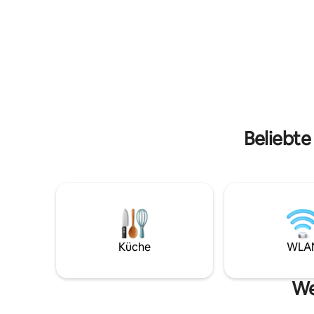
Stuhl, all
Gemeinschaftspool, während du deine
geräumig,
Surfer triffst. Beende den Abend mit
neben de
einem Sonnenuntergang und entspanne
dich mit Blick auf die orangefarbenen
Sonnenuntergänge oder eine
Lichtshows am neuen Leuchtturm - Faro
de Puerto Colombia
Beliebte
Küche
WLA
We