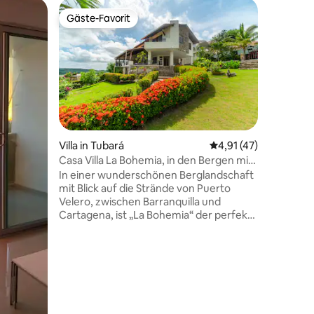
Wohnung 
Gäste-Favorit
Superho
Gäste-Favorit
Superho
Apartment
Schritte
🌊 Genie
Sabanilla
Personen
sind zu F
Minuten v
94 Bewertungen
melde dic
oder bei 
Genieße 
Villa in Tubará
Durchschnittliche Be
4,91 (47)
Sabanilla
Casa Villa La Bohemia, in den Bergen mit
Komfort,
Meerblick
In einer wunderschönen Berglandschaft
Schritte 
mit Blick auf die Strände von Puerto
Barranqui
Velero, zwischen Barranquilla und
Nachrich
Cartagena, ist „La Bohemia“ der perfekte
buchen m
Rückzugsort zum Genießen und
Entspannen. Mit Gärten, Swimmingpool,
Whirlpool, Parks, Tennisplatz und
Sicherheit bietet es allen Komfort für
einen unvergesslichen Aufenthalt.
Tauche ein in die Ruhe dieses Paradieses,
umgeben von Natur und Farbe. Genieße