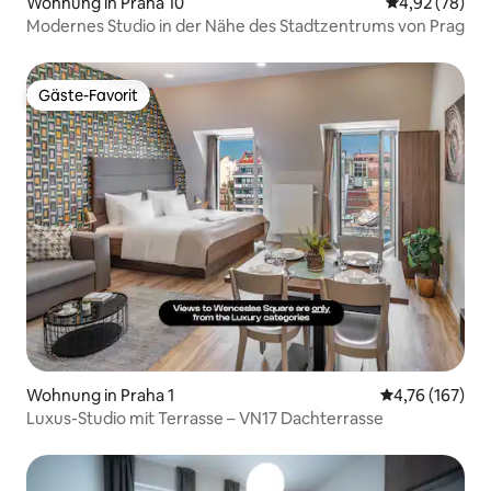
Wohnung in Praha 10
Durchschnittl
4,92 (78)
Modernes Studio in der Nähe des Stadtzentrums von Prag
Gäste-Favorit
Gäste-Favorit
Wohnung in Praha 1
Durchschnittl
4,76 (167)
Luxus-Studio mit Terrasse – VN17 Dachterrasse