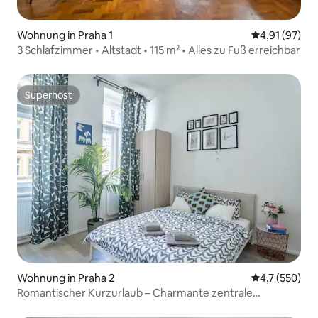
Wohnung in Praha 1
Durchschnitt
4,91 (97)
3 Schlafzimmer • Altstadt • 115 m² • Alles zu Fuß erreichbar
Superhost
Superhost
Wohnung in Praha 2
Durchschnitt
4,7 (550)
Romantischer Kurzurlaub – Charmante zentrale
Wohnung mit Hinterhof