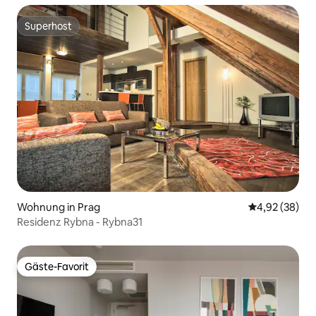
Superhost
Superhost
Wohnung in Prag
Durchschnittl
4,92 (38)
Residenz Rybna - Rybna31
Gäste-Favorit
Gäste-Favorit