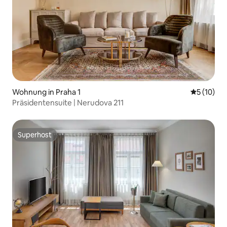
Wohnung in Praha 1
Durchschn
5 (10)
Präsidentensuite | Nerudova 211
Superhost
Superhost