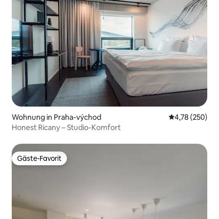
Wohnung in Praha-východ
Durchschnittli
4,78 (250)
Honest Ricany – Studio-Komfort
Gäste-Favorit
Gäste-Favorit