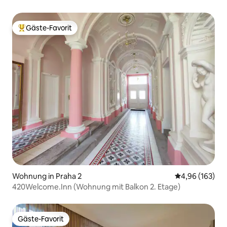
Gäste-Favorit
Beliebter Gäste-Favorit.
Wohnung in Praha 2
Durchschnittli
4,96 (163)
420Welcome.Inn (Wohnung mit Balkon 2. Etage)
Gäste-Favorit
Gäste-Favorit