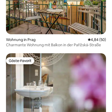
Wohnung in Prag
Durchschnittl
4,84 (50)
Charmante Wohnung mit Balkon in der Pařížská-Straße
Gäste-Favorit
Gäste-Favorit