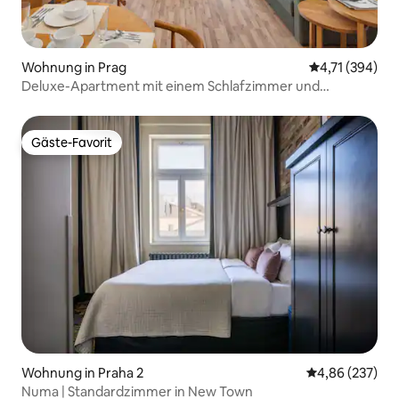
Wohnung in Prag
Durchschnittl
4,71 (394)
Deluxe-Apartment mit einem Schlafzimmer und
separatem Schlafzimmer
Gäste-Favorit
Gäste-Favorit
Wohnung in Praha 2
Durchschnittli
4,86 (237)
Numa | Standardzimmer in New Town