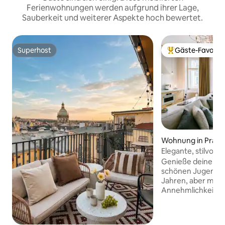
Ferienwohnungen werden aufgrund ihrer Lage,
Sauberkeit und weiterer Aspekte hoch bewertet.
Superhost
Gäste-Favorit
Superhost
Beliebter Gäste-F
Wohnung in Praha
Elegante, stilvoll
neben dem Altstä
Genieße deinen A
schönen Jugendsti
Jahren, aber mit 
Annehmlichkeiten,
wünschen kann. D
Wohnung mit zwei
großen, geräumig