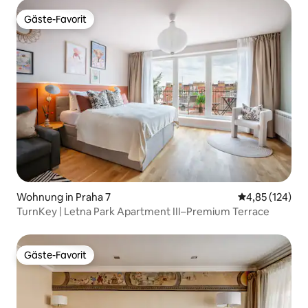
Gäste-Favorit
Gäste-Favorit
Wohnung in Praha 7
Durchschnittl
4,85 (124)
TurnKey | Letna Park Apartment III–Premium Terrace
Gäste-Favorit
Gäste-Favorit