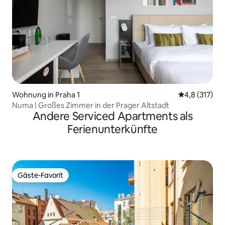
Wohnung in Praha 1
Durchschnitt
4,8 (317)
Numa | Großes Zimmer in der Prager Altstadt
Andere Serviced Apartments als
Ferienunterkünfte
Gäste-Favorit
Gäste-Favorit