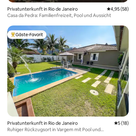
Privatunterkunft in Rio de Janeiro
Durchschnittl
4,95 (58)
Casa da Pedra: Familienfreizeit, Pool und Aussicht
Gäste-Favorit
Beliebter Gäste-Favorit.
Privatunterkunft in Rio de Janeiro
Durchschn
5 (18)
Ruhiger Rückzugsort in Vargem mit Pool und
Freizeiteinrichtungen