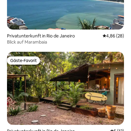
Privatunterkunft in Rio de Janeiro
Durchschnittl
4,86 (28)
Blick auf Marambaia
Gäste-Favorit
Gäste-Favorit