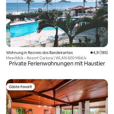
Wohnung in Recreio dos Bandeirantes
Durchschnitt
4,9 (185)
Meerblick – Resort Carioca | WLAN 600 Mbit/s
Private Ferienwohnungen mit Haustier
Gäste-Favorit
Gäste-Favorit