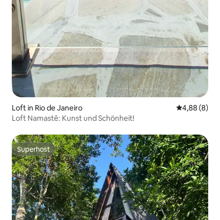
Loft in Rio de Janeiro
Durchschnitt
4,88 (8)
Loft Namastê: Kunst und Schönheit!
Superhost
Superhost