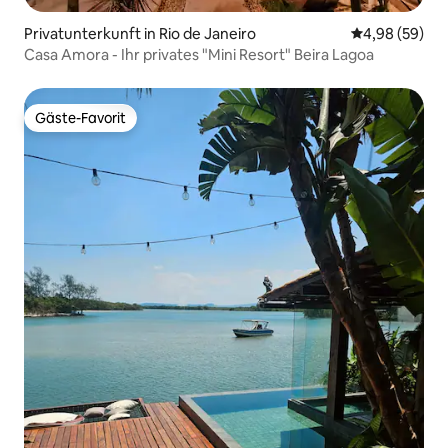
Privatunterkunft in Rio de Janeiro
Durchschnittl
4,98 (59)
Casa Amora - Ihr privates "Mini Resort" Beira Lagoa
Gäste-Favorit
Gäste-Favorit