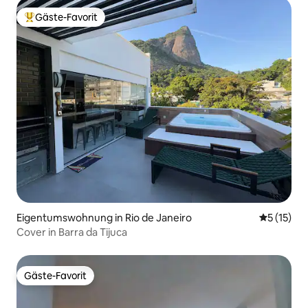
Gäste-Favorit
Beliebter Gäste-Favorit.
Eigentumswohnung in Rio de Janeiro
Durchschn
5 (15)
Cover in Barra da Tijuca
Gäste-Favorit
Gäste-Favorit