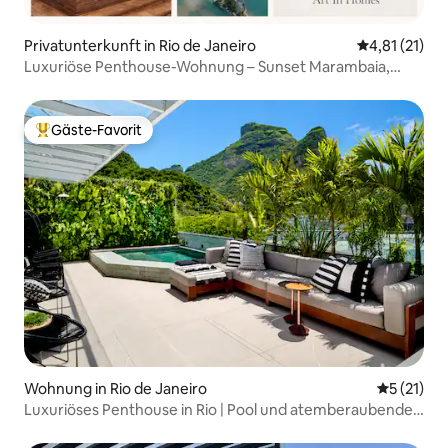
Privatunterkunft in Rio de Janeiro
Durchschnitt
4,81 (21)
Luxuriöse Penthouse-Wohnung – Sunset Marambaia,
beste Aussicht!
Gäste-Favorit
Beliebter Gäste-Favorit.
Wohnung in Rio de Janeiro
Durchschn
5 (21)
Luxuriöses Penthouse in Rio | Pool und atemberaubende
Aussicht