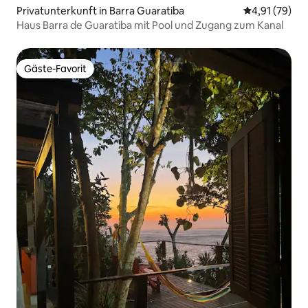
Privatunterkunft in Barra Guaratiba
Durchschnitt
4,91 (79)
Haus Barra de Guaratiba mit Pool und Zugang zum Kanal
Gäste-Favorit
Gäste-Favorit