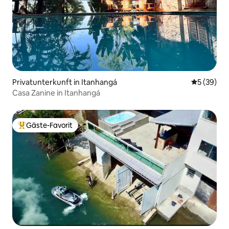
Privatunterkunft in Itanhangá
Durchschni
5 (39)
Casa Zanine in Itanhangá
Gäste-Favorit
Beliebter Gäste-Favorit.