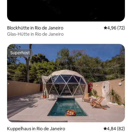
Blockhütte in Rio de Janeiro
Durchschnittl
4,96 (72)
Glas-Hütte in Rio de Janeiro
Superhost
Superhost
Kuppelhaus in Rio de Janeiro
Durchschnittl
4,84 (82)