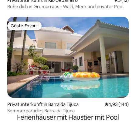
Privatunterkunft in Rio de Janeiro
Durchschn
5 (12)
Ruhe dich in Grumari aus • Wald, Meer und privater Pool
Gäste-Favorit
Gäste-Favorit
Privatunterkunft in Barra da Tijuca
Durchschnittli
4,93 (144)
Sommerparadies Barra da Tijuca
Ferienhäuser mit Haustier mit Pool