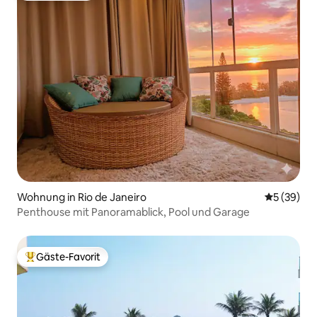
Wohnung in Rio de Janeiro
Durchschni
5 (39)
Penthouse mit Panoramablick, Pool und Garage
Gäste-Favorit
Beliebter Gäste-Favorit.