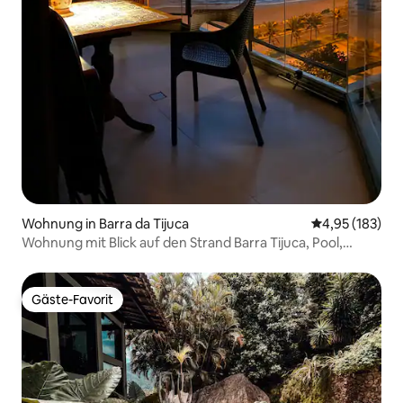
Wohnung in Barra da Tijuca
Durchschnittl
4,95 (183)
Wohnung mit Blick auf den Strand Barra Tijuca, Pool,
Garage, 24-Stunden-Rezeption
Gäste-Favorit
Gäste-Favorit