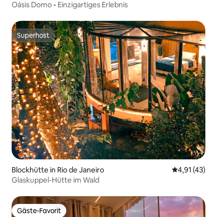
Oásis Domo • Einzigartiges Erlebnis
Superhost
Superhost
Blockhütte in Rio de Janeiro
Durchschnitt
4,91 (43)
Glaskuppel-Hütte im Wald
Gäste-Favorit
Gäste-Favorit