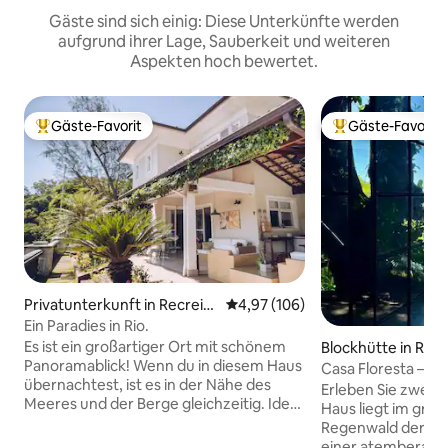
Gäste sind sich einig: Diese Unterkünfte werden
aufgrund ihrer Lage, Sauberkeit und weiteren
Aspekten hoch bewertet.
Gäste-Favorit
Gäste-Favorit
Beliebter Gäste-Favorit.
Beliebter Gäste-F
Privatunterkunft in Recreio
Durchschnittliche Bewertung: 4
4,97 (106)
dos Bandeirantes
Ein Paradies in Rio.
Es ist ein großartiger Ort mit schönem
Blockhütte in Rio 
Panoramablick! Wenn du in diesem Haus
Casa Floresta – Ur
übernachtest, ist es in der Nähe des
Meerblick
Erleben Sie zwei W
Meeres und der Berge gleichzeitig. Ideal
Haus liegt im größ
für diejenigen, die Ruhe, Ruhe und
Regenwald der Wel
Frieden suchen. Das Haus befindet sich
einer atemberaub