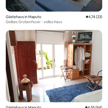
Gästehaus in Maputo
Durchschnitt
4,74 (23)
Gelbes Grubenfeuer - volles Haus
Gästehaus in Maputo
Durchschnittl
4,55 (64)