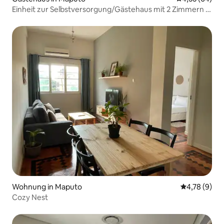
Einheit zur Selbstversorgung/Gästehaus mit 2 Zimmern &
Pool
Wohnung in Maputo
Durchschnit
4,78 (9)
Cozy Nest