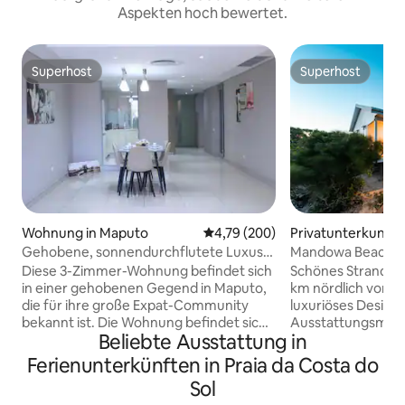
Aspekten hoch bewertet.
Superhost
Superhost
Superhost
Superhost
Wohnung in Maputo
Durchschnittliche Bewertung: 4
4,79 (200)
Privatunterkunft 
ene District
Gehobene, sonnendurchflutete Luxus-
Mandowa Beach Fo
Wohnung am Strand.
Diese 3-Zimmer-Wohnung befindet sich
Schönes Strandhau
in einer gehobenen Gegend in Maputo,
km nördlich von M
die für ihre große Expat-Community
luxuriöses Design 
bekannt ist. Die Wohnung befindet sich
Ausstattungsmerk
Beliebte Ausstattung in
im 1. Stock eines Wohnblocks, in dem es
benötigst, um dei
Einkaufs- und
Freunden den per
Ferienunterkünften in Praia da Costa do
Unterhaltungsmöglichkeiten gibt,
geben. Voll ausge
Sol
darunter den Shoprite-Hypermarkt,
Selbstverpflegung