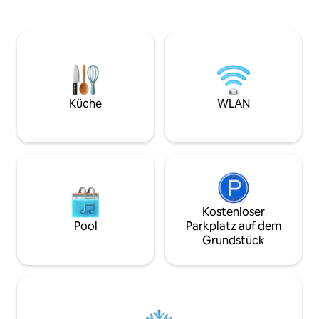
eine Bowlingbahn, Bankfilialen,
Spaziergang vom S
Restaurants und ein Fitnessstudio. Sie
Haus heißt „Alaman
bietet sichere Privatparkplätze und
„Mandowa Beach F
einen Gebäudezugang mit
das auf der belieb
Sicherheitspersonal. Ein engagiertes
Karte/Suchmaschi
Team wird dafür sorgen, dass dein
gefunden werden kann. Hin
Aufenthalt perfekt ist und du das Beste
Wohnzimmer und di
genießt, was Maputo zu bieten hat.
Veranda sind nich
Küche
WLAN
CHECK-IN: 16:00 UHR CHECK-OUT:
Stand. Wir haben d
UNBEDINGT 10:00 UHR, KEINE
Bereichen geände
AUSNAHMEN ERLAUBT
Kostenloser
Pool
Parkplatz auf dem
Grundstück