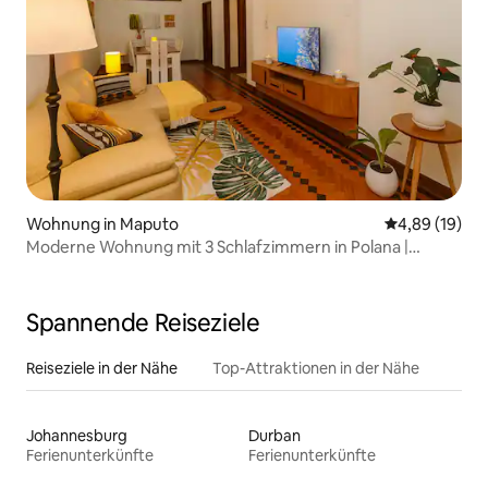
Wohnung in Maputo
Durchschnitt
4,89 (19)
Moderne Wohnung mit 3 Schlafzimmern in Polana |
Schnelles WLAN • Top-Lage
Spannende Reiseziele
Reiseziele in der Nähe
Top-Attraktionen in der Nähe
Johannesburg
Durban
Ferienunterkünfte
Ferienunterkünfte