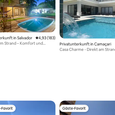
erkunft in Salvador
Durchschnittliche Bewertung: 4,93 von 5, 1
4,93 (183)
am Strand – Komfort und
Privatunterkunft in Camaçari
äre
Casa Charme - Direkt am Stran
Bewertung: 5 von 5, 14 Bewertungen
-Favorit
Gäste-Favorit
r Gäste-Favorit.
Gäste-Favorit