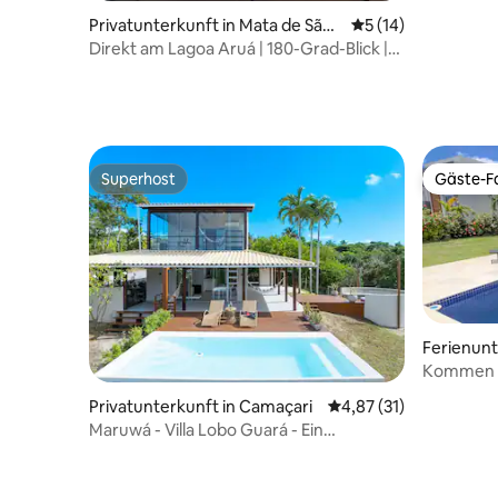
Privatunterkunft in Mata de São
Durchschnittliche 
5 (14)
João
Direkt am Lagoa Aruá | 180-Grad-Blick |
15 Minuten bis Praia Forte
Superhost
Gäste-Fa
Superhost
Gäste-Fa
Ferienunt
orizontes
Kommen S
Paradies 
Privatunterkunft in Camaçari
Durchschnittliche Be
4,87 (31)
Maruwá - Villa Lobo Guará - Ein
Naturparadies