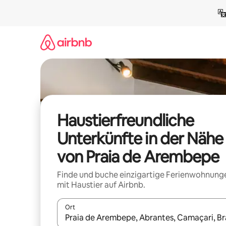
Zu
Inhalten
springen
Haustierfreundliche
Unterkünfte in der Nähe
von Praia de Arembepe
Finde und buche einzigartige Ferienwohnung
mit Haustier auf Airbnb.
Ort
Wenn Ergebnisse verfügbar sind, navigiere mit d