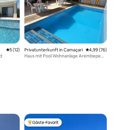
83 Bewertungen
Durchschnittliche Bewertung: 5 von 5, 12 Bewertungen
5 (12)
Privatunterkunft in Camaçari
Durchschnittliche Be
4,99 (76)
d
Haus mit Pool Wohnanlage Arembepe
Aquaville
Gäste-Favorit
Beliebter Gäste-Favorit.