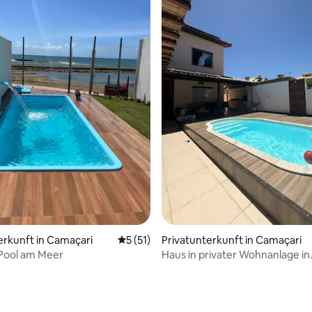
erkunft in Camaçari
Durchschnittliche Bewertung: 5 von 5, 
5 (51)
Privatunterkunft in Camaçari
 Pool am Meer
Haus in privater Wohnanlage in
Arembepe – Camaçari – BA