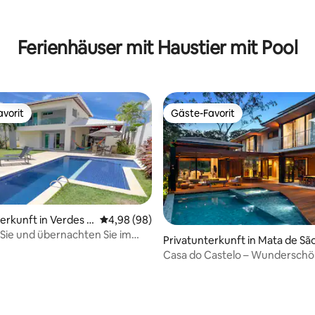
Bewertung: 5 von 5, 14 Bewertungen
Ferienhäuser mit Haustier mit Pool
vorit
Gäste-Favorit
vorit
Gäste-Favorit
erkunft in Verdes H
Durchschnittliche Bewertung: 4,98 von 5, 
4,98 (98)
ie und übernachten Sie im
Privatunterkunft in Mata de Sã
von Guarajuba
oão
Casa do Castelo – Wundersch
wertung: 4,87 von 5, 31 Bewertungen
in Praia do Forte