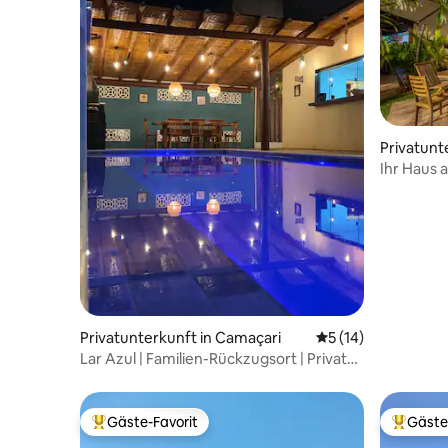
Privatunt
Ihr Haus 
Privatsph
Privatunterkunft in Camaçari
Durchschnittliche 
5 (14)
Lar Azul | Familien-Rückzugsort | Privater
Pool
Gäste-Favorit
Gäste
Beliebter Gäste-Favorit.
Beliebte