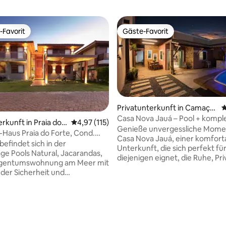
-Favorit
Gäste-Favorit
r Gäste-Favorit.
Gäste-Favorit
Privatunterkunft in Camaçar
D
i
Casa Nova Jauá – Pool + kompl
rkunft in Praia do F
Durchschnittliche Bewertung: 4,97 von 5, 1
4,97 (115)
Gourmet-Bereich
Genieße unvergessliche Momen
-Haus Praia do Forte, Cond.
Casa Nova Jauá, einer komfort
befindet sich in der
Unterkunft, die sich perfekt fü
e Pools Natural, Jacarandas,
diejenigen eignet, die Ruhe, Pr
 Eigentumswohnung am Meer mit
und eine positive Atmosphäre i
er Sicherheit und
Strandnähe suchen. Das Haus bietet ein
ktur. Das Haus zeichnet sich
einzigartiges Erlebnis mit eine
ne markante Architektur aus
Pool mit Wasserfall, einem
ich vollständig in die
ausgestatteten Gourmetberei
ein, auch in die Natur. Die
einer gemütlichen Atmosphäre
ewertung: 5 von 5, 129 Bewertungen
e verfügt über einen Club,
Modernität und Charme vereint