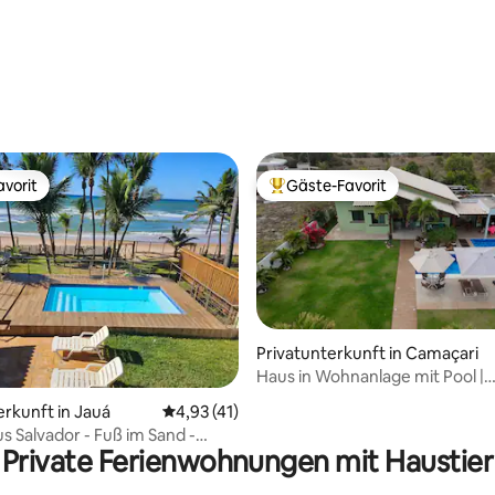
vorit
Gäste-Favorit
vorit
Beliebter Gäste-Favorit.
ertung: 4,95 von 5, 66 Bewertungen
Privatunterkunft in Camaçari
Haus in Wohnanlage mit Pool |
11 Personen
erkunft in Jauá
Durchschnittliche Bewertung: 4,93 von 5, 
4,93 (41)
s Salvador - Fuß im Sand -
Private Ferienwohnungen mit Haustier
de