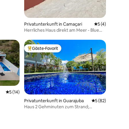
Privatunterkunft in Camaçari
Durchschnittlich
5 (4)
Herrliches Haus direkt am Meer - Blue
House
Gäste-Favorit
Beliebter Gäste-Favorit.
Durchschnittliche Bewertung: 5 von 5, 14 Bewertungen
5 (14)
Privatunterkunft in Guarajuba
Durchschnittliche
5 (82)
Haus 2 Gehminuten zum Strand;
41 Bewertungen
Zimmermädchen, Klimaanlage, WLAN