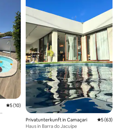
51 Bewertungen
Durchschnittliche Bewertung: 5 von 5, 10 Bewertungen
5 (10)
Privatunterkunft in Camaçari
Durchschnittliche
5 (63)
Haus in Barra do Jacuípe