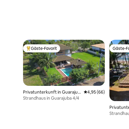
Gäste-Favorit
Gäste-Fa
Beliebter Gäste-Favorit.
Gäste-Fa
Privatunterkunft in Guarajub
Durchschnittliche Bew
4,95 (66)
a
Strandhaus in Guarajuba 4/4
Privatunt
Strandhau
Linha Ver