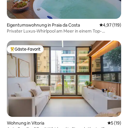
Eigentumswohnung in Praia da Costa
Durchschnittl
4,97 (119)
Privater Luxus-Whirlpool am Meer in einem Top-
Penthouse
Gäste-Favorit
Beliebter Gäste-Favorit.
Wohnung in Vitoria
Durchschn
5 (19)