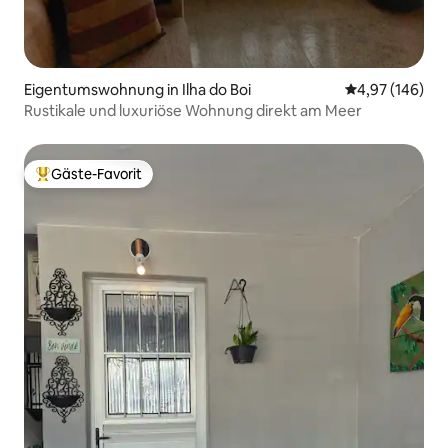
Eigentumswohnung in Ilha do Boi
Durchschnittli
4,97 (146)
Rustikale und luxuriöse Wohnung direkt am Meer
Gäste-Favorit
Beliebter Gäste-Favorit.