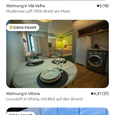
Wohnung in Vila Velha
Durchschn
5 (18)
Modernes Loft 100% direkt am Meer
Gäste-Favorit
Beliebter Gäste-Favorit.
Wohnung in Vitoria
Durchschnitt
4,97 (37)
Luxusloft in Vitória, mit Blick auf den Strand