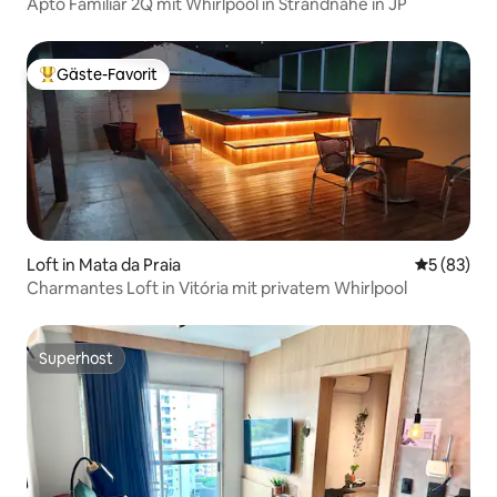
Apto Familiar 2Q mit Whirlpool in Strandnähe in JP
Gäste-Favorit
Beliebter Gäste-Favorit.
Loft in Mata da Praia
Durchschni
5 (83)
Charmantes Loft in Vitória mit privatem Whirlpool
Superhost
Superhost