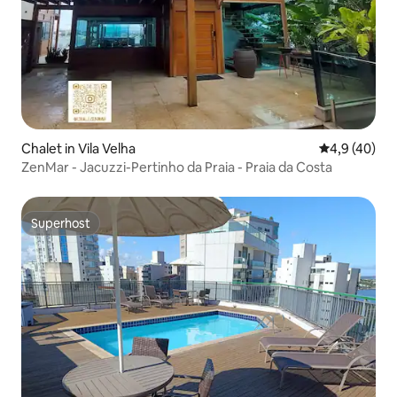
Chalet in Vila Velha
Durchschnit
4,9 (40)
ZenMar - Jacuzzi-Pertinho da Praia - Praia da Costa
Superhost
Superhost