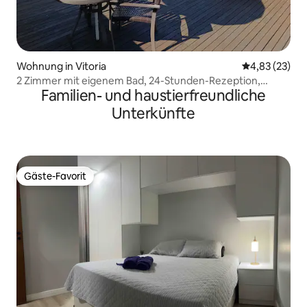
Wohnung in Vitoria
Durchschnitt
4,83 (23)
2 Zimmer mit eigenem Bad, 24-Stunden-Rezeption,
Familien- und haustierfreundliche
Fitnessraum und Pool
Unterkünfte
Gäste-Favorit
Gäste-Favorit