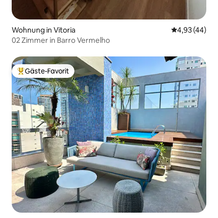
Wohnung in Vitoria
Durchschnittl
4,93 (44)
02 Zimmer in Barro Vermelho
Gäste-Favorit
Beliebter Gäste-Favorit.