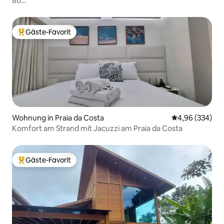
80
m²/Meerblick/CQueen/Pool/Klimaanlage/Garage/Fitnessra
Gäste-Favorit
Beliebter Gäste-Favorit.
Wohnung in Praia da Costa
Durchschnittli
4,96 (334)
Komfort am Strand mit Jacuzzi am Praia da Costa
Gäste-Favorit
Beliebter Gäste-Favorit.