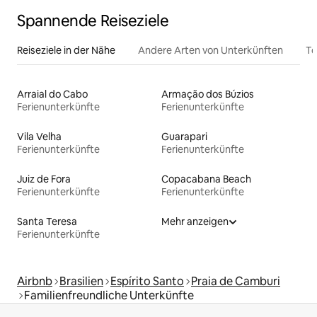
Spannende Reiseziele
Reiseziele in der Nähe
Andere Arten von Unterkünften
To
Arraial do Cabo
Armação dos Búzios
Ferienunterkünfte
Ferienunterkünfte
Vila Velha
Guarapari
Ferienunterkünfte
Ferienunterkünfte
Juiz de Fora
Copacabana Beach
Ferienunterkünfte
Ferienunterkünfte
Santa Teresa
Mehr anzeigen
Ferienunterkünfte
Airbnb
Brasilien
Espírito Santo
Praia de Camburi
Familienfreundliche Unterkünfte