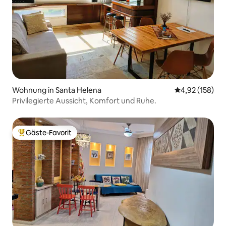
Wohnung in Santa Helena
Durchschnittl
4,92 (158)
Privilegierte Aussicht, Komfort und Ruhe.
Gäste-Favorit
Beliebter Gäste-Favorit.