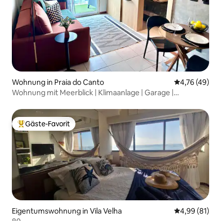
Wohnung in Praia do Canto
Durchschnitt
4,76 (49)
Wohnung mit Meerblick | Klimaanlage | Garage |
Queensize-Bett | Aufzug
Gäste-Favorit
Beliebter Gäste-Favorit.
Eigentumswohnung in Vila Velha
Durchschnitt
4,99 (81)