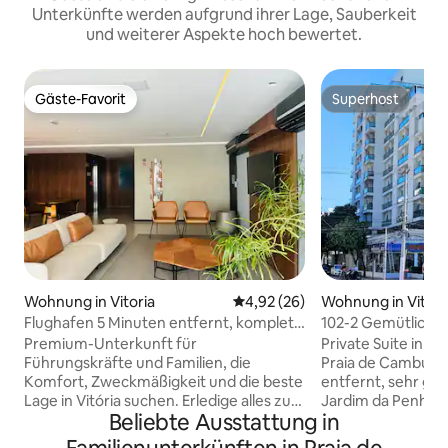
Unterkünfte werden aufgrund ihrer Lage, Sauberkeit
und weiterer Aspekte hoch bewertet.
Gäste-Favorit
Superhost
Gäste-Favorit
Superhost
Wohnung in Vitoria
Durchschnittliche Bewertung: 
4,92 (26)
Wohnung in Vitori
Flughafen 5 Minuten entfernt, komplett
102-2 Gemütliche
klimatisiert | 250 m zum Meer
Strand von Cambu
Premium-Unterkunft für
Private Suite in e
Führungskräfte und Familien, die
Praia de Camburi,
Komfort, Zweckmäßigkeit und die beste
entfernt, sehr gut
Lage in Vitória suchen. Erledige alles zu
Jardim da Penha u
Beliebte Ausstattung in
Fuß. Modernes, elegantes und
Canto, wo es nebe
ausgestattetes Loft mit Highspeed-
auch die besten B