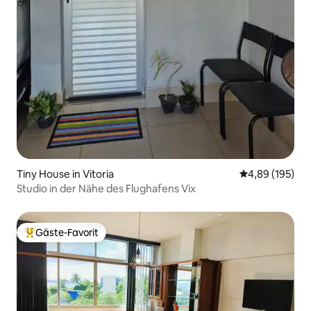
Tiny House in Vitoria
Durchschnittli
4,89 (195)
Studio in der Nähe des Flughafens Vix
Gäste-Favorit
Beliebter Gäste-Favorit.