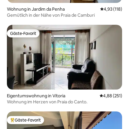
Wohnung in Jardim da Penha
Durchschnittl
4,93 (118)
Gemütlich in der Nähe von Praia de Camburi
Gäste-Favorit
Gäste-Favorit
Eigentumswohnung in Vitoria
Durchschnittl
4,88 (251)
Wohnung im Herzen von Praia do Canto.
Gäste-Favorit
Beliebter Gäste-Favorit.