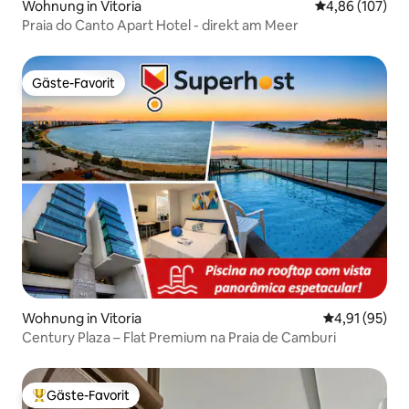
Wohnung in Vitoria
Durchschnittli
4,86 (107)
Praia do Canto Apart Hotel - direkt am Meer
Gäste-Favorit
Gäste-Favorit
Wohnung in Vitoria
Durchschnitt
4,91 (95)
Century Plaza – Flat Premium na Praia de Camburi
Gäste-Favorit
Beliebter Gäste-Favorit.