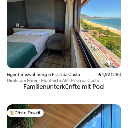
Eigentumswohnung in Praia da Costa
Durchschnittli
4,92 (246)
Direkt am Meer - Montierte AP - Praia da Costa
Familienunterkünfte mit Pool
Gäste-Favorit
Beliebter Gäste-Favorit.