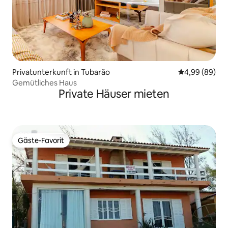
Privatunterkunft in Tubarão
Durchschnittl
4,99 (89)
Gemütliches Haus
Private Häuser mieten
Gäste-Favorit
Gäste-Favorit