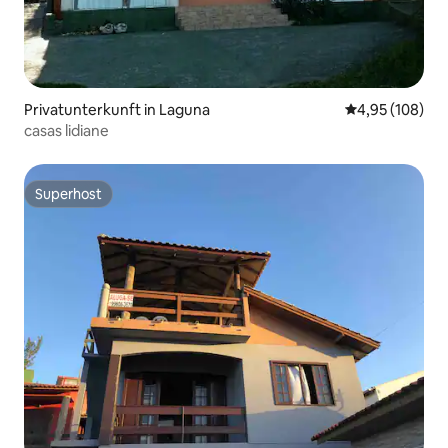
Privatunterkunft in Laguna
Durchschnittli
4,95 (108)
casas lidiane
Superhost
Superhost