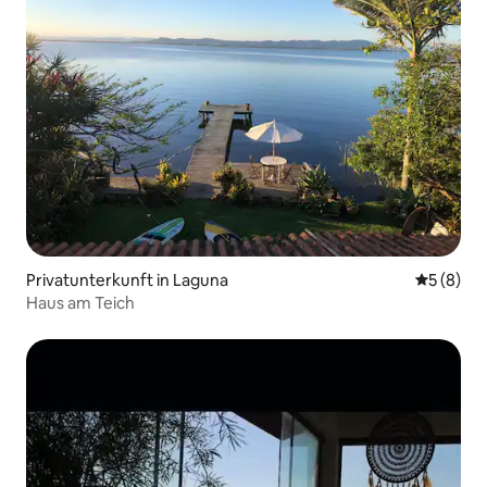
Privatunterkunft in Laguna
Durchschn
5 (8)
Haus am Teich