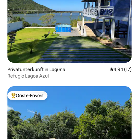
Privatunterkunft in Laguna
Durchschnitt
4,94 (17)
Refugio Lagoa Azul
Gäste-Favorit
Beliebter Gäste-Favorit.