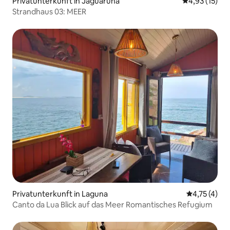
Privatunterkunft in Jaguaruna
Durchschnitt
4,93 (15)
Strandhaus 03: MEER
Privatunterkunft in Laguna
Durchschnit
4,75 (4)
Canto da Lua Blick auf das Meer Romantisches Refugium