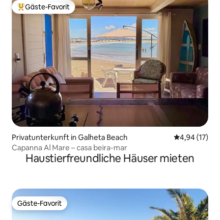
Gäste-Favorit
Beliebter Gäste-Favorit.
Privatunterkunft in Galheta Beach
Durchschnitt
4,94 (17)
Capanna Al Mare – casa beira-mar
Haustierfreundliche Häuser mieten
Gäste-Favorit
Gäste-Favorit