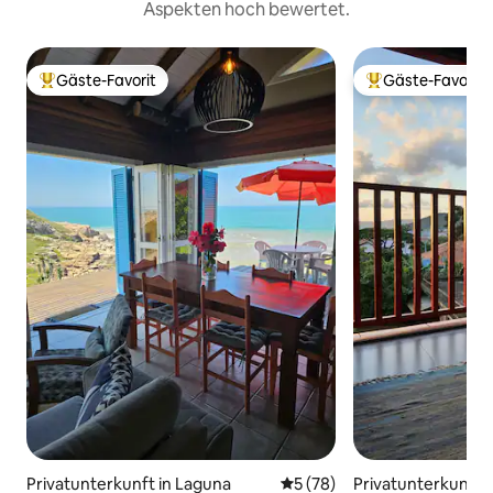
Aspekten hoch bewertet.
Gäste-Favorit
Gäste-Favorit
Beliebter Gäste-Favorit.
Beliebter Gäste-F
Privatunterkunft in Laguna
Durchschnittliche Bewertun
5 (78)
Privatunterkunft i