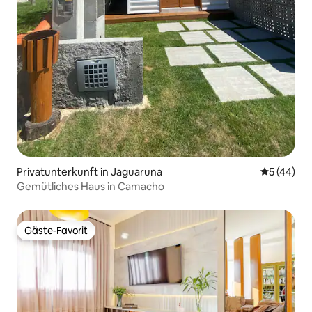
Privatunterkunft in Jaguaruna
Durchschni
5 (44)
Gemütliches Haus in Camacho
Gäste-Favorit
Gäste-Favorit