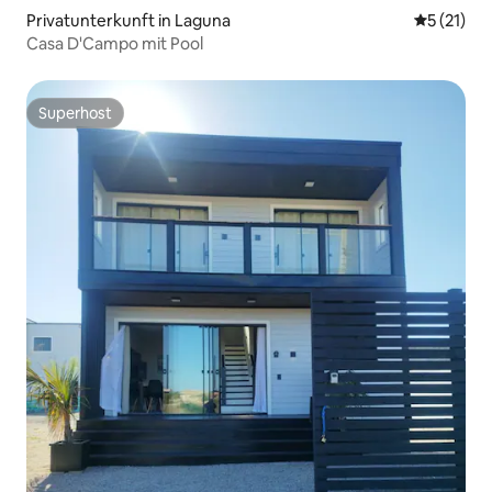
Privatunterkunft in Laguna
Durchschn
5 (21)
Casa D'Campo mit Pool
Superhost
Superhost