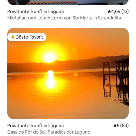
Privatunterkunft in Laguna
Durchschnitt
4,69 (13)
Mietshaus am Leuchtturm von Sta Marta in Strandnähe
Gäste-Favorit
Beliebter Gäste-Favorit.
Privatunterkunft in Laguna
Durchschni
5 (64)
Casa do Pôr do Sol, Paradies der Lagune I