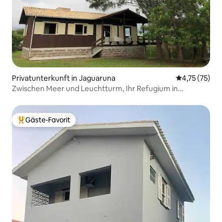
Privatunterkunft in Jaguaruna
Durchschnitt
4,75 (75)
Zwischen Meer und Leuchtturm, Ihr Refugium in
Camacho
Gäste-Favorit
Beliebter Gäste-Favorit.