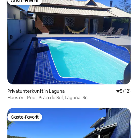
Gäste-Favorit
Gäste-Favorit
Privatunterkunft in Laguna
Durchschn
5 (12)
Haus mit Pool, Praia do Sol, Laguna, Sc
Gäste-Favorit
Gäste-Favorit