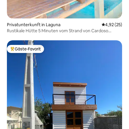
Privatunterkunft in Laguna
Durchschnitt
4,92 (25)
Rustikale Hütte 5 Minuten vom Strand von Cardoso
entfernt
Gäste-Favorit
Beliebter Gäste-Favorit.