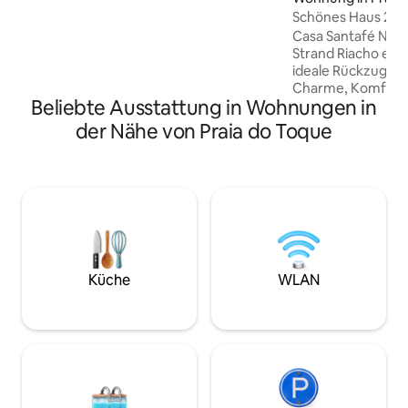
befindet sich in einer neuen, ruhigen
ta Ecológica dos M
Schönes Haus 250
und kompletten Eigentumswohnung mit
entfernt mit Freiz
Casa Santafé Nur 
einem Swimmingpool, einem Grill, einem
Strand Riacho entf
Spielplatz und einem internen Parkplatz.
ideale Rückzugsort
Ideal für diejenigen, die Praktikabilität
Charme, Komfort u
und einfachen Zugang zu allem suchen.
Beliebte Ausstattung in Wohnungen in
eingerichtete Räum
Die Wohnung verfügt über eine
mit Ihren Liebste
der Nähe von Praia do Toque
vollständige Haushaltsausstattung.
Das Haus liegt 2 M
Strandkörbe, Kühlbox, Bade- und
berühmten Capel
Strandtücher, Bettwäsche.
Silvesterfest von 
verfügt über ein
Gemeinschaftsber
Bereich, Swimming
Hängematten für e
Momente. Perfekt 
Freunde. Hier bist
Küche
WLAN
du bist Teil des H
darauf, dich begr