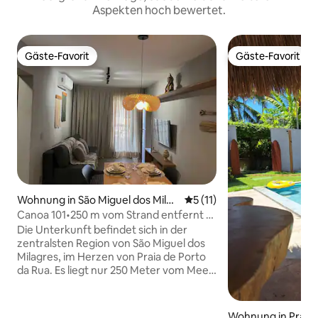
Aspekten hoch bewertet.
Gäste-Favorit
Gäste-Favorit
Gäste-Favorit
Gäste-Favorit
Wohnung in São Miguel dos Milag
Durchschnittliche Bewertu
5 (11)
res
Canoa 101•250 m vom Strand entfernt •
Porto da Rua – Milagres
Die Unterkunft befindet sich in der
zentralsten Region von São Miguel dos
Milagres, im Herzen von Praia de Porto
da Rua. Es liegt nur 250 Meter vom Meer
entfernt, in der Nähe von Märkten,
Apotheken, Bars und
Reiseveranstaltern. Die Unterkunft
Wohnung in Praia 