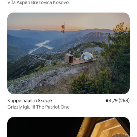
Villa Aspen Brezovica Kosovo
Kuppelhaus in Skopje
Durchschnittli
4,79 (268)
Grizzly Iglu III The Patriot One