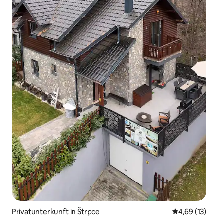
Privatunterkunft in Štrpce
Durchschnitt
4,69 (13)