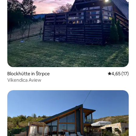
Blockhütte in Štrpce
Durchschnitt
4,65 (17)
Vikendica Aview