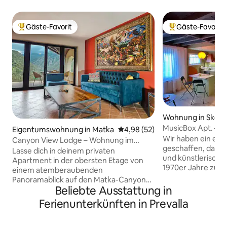
Gäste-Favorit
Gäste-Favorit
Beliebter Gäste-Favorit.
Beliebter Gäste-F
Wohnung in Skopj
MusicBox Apt. – S
Eigentumswohnung in Matka
Durchschnittliche Bewertung: 
4,98 (52)
/Fußgängerzone
Wir haben ein einz
Canyon View Lodge – Wohnung im
geschaffen, das di
obersten Stockwerk mit Aussicht
Lasse dich in deinem privaten
und künstlerische
Apartment in der obersten Etage von
1970er Jahre zurü
einem atemberaubenden
Unterkunft ist ein
Panoramablick auf den Matka-Canyon
Verschmelzung au
Beliebte Ausstattung in
wecken – Klippen, Fluss und Wald
und modernem Des
erstrecken sich unter deinem Balkon.
Ferienunterkünften in Prevalla
des Jahrhunderts,
Die Canyon View Lodge liegt
Gegenständen au
eingebettet in den Eichenwald von
Weltraumzeitalter