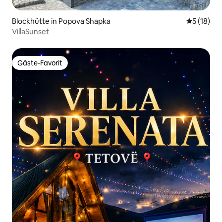
Blockhütte in Popova Shapka
Durchschn
5 (18)
VillaSunset
Gäste-Favorit
Gäste-Favorit