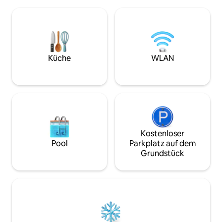
Matka, und in der Comfort Apartment
Möbeln und einem 
haben Sie die gesamte obere Etage für
Audiosystem. Uns
sich: zwei Schlafzimmer mit Queensize-
renovierte und du
Bett, eine voll ausgestattete Küche, ein
„Yugo MusicBox-Wo
geräumiges Wohnzimmer und einen
wahres Juwel im H
Balkon, der wie geschaffen ist für lange
Lage ist unschlagb
Morgen mit Kaffee. Von der Lodge aus
Küche
WLAN
Gehminuten vom H
bist du nur einen kurzen Spaziergang
Gehminuten vom a
von den Hauptattraktionen von Matka
entfernt: Bootsfahrten, Kajakfahren und
Wandern!
Kostenloser
Pool
Parkplatz auf dem
Grundstück