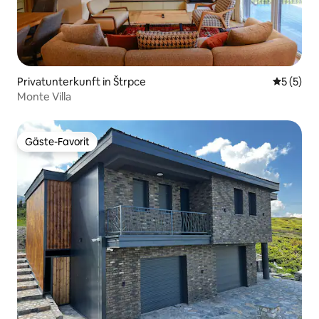
Privatunterkunft in Štrpce
Durchsch
5 (5)
Monte Villa
Gäste-Favorit
Gäste-Favorit