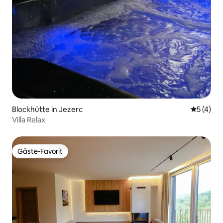
Blockhütte in Jezerc
Durchsch
5 (4)
Villa Relax
Gäste-Favorit
Gäste-Favorit