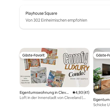
Playhouse Square
Von 302 Einheimischen empfohlen
Gäste-Favorit
Gäste-Fa
Gäste-Favorit
Gäste-Fa
Eigentumswohnung in Clevel
Durchschnittliche Be
4,93 (41)
and
Loft in der Innenstadt von Cleveland |
Eigentum
Stadien und Convention Center zu Fuß
eland
Schicke U
erreichbar
Flughafen