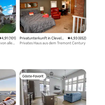
Durchschnittliche Bewertung: 4,91 von 5, 101 Bewertungen
4,91 (101)
Privatunterkunft in Clevelan
Durchschnittliche Bew
4,93 (652)
d
von allem
Privates Haus aus dem Tremont Century
98 Bewertungen
Gäste-Favorit
Gäste-Favorit