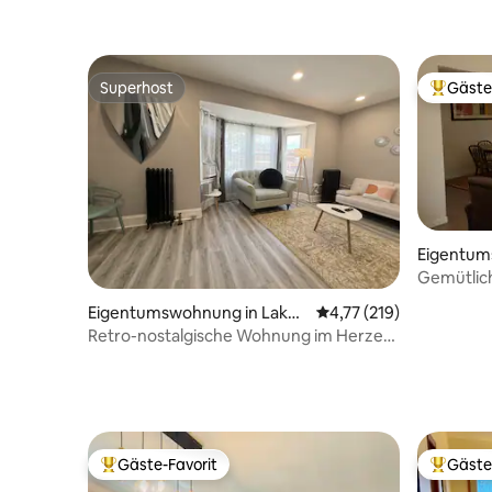
Superhost
Gäste
Superhost
Beliebte
Eigentum
eland Hei
Gemütlic
Eigentumswohnung in Lake
Durchschnittliche Bew
4,77 (219)
wood
Retro-nostalgische Wohnung im Herzen
von Lakewood
Gäste-Favorit
Gäste
Beliebter Gäste-Favorit.
Beliebte