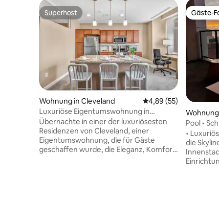
Superhost
Gäste-Fa
Superhost
Gäste-Fa
Wohnung in Cleveland
Durchschnittliche Bew
4,89 (55)
Luxuriöse Eigentumswohnung in
Wohnung 
Hochhaus in fantastischer Lage |
Übernachte in einer der luxuriösesten
Pool • Sch
Fitnessraum
Residenzen von Cleveland, einer
Stadien •
• Luxuriös
Eigentumswohnung, die für Gäste
die Skylin
geschaffen wurde, die Eleganz, Komfort
Innenstad
und Bequemlichkeit schätzen. Mit einem
Einrichtu
Walk Score von 98/100 bist du nur
Uhr, Saun
wenige Minuten von den besten
Dachterra
Restaurants, dem Nachtleben und den
täglich vo
Sehenswürdigkeiten der Stadt entfernt.
Zu Fuß zu
Ziehe dich dann in deine private Oase
Stadien, z
zurück, um dich stilvoll zu entspannen. ✔️
Rock 'n' 