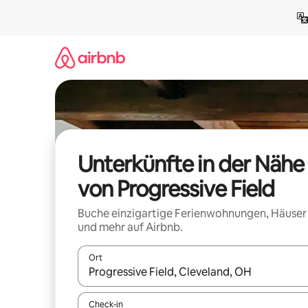
Zu
Inhalten
springen
Unterkünfte in der Nähe
von Progressive Field
Buche einzigartige Ferienwohnungen, Häuser
und mehr auf Airbnb.
Ort
Wenn Ergebnisse verfügbar sind, navigiere mit d
Check-in