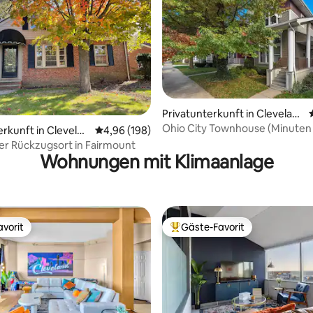
rtung: 4,93 von 5, 156 Bewertungen
Privatunterkunft in Clevelan
d
Ohio City Townhouse (Minuten 
erkunft in Clevelan
Durchschnittliche Bewertung: 4,96 von 5, 1
4,96 (198)
entfernt)
er Rückzugsort in Fairmount
Wohnungen mit Klimaanlage
vorit
Gäste-Favorit
vorit
Beliebter Gäste-Favorit.