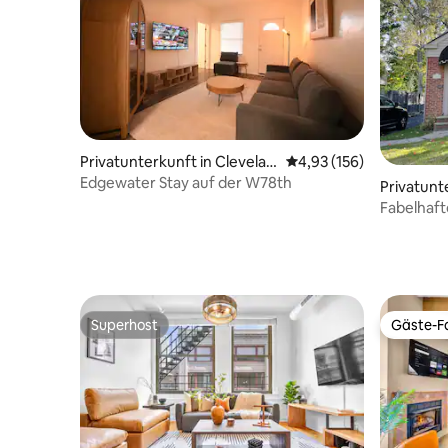
Privatunterkunft in Clevelan
Durchschnittliche Bewe
4,93 (156)
d
Edgewater Stay auf der W78th
Privatunt
d Heights
Fabelhaft
Superhost
Gäste-Fa
Superhost
Gäste-Fa