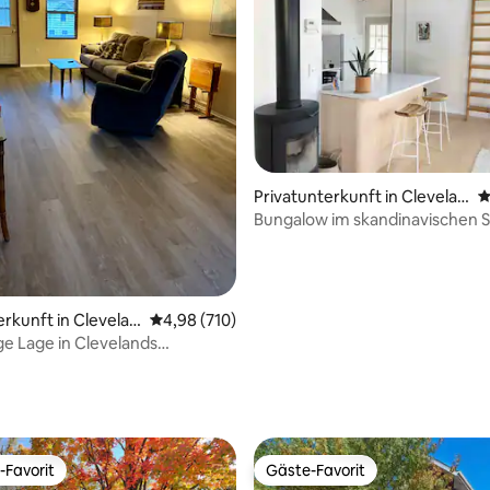
Privatunterkunft in Clevelan
D
d
Bungalow im skandinavischen St
erkunft in Clevelan
Durchschnittliche Bewertung: 4,98 von 5, 7
4,98 (710)
ige Lage in Clevelands
ndem Tremont
rtung: 4,98 von 5, 108 Bewertungen
-Favorit
Gäste-Favorit
r Gäste-Favorit.
Gäste-Favorit