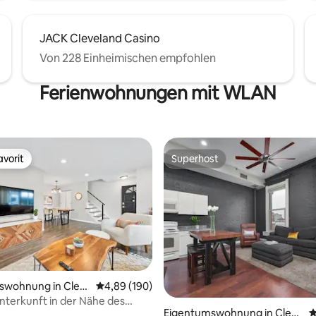
JACK Cleveland Casino
Von 228 Einheimischen empfohlen
Ferienwohnungen mit WLAN
vorit
Superhost
vorit
Superhost
wertung: 4,93 von 5, 41 Bewertungen
swohnung in Clev
Durchschnittliche Bewertung: 4,89 von 5, 1
4,89 (190)
nterkunft in der Nähe des
Eigentumswohnung in Cleve
D
s Cleveland