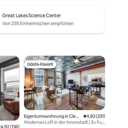
Great Lakes Science Center
Von 235 Einheimischen empfohlen
Gäste-Favorit
Gäste-Favorit
90 Bewertungen
Eigentumswohnung in Cleve
Durchschnittliche Bew
4,83 (231)
land
Modernes Loft in der Innenstadt | Zu Fuß
urchschnittliche Bewertung: 4,92 von 5, 136 Bewertungen
4,92 (136)
zum Rock HOF & Stadien