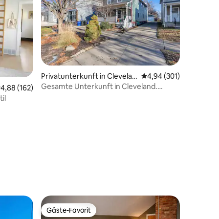
Privatunterkunft in Clevelan
Durchschnittliche Bew
4,94 (301)
d
Gesamte Unterkunft in Cleveland.
urchschnittliche Bewertung: 4,88 von 5, 162 Bewertungen
4,88 (162)
Tremont
il
10 Bewertungen
Gäste-Favorit
Gäste-Favorit