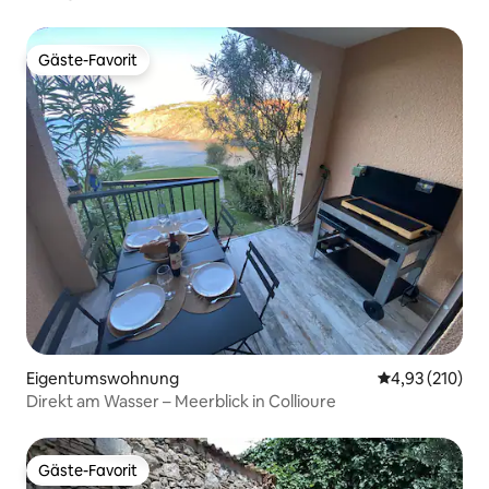
Gäste-Favorit
Gäste-Favorit
Eigentumswohnung
Durchschnittl
4,93 (210)
Direkt am Wasser – Meerblick in Collioure
Gäste-Favorit
Gäste-Favorit