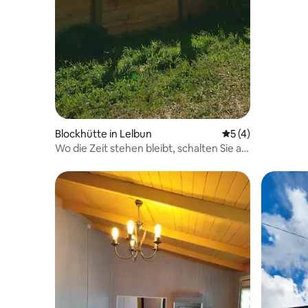
Blockhütte in Lelbun
Durchschnittliche
5 (4)
Wo die Zeit stehen bleibt, schalten Sie ab
und atmen Sie durch