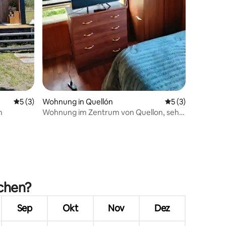
Durchschnittliche Bewertung: 5 von 5, 3 Bewertungen
5 (3)
Wohnung in Quellón
Durchschnittlich
5 (3)
h
Wohnung im Zentrum von Quellon, sehr
bequem.
 4 Bewertungen
uchen?
Sep
Okt
Nov
Dez