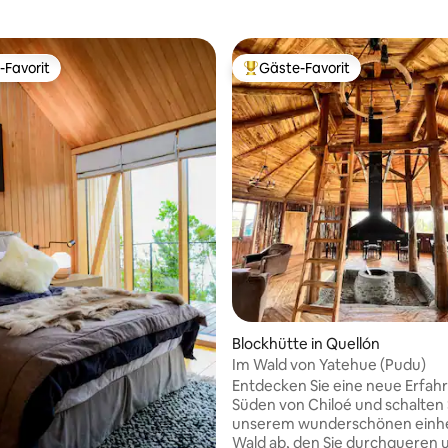
-Favorit
Gäste-Favorit
r Gäste-Favorit.
Beliebter Gäste-Favorit.
Blockhütte in Quellón
Im Wald von Yatehue (Pudu)
Entdecken Sie eine neue Erfah
Süden von Chiloé und schalten S
unserem wunderschönen einh
ertung: 4,98 von 5, 59 Bewertungen
Wald ab, den Sie durchqueren 