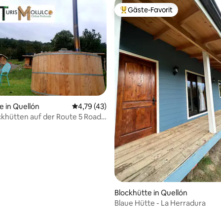
Gäste-Favorit
Beliebter Gäste-Favorit.
e in Quellón
Durchschnittliche Bewertung: 4,79 von 5, 
4,79 (43)
khütten auf der Route 5 Road
llón
Blockhütte in Quellón
Blaue Hütte - La Herradura