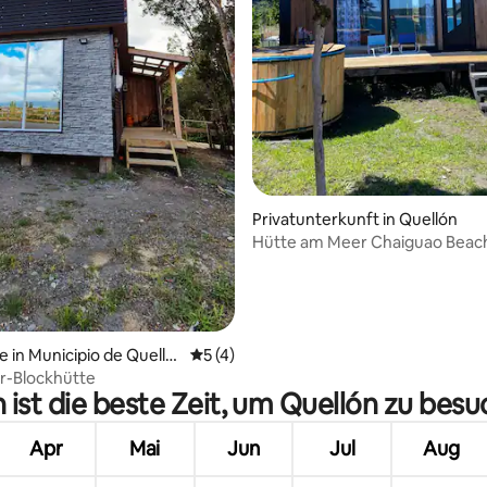
ertung: 4,68 von 5, 38 Bewertungen
Privatunterkunft in Quellón
Hütte am Meer Chaiguao Beac
e in Municipio de Quelló
Durchschnittliche Bewertung: 5 von 5,
5 (4)
r-Blockhütte
ist die beste Zeit, um Quellón zu bes
Apr
Mai
Jun
Jul
Aug