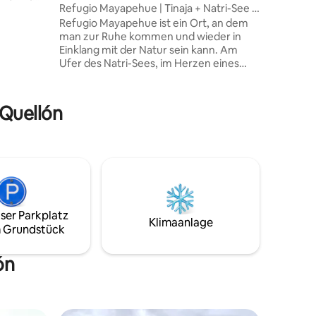
Refugio Mayapehue | Tinaja + Natri-See +
ystem
Wald
Refugio Mayapehue ist ein Ort, an dem
36 Bewertungen
man zur Ruhe kommen und wieder in
öchstmaß
Einklang mit der Natur sein kann. Am
en Sie sie
Ufer des Natri-Sees, im Herzen eines
min, der
einheimischen Waldes, gelegen, bietet
ntauchen
es ein intimes, herzliches und friedliches
ie Teil
Erlebnis. Beinhaltet 1 Stunde
e werden
 Quellón
Warmwasser pro Tag aus dem
e Tage
Wassererhitzer, Pelletheizung, Zugang
zum See und die Nutzung eines Kajaks.
Ideal für Paare oder Kurzurlaube, bei
denen Erholung, die natürliche
Umgebung und Schlichtheit jederzeit im
Mittelpunkt stehen.
ser Parkplatz
Klimaanlage
 Grundstück
ón