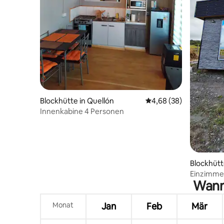
Blockhütte in Quellón
Durchschnittliche Bew
4,68 (38)
Innenkabine 4 Personen
Blockhütt
n
Einzimme
Wann 
Monat
Jan
Feb
Mär