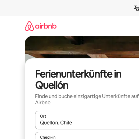
Zu
Inhalten
springen
Ferienunterkünfte in
Quellón
Finde und buche einzigartige Unterkünfte auf
Airbnb
Ort
Wenn Ergebnisse verfügbar sind, navigiere mit d
Check-in