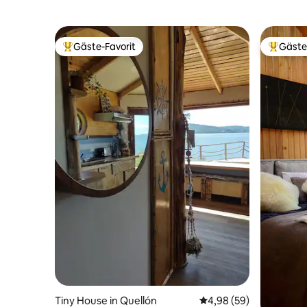
Gäste-Favorit
Gäste
Beliebter Gäste-Favorit.
Beliebte
Tiny House in Quellón
Durchschnittliche Bew
4,98 (59)