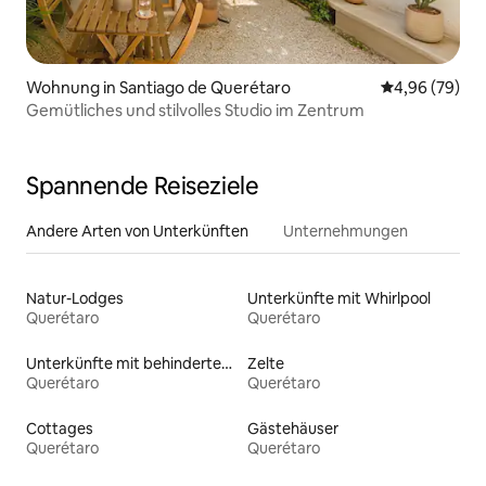
Wohnung in Santiago de Querétaro
Durchschnittl
4,96 (79)
Gemütliches und stilvolles Studio im Zentrum
Spannende Reiseziele
Andere Arten von Unterkünften
Unternehmungen
Natur-Lodges
Unterkünfte mit Whirlpool
Querétaro
Querétaro
Unterkünfte mit behindertengerechtem WC
Zelte
Querétaro
Querétaro
Cottages
Gästehäuser
Querétaro
Querétaro