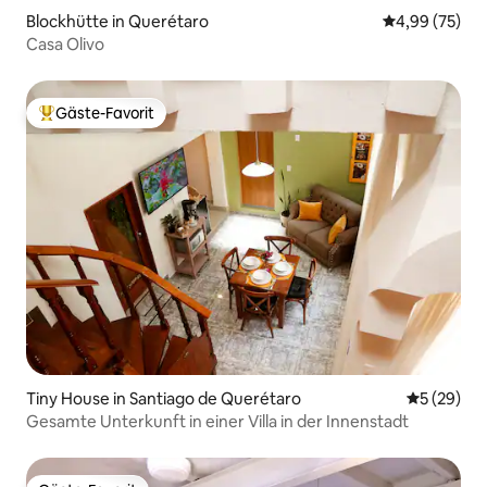
Blockhütte in Querétaro
Durchschnittl
4,99 (75)
Casa Olivo
Gäste-Favorit
Beliebter Gäste-Favorit.
Tiny House in Santiago de Querétaro
Durchschni
5 (29)
Gesamte Unterkunft in einer Villa in der Innenstadt