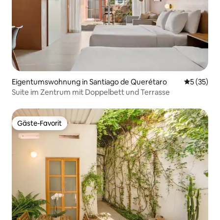
Eigentumswohnung in Santiago de Querétaro
Durchschn
5 (35)
Suite im Zentrum mit Doppelbett und Terrasse
Gäste-Favorit
Gäste-Favorit