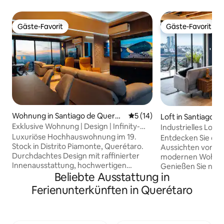
Gäste-Favorit
Gäste-Favorit
Gäste-Favorit
Gäste-Favorit
Wohnung in Santiago de Querét
Durchschnittliche Bewertun
5 (14)
Loft in Santiago d
aro
ro
Exklusive Wohnung | Design | Infinity-
Industrielles Loft, 
Pool
Klimaanlage
Luxuriöse Hochhauswohnung im 19.
Entdecken Sie di
Stock in Distrito Piamonte, Querétaro.
Aussichten von Qu
Durchdachtes Design mit raffinierter
modernen Wohnung 
Innenausstattung, hochwertigen
Genießen Sie nur
Beliebte Ausstattung in
Oberflächen und atemberaubendem
Zentrum entfernt 
Blick auf den Sonnenuntergang. Perfekt
Panoramablick auf 
Ferienunterkünften in Querétaro
für Paare, Geschäftsreisende und
Berge. Perfekt für
Gäste, die einen exklusiven Aufenthalt
Personen, bietet 
wünschen. Verfügt über 2
und funktionalen
Schlafzimmer, eine voll ausgestattete
und Stil verbindet. 