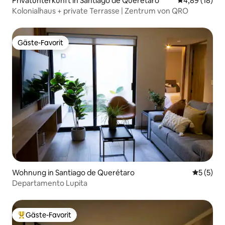
Privatunterkunft in Santiago de Querétaro
Durchschnitt
4,89 (18)
Kolonialhaus + private Terrasse | Zentrum von QRO
Gäste-Favorit
Gäste-Favorit
Wohnung in Santiago de Querétaro
Durchsch
5 (5)
Departamento Lupita
Gäste-Favorit
Beliebter Gäste-Favorit.