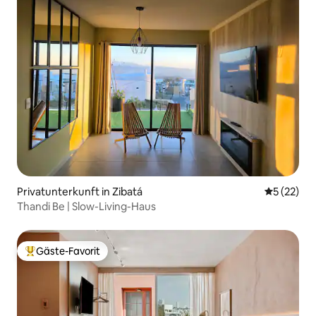
Privatunterkunft in Zibatá
Durchschn
5 (22)
Thandi Be | Slow-Living-Haus
Gäste-Favorit
Beliebter Gäste-Favorit.