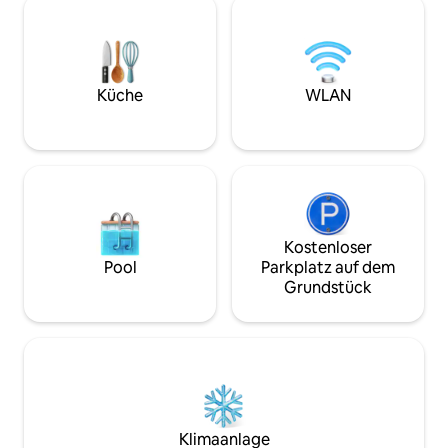
Küche, Highspeed-WLAN und Zugang
Geschäfts- oder U
zu außergewöhnlichen
der einfachen Erre
Annehmlichkeiten in der Wohnanlage,
Geschäfte und der
darunter ein Infinity-Pool, ein Whirlpool
Aufenthalt in Rech
und eine Feuerstelle. Ideal gelegen, nur
Erleben Sie den K
Küche
WLAN
8 Minuten vom berühmten Aquädukt
diese Wohnung bi
von Querétaro (Los Arcos) entfernt.
Kostenloser
Pool
Parkplatz auf dem
Grundstück
Klimaanlage