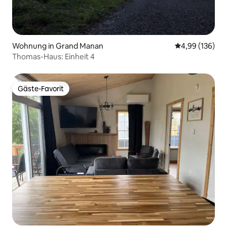
Wohnung in Grand Manan
Durchschnittli
4,99 (136)
Thomas-Haus: Einheit 4
Gäste-Favorit
Gäste-Favorit