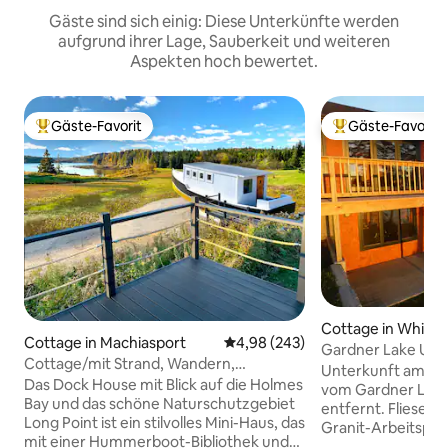
Gäste sind sich einig: Diese Unterkünfte werden
aufgrund ihrer Lage, Sauberkeit und weiteren
Aspekten hoch bewertet.
Gäste-Favorit
Gäste-Favorit
Beliebter Gäste-Favorit.
Beliebter Gäste-F
Cottage in Whitin
Cottage in Machiasport
Durchschnittliche Bewertung: 4
4,98 (243)
Gardner Lake Unt
Cottage/mit Strand, Wandern,
und Aussicht
Unterkunft am See
Bootslounge, auf HBO gezeigt
Das Dock House mit Blick auf die Holmes
vom Gardner Lake,
Bay und das schöne Naturschutzgebiet
entfernt. Fliesenböden, Holzinnenraum,
Long Point ist ein stilvolles Mini-Haus, das
Granit-Arbeitsplat
mit einer Hummerboot-Bibliothek und
Waschmaschine/T