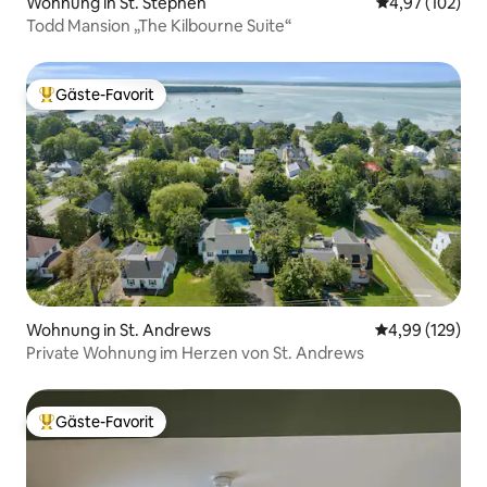
Wohnung in St. Stephen
Durchschnittl
4,97 (102)
Todd Mansion „The Kilbourne Suite“
Gäste-Favorit
Beliebter Gäste-Favorit.
Wohnung in St. Andrews
Durchschnittli
4,99 (129)
Private Wohnung im Herzen von St. Andrews
Gäste-Favorit
Beliebter Gäste-Favorit.