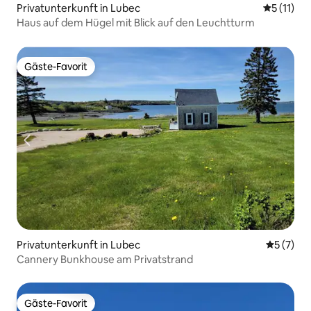
Privatunterkunft in Lubec
Durchschn
5 (11)
Haus auf dem Hügel mit Blick auf den Leuchtturm
Gäste-Favorit
Gäste-Favorit
Privatunterkunft in Lubec
Durchsch
5 (7)
Cannery Bunkhouse am Privatstrand
Gäste-Favorit
Gäste-Favorit