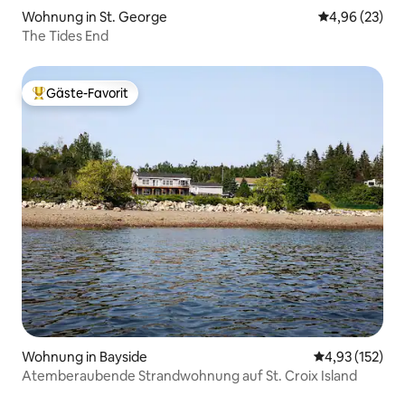
Wohnung in St. George
Durchschnittl
4,96 (23)
The Tides End
Gäste-Favorit
Beliebter Gäste-Favorit.
Wohnung in Bayside
Durchschnittl
4,93 (152)
Atemberaubende Strandwohnung auf St. Croix Island