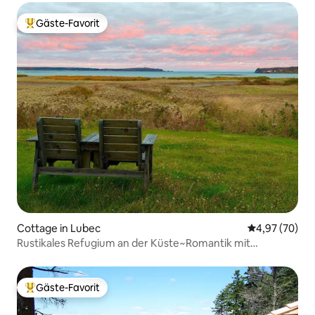
Gäste-Favorit
Beliebter Gäste-Favorit.
Cottage in Lubec
Durchschnittl
4,97 (70)
Rustikales Refugium an der Küste~Romantik mit
atemberaubender Aussicht
Gäste-Favorit
Beliebter Gäste-Favorit.