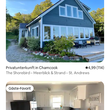
Privatunterkunft in Chamcook
Durchschnittl
4,99 (114)
The Shorebird – Meerblick & Strand – St. Andrews
Gäste-Favorit
Gäste-Favorit