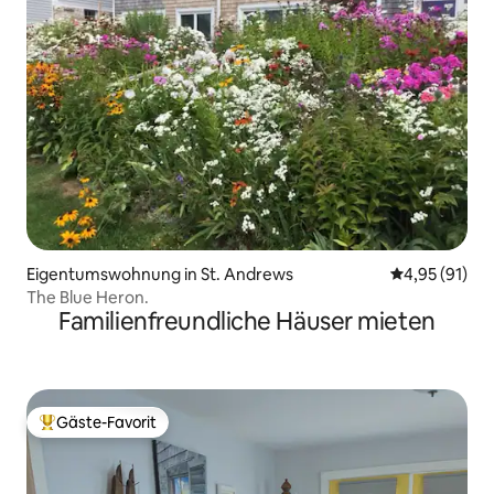
Eigentumswohnung in St. Andrews
Durchschnitt
4,95 (91)
The Blue Heron.
Familienfreundliche Häuser mieten
Gäste-Favorit
Beliebter Gäste-Favorit.