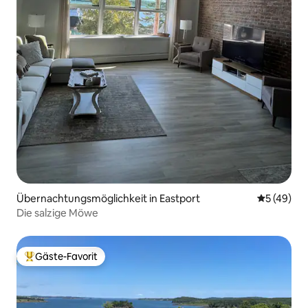
Übernachtungsmöglichkeit in Eastport
Durchschni
5 (49)
Die salzige Möwe
Gäste-Favorit
Beliebter Gäste-Favorit.