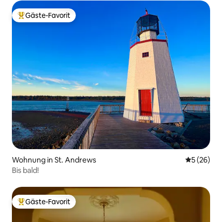
Gäste-Favorit
Beliebter Gäste-Favorit.
Wohnung in St. Andrews
Durchschni
5 (26)
Bis bald!
Gäste-Favorit
Beliebter Gäste-Favorit.