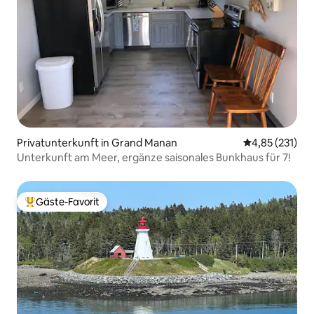
Privatunterkunft in Grand Manan
Durchschnittl
4,85 (231)
Unterkunft am Meer, ergänze saisonales Bunkhaus für 7!
Gäste-Favorit
Beliebter Gäste-Favorit.