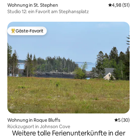
Wohnung in St. Stephen
Durchschnitt
4,98 (51)
Studio 12: ein Favorit am Stephansplatz
Gäste-Favorit
Beliebter Gäste-Favorit.
Wohnung in Roque Bluffs
Durchschni
5 (30)
Rückzugsort in Johnson Cove
Weitere tolle Ferienunterkünfte in der