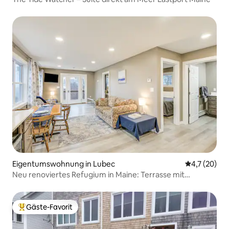
Eigentumswohnung in Lubec
Durchschnit
4,7 (20)
Neu renoviertes Refugium in Maine: Terrasse mit
Meerblick!
Gäste-Favorit
Beliebter Gäste-Favorit.