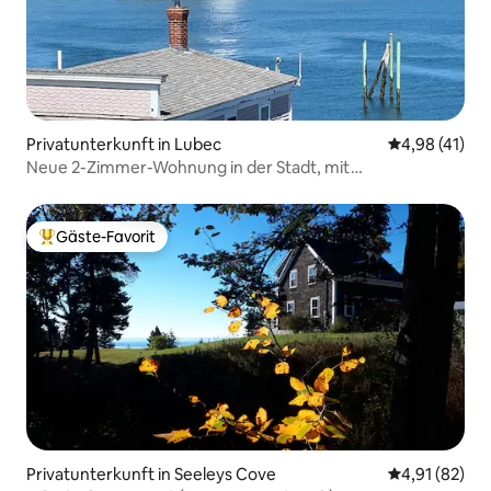
Privatunterkunft in Lubec
Durchschnitt
4,98 (41)
Neue 2-Zimmer-Wohnung in der Stadt, mit
atemberaubender Aussicht!
Gäste-Favorit
Beliebter Gäste-Favorit.
Privatunterkunft in Seeleys Cove
Durchschnitt
4,91 (82)