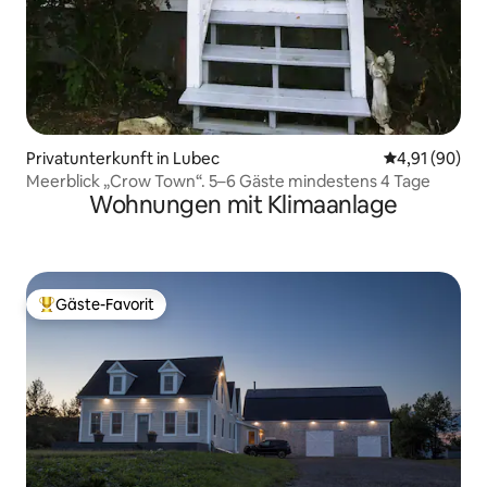
Privatunterkunft in Lubec
Durchschnitt
4,91 (90)
Meerblick „Crow Town“. 5–6 Gäste mindestens 4 Tage
Wohnungen mit Klimaanlage
Gäste-Favorit
Beliebter Gäste-Favorit.