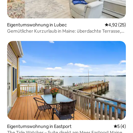
Eigentumswohnung in Lubec
Durchschnitt
4,92 (25)
Gemütlicher Kurzurlaub in Maine: überdachte Terrasse,
Strand zu Fuß erreichbar!
Eigentumswohnung in Eastport
Durchsch
5 (4)
The Tide Watcher – Suite direkt am Meer Eastport Maine