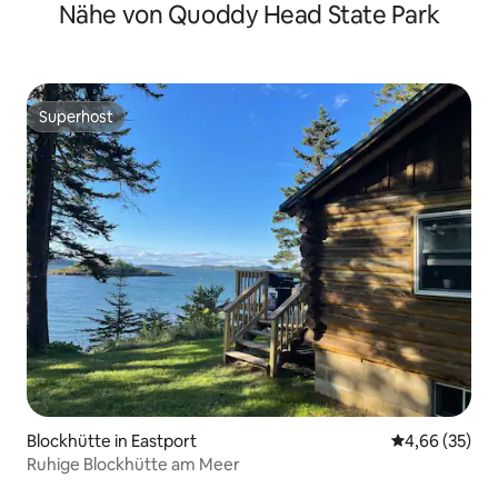
Nähe von Quoddy Head State Park
Superhost
Superhost
Blockhütte in Eastport
Durchschnittl
4,66 (35)
Ruhige Blockhütte am Meer