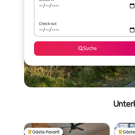
Check-out
Suche
Unterk
Gäste-Favorit
Gäste
Beliebter Gäste-Favorit.
Beliebte