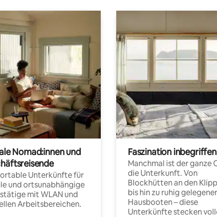
tale Nomad:innen und
Faszination inbegriffen
häftsreisende
Manchmal ist der ganze 
die Unterkunft. Von
rtable Unterkünfte für
Blockhütten an den Klip
ble und ortsunabhängige
bis hin zu ruhig gelegene
fstätige mit WLAN und
Hausbooten – diese
ellen Arbeitsbereichen.
Unterkünfte stecken voll