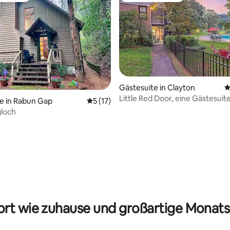
Gästesuite in Clayton
D
ertung: 4,97 von 5, 59 Bewertungen
Little Red Door, eine Gästesuit
e in Rabun Gap
Durchschnittliche Bewertung: 5 von 5, 
5 (17)
gloch
rt wie zuhause und großartige Monats