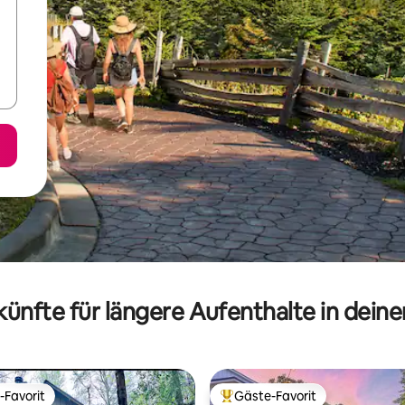
ünfte für längere Aufenthalte in dein
-Favorit
Gäste-Favorit
r Gäste-Favorit.
Beliebter Gäste-Favorit.