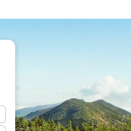
en Pfeiltasten nach oben und unten oder erkunde die Ergebnisse durc