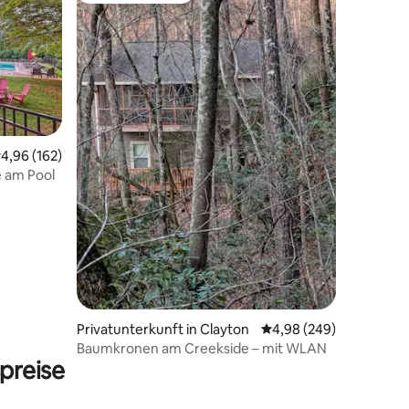
urchschnittliche Bewertung: 4,96 von 5, 162 Bewertungen
4,96 (162)
e am Pool
17 Bewertungen
Privatunterkunft in Clayton
Durchschnittliche Bew
4,98 (249)
Baumkronen am Creekside – mit WLAN
preise