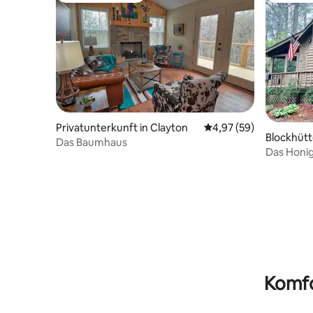
Privatunterkunft in Clayton
Durchschnittliche Bew
4,97 (59)
Blockhütt
Das Baumhaus
Das Honi
Komfo