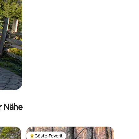
er Nähe
Gäste-Favorit
Beliebter Gäste-Favorit.