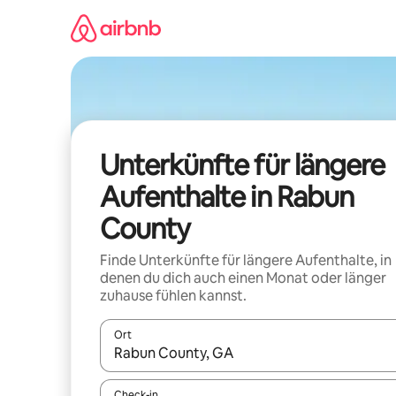
Zu
Inhalten
springen
Unterkünfte für längere
Aufenthalte in Rabun
County
Finde Unterkünfte für längere Aufenthalte, in
denen du dich auch einen Monat oder länger
zuhause fühlen kannst.
Ort
Wenn Ergebnisse verfügbar sind, navigiere mit d
Check-in