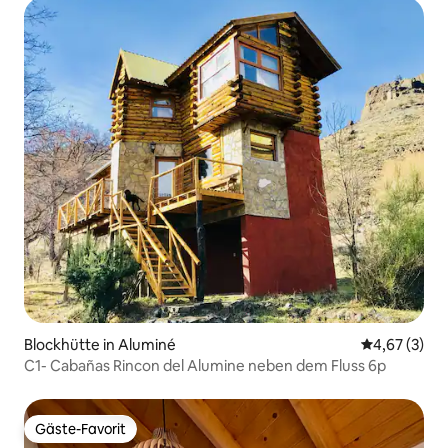
Blockhütte in Aluminé
Durchschnit
4,67 (3)
C1- Cabañas Rincon del Alumine neben dem Fluss 6p
Gäste-Favorit
Gäste-Favorit