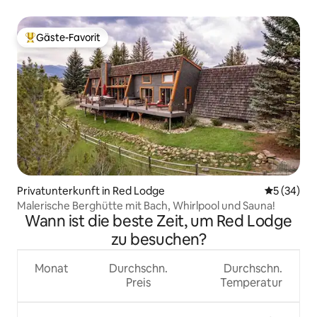
Gäste-Favorit
Beliebter Gäste-Favorit.
Privatunterkunft in Red Lodge
Durchschni
5 (34)
Malerische Berghütte mit Bach, Whirlpool und Sauna!
Wann ist die beste Zeit, um Red Lodge
zu besuchen?
Monat
Durchschn.
Durchschn.
Preis
Temperatur