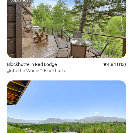
Superhost
Superhost
Blockhütte in Red Lodge
Durchschnittl
4,84 (113)
„Into the Woods“-Blockhütte