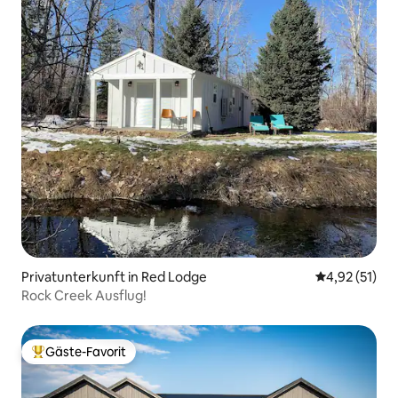
Privatunterkunft in Red Lodge
Durchschnitt
4,92 (51)
Rock Creek Ausflug!
Gäste-Favorit
Beliebter Gäste-Favorit.