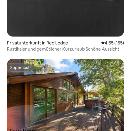
Privatunterkunft in Red Lodge
Durchschnittl
4,65 (165)
Rustikaler und gemütlicher Kurzurlaub Schöne Aussicht
Superhost
Superhost