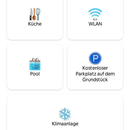
verfügt über ein 
möglicherweise nicht für Personen mit
Waschbecken und 
eingeschränkter Mobilität geeignet.
Verkleidung, die
bedeckte. Nutze d
Küche
WLAN
zum Grillen oder 
Sternen
Kostenloser
Pool
Parkplatz auf dem
Grundstück
Klimaanlage