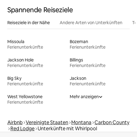
Spannende Reiseziele
Reiseziele in der Nähe
Andere Arten von Unterkünften
To
Missoula
Bozeman
Ferienunterkünfte
Ferienunterkünfte
Jackson Hole
Billings
Ferienunterkünfte
Ferienunterkünfte
Big Sky
Jackson
Ferienunterkünfte
Ferienunterkünfte
West Yellowstone
Mehr anzeigen
Ferienunterkünfte
Airbnb
Vereinigte Staaten
Montana
Carbon County
Red Lodge
Unterkünfte mit Whirlpool