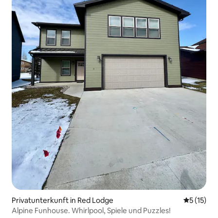
Privatunterkunft in Red Lodge
Durchschn
5 (15)
Alpine Funhouse. Whirlpool, Spiele und Puzzles!