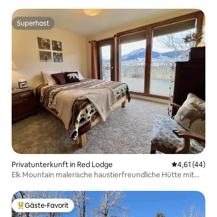
Superhost
Superhost
Privatunterkunft in Red Lodge
Durchschnitt
4,61 (44)
Elk Mountain malerische haustierfreundliche Hütte mit
Whirlpool
Gäste-Favorit
Beliebter Gäste-Favorit.