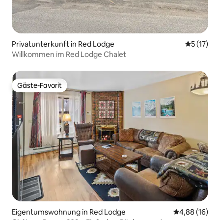
Privatunterkunft in Red Lodge
Durchschn
5 (17)
Willkommen im Red Lodge Chalet
Gäste-Favorit
Gäste-Favorit
Eigentumswohnung in Red Lodge
Durchschnitt
4,88 (16)