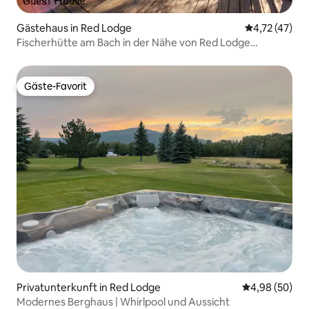
Gästehaus in Red Lodge
Durchschnitt
4,72 (47)
Fischerhütte am Bach in der Nähe von Red Lodge
Yellowstone
Gäste-Favorit
Gäste-Favorit
Privatunterkunft in Red Lodge
Durchschnittl
4,98 (50)
Modernes Berghaus | Whirlpool und Aussicht