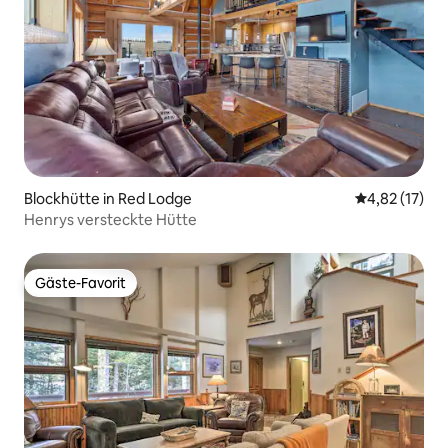
Blockhütte in Red Lodge
Durchschnitt
4,82 (17)
Henrys versteckte Hütte
Gäste-Favorit
Gäste-Favorit