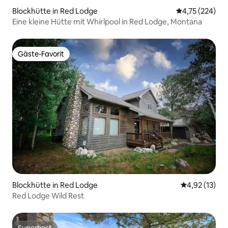
Blockhütte in Red Lodge
Durchschnittl
4,75 (224)
Eine kleine Hütte mit Whirlpool in Red Lodge, Montana
Gäste-Favorit
Gäste-Favorit
Blockhütte in Red Lodge
Durchschnitt
4,92 (13)
Red Lodge Wild Rest