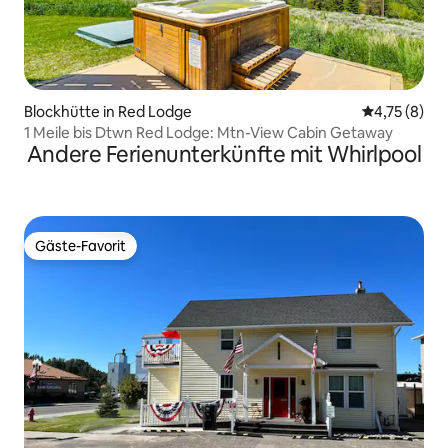
Blockhütte in Red Lodge
Durchschnit
4,75 (8)
1 Meile bis Dtwn Red Lodge: Mtn-View Cabin Getaway
Andere Ferienunterkünfte mit Whirlpool
Gäste-Favorit
Gäste-Favorit