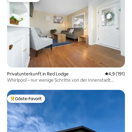
Gäste-Favorit
Privatunterkunft in Red Lodge
Durchschnitt
4,9 (191)
Whirlpool – nur wenige Schritte von der Innenstadt
entfernt – gemütliche 5 Schlafzimmer mit Bergblick
Gäste-Favorit
Beliebter Gäste-Favorit.