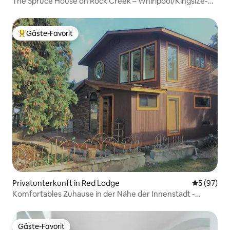
The Spruce House on Rock Creek – Whirlpool/Kingsize-
Betten!
Gäste-Favorit
Beliebter Gäste-Favorit.
Privatunterkunft in Red Lodge
Durchschni
5 (97)
Komfortables Zuhause in der Nähe der Innenstadt -
Whirlpool!
Gäste-Favorit