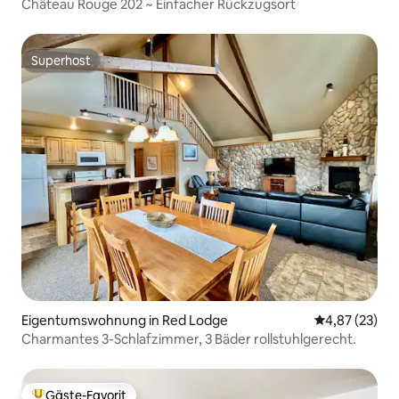
Château Rouge 202 ~ Einfacher Rückzugsort
Superhost
Superhost
Eigentumswohnung in Red Lodge
Durchschnitt
4,87 (23)
Charmantes 3-Schlafzimmer, 3 Bäder rollstuhlgerecht.
Gäste-Favorit