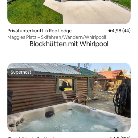
Privatunterkunft in Red Lodge
Durchschnittl
4,98 (44)
Maggies Platz – Skifahren/Wandern/Whirlpool!
Blockhütten mit Whirlpool
Superhost
Superhost