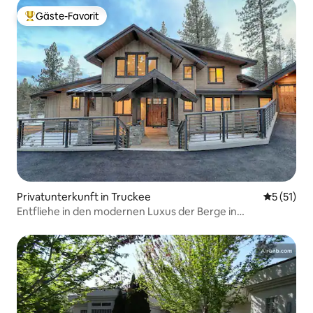
Gäste-Favorit
Beliebter Gäste-Favorit.
Privatunterkunft in Truckee
Durchschn
5 (51)
Entfliehe in den modernen Luxus der Berge in
Tahoe/Truckee