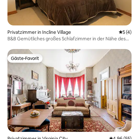
Privatzimmer in Incline Village
Durchsch
5 (4)
B&B Gemütliches großes Schlafzimmer in der Nähe des
Diamond Peak Resorts
Gäste-Favorit
Gäste-Favorit
Privatzimmer in Virginia City
Durchschnittl
4,96 (55)