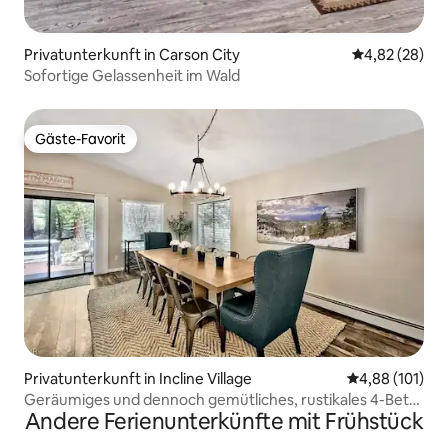
Privatunterkunft in Carson City
Durchschnittl
4,82 (28)
Sofortige Gelassenheit im Wald
Gäste-Favorit
Gäste-Favorit
Privatunterkunft in Incline Village
Durchschnittl
4,88 (101)
Geräumiges und dennoch gemütliches, rustikales 4-Bett-
Andere Ferienunterkünfte mit Frühstück
Berghaus