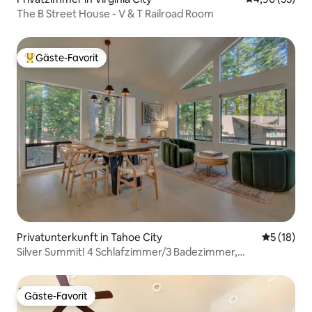
The B Street House - V & T Railroad Room
Gäste-Favorit
Beliebter Gäste-Favorit.
Privatunterkunft in Tahoe City
Durchschn
5 (18)
Silver Summit! 4 Schlafzimmer/3 Badezimmer,
Privatstrand, Spielzimmer!
Gäste-Favorit
Gäste-Favorit