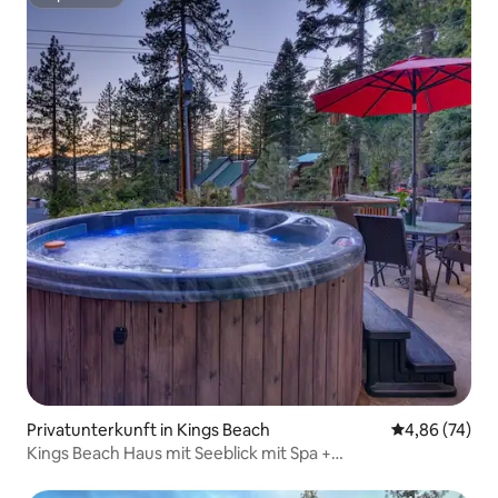
Superhost
Privatunterkunft in Kings Beach
Durchschnittl
4,86 (74)
Kings Beach Haus mit Seeblick mit Spa +
haustierfreundlich!