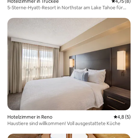
Hotelzimmer in Truckee
Durchschnit
4,75 (8)
5-Sterne-Hyatt-Resort in Northstar am Lake Tahoe für
199 $.
Hotelzimmer in Reno
Durchschni
4,8 (5)
Haustiere sind willkommen! Voll ausgestattete Küche