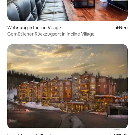
Wohnung in Incline Village
Neue Unt
Neu
Gemütlicher Rückzugsort in Incline Village