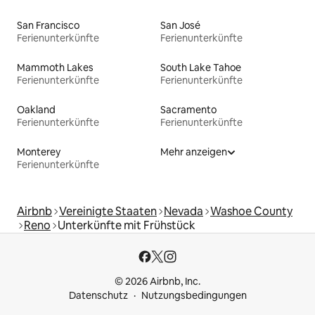
San Francisco
San José
Ferienunterkünfte
Ferienunterkünfte
Mammoth Lakes
South Lake Tahoe
Ferienunterkünfte
Ferienunterkünfte
Oakland
Sacramento
Ferienunterkünfte
Ferienunterkünfte
Monterey
Mehr anzeigen
Ferienunterkünfte
Airbnb
Vereinigte Staaten
Nevada
Washoe County
Reno
Unterkünfte mit Frühstück
© 2026 Airbnb, Inc.
Datenschutz
Nutzungsbedingungen