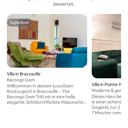
bewertet.
Superhost
Superhost
Villa in Brazzaville
Bacongo Gem
Villa in Pointe-Noi
Willkommen in deinem luxuriösen
Moderne & geräumi
Rückzugsort in Brazzaville – The
vom Flughafen en
Dieses Haus befind
Bacongo Gem Tritt ein in eine helle,
in einer sicheren 
elegante, lichtdurchflutete Maisonette
Gegend, nur 2 Mi
in den sicheren Jardins de Bacongo.
7 Minuten vom St
Genieße einen üppigen privaten Garten,
7 Minuten vom Str
ein geräumiges Wohnzimmer mit
bietet eine prakti
weißen, grünen und Holztönen, eine