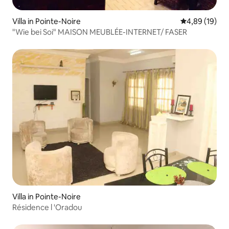
Villa in Pointe-Noire
Durchschnitt
4,89 (19)
"Wie bei Soi" MAISON MEUBLÉE-INTERNET/ FASER
Villa in Pointe-Noire
Résidence l 'Oradou