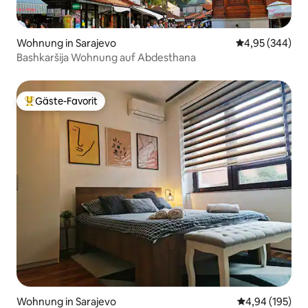
Wohnung in Sarajevo
Durchschnittli
4,95 (344)
Bashkaršija Wohnung auf Abdesthana
Gäste-Favorit
Beliebter Gäste-Favorit.
Wohnung in Sarajevo
Durchschnittli
4,94 (195)