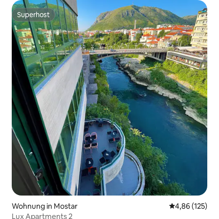
Superhost
Superhost
Wohnung in Mostar
Durchschnittl
4,86 (125)
Lux Apartments 2