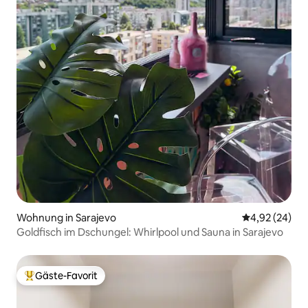
Wohnung in Sarajevo
Durchschnittl
4,92 (24)
Goldfisch im Dschungel: Whirlpool und Sauna in Sarajevo
Gäste-Favorit
Beliebter Gäste-Favorit.