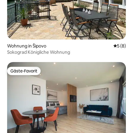
Wohnung in Šipovo
Durchschn
5 (8)
Sokograd Königliche Wohnung
Gäste-Favorit
Gäste-Favorit