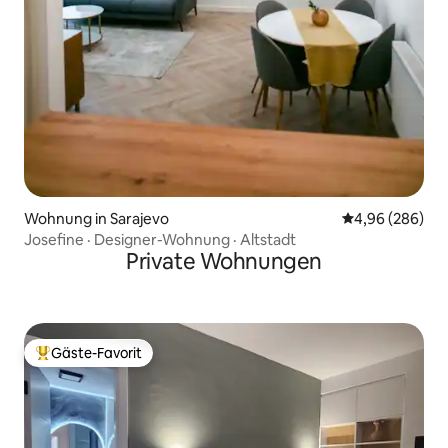
Wohnung in Sarajevo
Durchschnittli
4,96 (286)
Josefine · Designer-Wohnung · Altstadt
Private Wohnungen
Gäste-Favorit
Beliebter Gäste-Favorit.