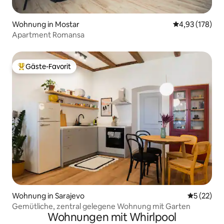
Wohnung in Mostar
Durchschnittl
4,93 (178)
Apartment Romansa
Gäste-Favorit
Beliebter Gäste-Favorit.
Wohnung in Sarajevo
Durchschn
5 (22)
Gemütliche, zentral gelegene Wohnung mit Garten
Wohnungen mit Whirlpool