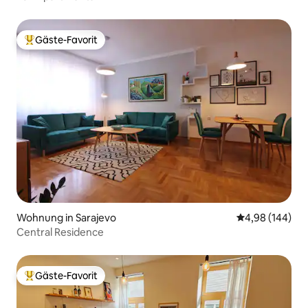
Gäste-Favorit
Beliebter Gäste-Favorit.
Wohnung in Sarajevo
Durchschnittli
4,98 (144)
Central Residence
Gäste-Favorit
Beliebter Gäste-Favorit.