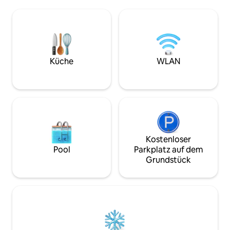
entfernt ist, Bascar
moderne große Küche mit allen
Minuten entfernt
notwendigen Annehmlichkeiten, um
,Souvenirläden un
deinen Aufenthalt bequem und
Sehenswürdigkeiten
angenehm zu machen. Neu renoviert,
meinen Gästen Ins
schick und mit herrlichem Blick auf die
um Sarajevo von s
Stadt. Während deines Aufenthalts
genießen!
kannst du kostenfreies WLAN, TV,
Küche
WLAN
Klimaanlage, Kaffeemaschine und
kostenfreie Parkplätze auf dem
Grundstück genießen.
Kostenloser
Pool
Parkplatz auf dem
Grundstück