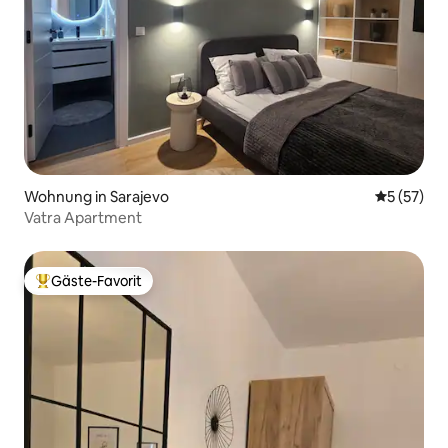
Wohnung in Sarajevo
Durchschn
5 (57)
Vatra Apartment
Gäste-Favorit
Beliebter Gäste-Favorit.