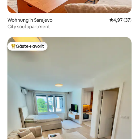
Wohnung in Sarajevo
Durchschnitt
4,97 (37)
City soul apartment
Gäste-Favorit
Beliebter Gäste-Favorit.