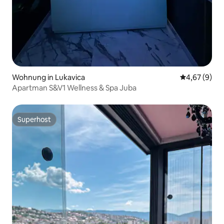
Wohnung in Lukavica
Durchschnitt
4,67 (9)
Apartman S&V1 Wellness & Spa Juba
Superhost
Superhost