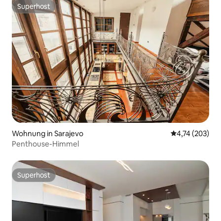
Superhost
Superhost
Wohnung in Sarajevo
Durchschnittl
4,74 (203)
Penthouse-Himmel
Superhost
Superhost