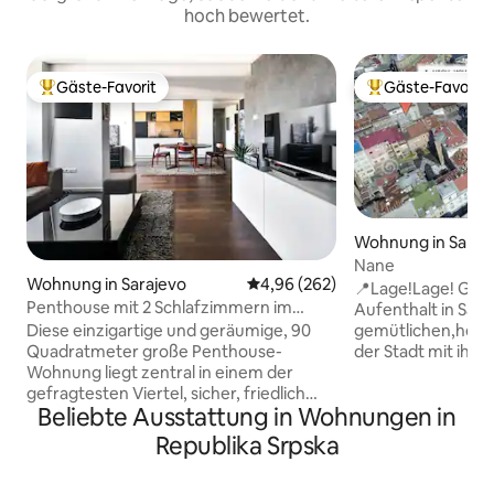
hoch bewertet.
Gäste-Favorit
Gäste-Favorit
Beliebter Gäste-Favorit.
Beliebter Gäste-F
Wohnung in Saraj
Nane
Wohnung in Sarajevo
Durchschnittliche Bewertung: 4
4,96 (262)
📍Lage!Lage! Gen
Penthouse mit 2 Schlafzimmern im
Aufenthalt in Sara
Stadtzentrum, kostenlose Parkplätze
gemütlichen,hell
Diese einzigartige und geräumige, 90
der Stadt mit ihre
Quadratmeter große Penthouse-
alle attraktivsten
Wohnung liegt zentral in einem der
und schnell zu err
gefragtesten Viertel, sicher, friedlich
Beliebte Ausstattung in Wohnungen in
Hauptstraße ist 2 
und 10 Minuten/800 m zu Fuß vom
ebenso wie viele d
Herzen von Sarajevo entfernt. Es
Republika Srpska
historischen Stätt
verfügt über 2 Schlafzimmer, ein großes
des Heiligen Herze
Badezimmer, eine Toilette, eine