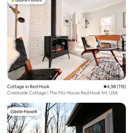
Gäste-Favorit
Beliebter Gäste-Favorit.
Cottage in Red Hook
Durchschnittl
4,98 (115)
Creekside Cottage | The Fitz House Red Hook NY, USA
Gäste-Favorit
Gäste-Favorit