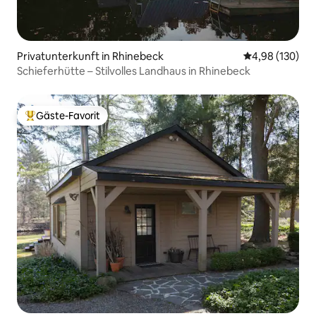
Privatunterkunft in Rhinebeck
Durchschnittli
4,98 (130)
Schieferhütte – Stilvolles Landhaus in Rhinebeck
Gäste-Favorit
Beliebter Gäste-Favorit.